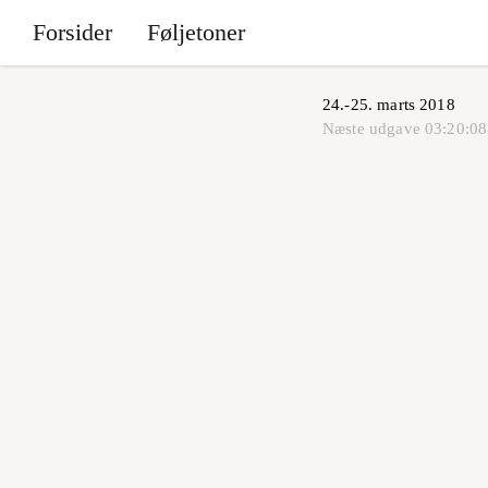
Forsider
Føljetoner
24.-25. marts 2018
Næste udgave
03:20:08