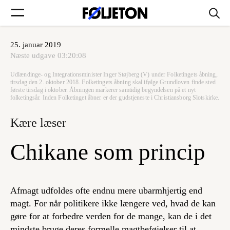
25. januar 2019
Forsider
Næste udgave
03:20:08
Udlændinge- og Integrationsminister Inger Støjberg (V) under Folketingets åbning,
Føljetoner
tirsdag den 2. oktober 2018. Folketingets åbning skal ifølge Grundloven finde sted
første tirsdag i oktober. Åbningen markerer samtidig begyndelsen på et nyt
folketingsår. Inden Folketinget åbner er der gudstjeneste i Christiansborg Slotskirke.
Kære læser
Søg
Chikane som princip
Min side
Afmagt udfoldes ofte endnu mere ubarmhjertig end
magt. For når politikere ikke længere ved, hvad de kan
Log ind
gøre for at forbedre verden for de mange, kan de i det
mindste bruge deres formelle magtbeføjelser til at