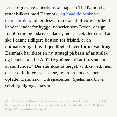
Det progressive amerikanske magasin The Nation har
rettet blikket mod Danmark,
og hvad de beskriver i
denne artikel
, falder desværre ikke ud til vores fordel. I
kender landet for hygge, tv-serier som Broen, design
fra 50’erne og , skriver bladet, men: ”Det, der er ved at
ske i denne tidligere bastion for frisind, er en
normalisering af hvid fjendtlighed over for indvandring.
Danmark har skabt en ny strategi på basis af australsk
og israelsk taktik: At få flygtningen til at forsvinde ud
af samfundet.” Der står ikke så meget, vi ikke ved, men
det er altid interessant at se, hvordan omverdenen
opfatter Danmark. ”Udrejsecenter” Sjælsmark bliver
selvfølgelig også nævnt.
(ARKIV) Politisk flertal vil oprette center, der skal forske i, hvad et stort digitalt
forbrug gør ved helbredet. Det skriver Ritzau, tirsdag den 10. juli 2018.. (Foto:
Kasper Palsnov/Ritzau Scanpix)