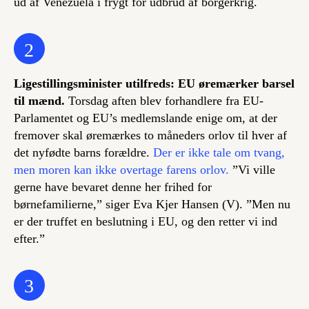
ud af Venezuela i frygt for udbrud af borgerkrig.
2
Ligestillingsminister utilfreds: EU øremærker barsel
til mænd.
Torsdag aften blev forhandlere fra EU-
Parlamentet og EU’s medlemslande enige om, at der
fremover skal øremærkes to måneders orlov til hver af
det nyfødte barns forældre.
Der er ikke tale om tvang,
men moren kan ikke overtage farens orlov.
”Vi ville
gerne have bevaret denne her frihed for
børnefamilierne,” siger Eva Kjer Hansen (V). ”Men nu
er der truffet en beslutning i EU, og den retter vi ind
efter.”
3