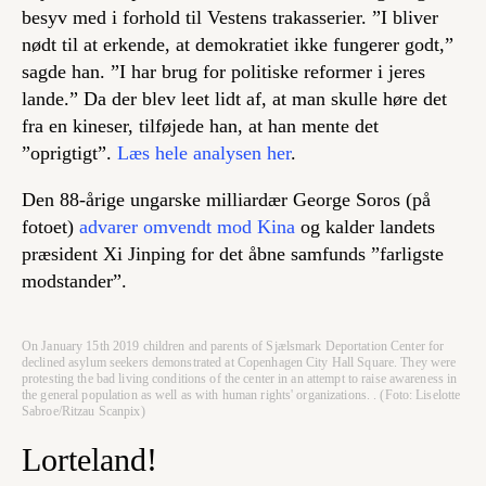
besyv med i forhold til Vestens trakasserier. ”I bliver
nødt til at erkende, at demokratiet ikke fungerer godt,”
sagde han. ”I har brug for politiske reformer i jeres
lande.” Da der blev leet lidt af, at man skulle høre det
fra en kineser, tilføjede han, at han mente det
”oprigtigt”.
Læs hele analysen her
.
Den 88-årige ungarske milliardær George Soros (på
fotoet)
advarer omvendt mod Kina
og kalder landets
præsident Xi Jinping for det åbne samfunds ”farligste
modstander”.
On January 15th 2019 children and parents of Sjælsmark Deportation Center for
declined asylum seekers demonstrated at Copenhagen City Hall Square. They were
protesting the bad living conditions of the center in an attempt to raise awareness in
the general population as well as with human rights' organizations. . (Foto: Liselotte
Sabroe/Ritzau Scanpix)
Lorteland!