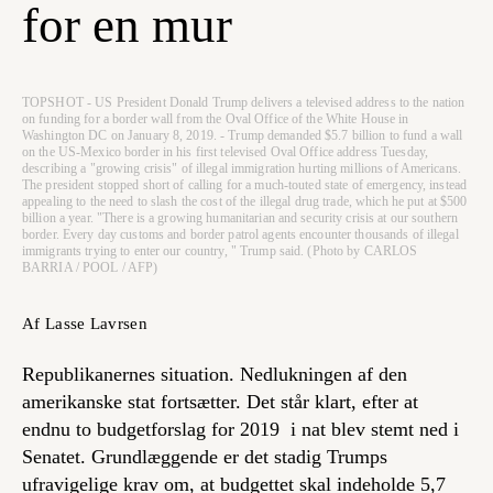
for en mur
TOPSHOT - US President Donald Trump delivers a televised address to the nation
on funding for a border wall from the Oval Office of the White House in
Washington DC on January 8, 2019. - Trump demanded $5.7 billion to fund a wall
on the US-Mexico border in his first televised Oval Office address Tuesday,
describing a "growing crisis" of illegal immigration hurting millions of Americans.
The president stopped short of calling for a much-touted state of emergency, instead
appealing to the need to slash the cost of the illegal drug trade, which he put at $500
billion a year. "There is a growing humanitarian and security crisis at our southern
border. Every day customs and border patrol agents encounter thousands of illegal
immigrants trying to enter our country, " Trump said. (Photo by CARLOS
BARRIA / POOL / AFP)
Af Lasse Lavrsen
Republikanernes situation. Nedlukningen af den
amerikanske stat fortsætter. Det står klart, efter at
endnu to budgetforslag for 2019 i nat blev stemt ned i
Senatet. Grundlæggende er det stadig Trumps
ufravigelige krav om, at budgettet skal indeholde 5,7