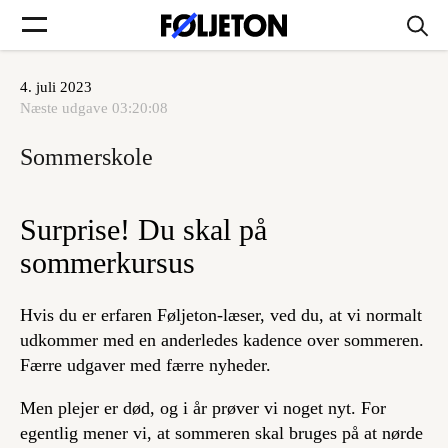
4. juli 2023
Forsider
Næste udgave
03:20:08
Sommerskole
Føljetoner
Surprise! Du skal på
sommerkursus
Søg
Hvis du er erfaren Føljeton-læser, ved du, at vi normalt
udkommer med en anderledes kadence over sommeren.
Min side
Færre udgaver med færre nyheder.
Log ind
Men plejer er død, og i år prøver vi noget nyt. For
egentlig mener vi, at sommeren skal bruges på at nørde