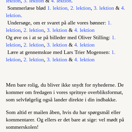
lektion
,
3
. lektion
&
4. lektion
.
Sommerlæse blød
1. lektion,
2. lektion
,
3. lektion
&
4.
lektion
.
Undersøge, om er svaret på alle vores bønner:
1.
lektion
,
2. lektion
,
3. lektion
&
4. lektion
Og øve os i at se på billeder med Oliver Stilling:
1.
lektion
,
2. lektion
,
3. lektion
&
4. lektion
Lære at gennemskue med Lars Trier Mogensen:
1.
lektion
,
2. lektion
,
3. lektion
&
4. lektion
Men bare rolig, du bliver ikke snydt for nyhederne. De
kommer om fredagen i vores spritnye overbliksformat,
som selvfølgelig også lander direkte i din indbakke.
Som altid er mailen åben, hvis du har spørgsmål eller
kommentarer. Og ellers er det bare at sige: vel mødt på
sommerskolen!