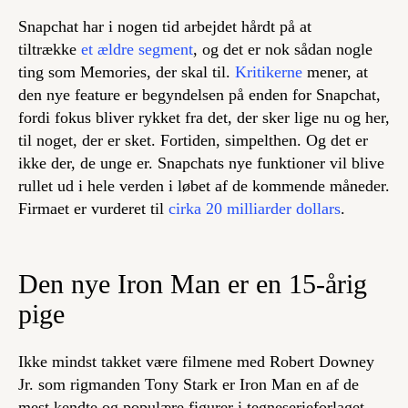
Snapchat har i nogen tid arbejdet hårdt på at
tiltrække
et ældre segment
, og det er nok sådan nogle
ting som Memories, der skal til.
Kritikerne
mener, at
den nye feature er begyndelsen på enden for Snapchat,
fordi fokus bliver rykket fra det, der sker lige nu og her,
til noget, der er sket. Fortiden, simpelthen. Og det er
ikke der, de unge er. Snapchats nye funktioner vil blive
rullet ud i hele verden i løbet af de kommende måneder.
Firmaet er vurderet til
cirka 20 milliarder dollars
.
Den nye Iron Man er en 15-årig
pige
Ikke mindst takket være filmene med Robert Downey
Jr. som rigmanden Tony Stark er Iron Man en af de
mest kendte og populære figurer i tegneserieforlaget