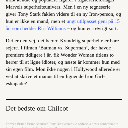
Marvels superhelteunivers. Men i en ny tegneserie
giver Tony Stark faklen videre til en ny Iron-person, og
hun er ikke en mand, men et
ungt utilpasset geni på 15
år, som hedder Riri Williams
– og hun er i øvrigt sort.
Det er den vej, det bærer. Kvindelig superhelte er bare
sejere. I filmen ‘Batman vs. Superman’, der havde
premiere tidligere i år, fik Wonder Woman titlens to
herrer til at ligne idioter, og næste år kommer hun med
sin egen film. Mon ikke nogen i Hollywood allerede er
ved at skrive et manus til en lignende Iron Girl-
eskapade?
Det bedste om Chilcot
Former British Prime Minister Tony Blair arrives to address a news conference in