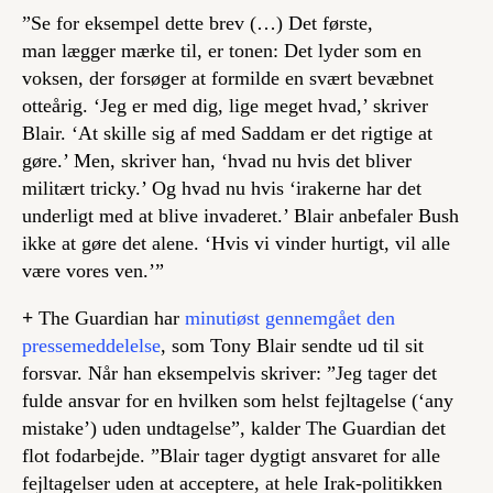
”Se for eksempel dette brev (…) Det første,
man lægger mærke til, er tonen: Det lyder som en
voksen, der forsøger at formilde en svært bevæbnet
otteårig. ‘Jeg er med dig, lige meget hvad,’ skriver
Blair. ‘At skille sig af med Saddam er det rigtige at
gøre.’ Men, skriver han, ‘hvad nu hvis det bliver
militært tricky.’ Og hvad nu hvis ‘irakerne har det
underligt med at blive invaderet.’ Blair anbefaler Bush
ikke at gøre det alene. ‘Hvis vi vinder hurtigt, vil alle
være vores ven.’”
+
The Guardian har
minutiøst gennemgået den
pressemeddelelse
, som Tony Blair sendte ud til sit
forsvar. Når han eksempelvis skriver: ”Jeg tager det
fulde ansvar for en hvilken som helst fejltagelse (‘any
mistake’) uden undtagelse”, kalder The Guardian det
flot fodarbejde. ”Blair tager dygtigt ansvaret for alle
fejltagelser uden at acceptere, at hele Irak-politikken