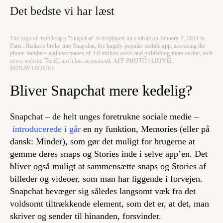
Det bedste vi har læst
The logo of mobile app "Snapchat" is displayed on a tablet on January 2, 2014 in
Paris. Hackers broke into Snapchat, the hugely popular mobile app, accessing the
phone numbers and usernames of 4.6 million users and publishing them online, tech
news website TechCrunch has announced. AFP PHOTO / LIONEL
BONAVENTURE
Bliver Snapchat mere kedelig?
Snapchat – de helt unges foretrukne sociale medie –
introducerede i går
en ny funktion, Memories (eller på
dansk: Minder), som gør det muligt for brugerne at
gemme deres snaps og Stories inde i selve app’en. Det
bliver også muligt at sammensætte snaps og Stories af
billeder og videoer, som man har liggende i forvejen.
Snapchat bevæger sig således langsomt væk fra det
voldsomt tiltrækkende element, som det er, at det, man
skriver og sender til hinanden, forsvinder.