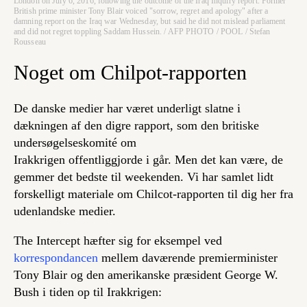
London on July 6, 2016, following the outcome of the Iraq Inquiry report. Former
British prime minister Tony Blair voiced "sorrow, regret and apology" after a
damning report on the Iraq war Wednesday, but said he did not mislead parliament
and did not regret toppling Saddam Hussein. / AFP PHOTO / POOL / Stefan
Rousseau
Noget om Chilpot-rapporten
De danske medier har været underligt slatne i
dækningen af den digre rapport, som den britiske
undersøgelseskomité om
Irakkrigen offentliggjorde i går. Men det kan være, de
gemmer det bedste til weekenden. Vi har samlet lidt
forskelligt materiale om Chilcot-rapporten til dig her fra
udenlandske medier.
The Intercept hæfter sig for eksempel ved
korrespondancen
mellem daværende premierminister
Tony Blair og den amerikanske præsident George W.
Bush i tiden op til Irakkrigen: