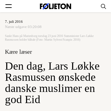
7. juli 2016
Forsider
Næste udgave
03:20:08
Sankt Hans på Marienborg torsdag 23 juni 2016 Statsminister Lars Løkke
Føljetoner
Rasmussen holder båltale (Foto: Martin Sylvest/Scanpix 2016)
Kære læser
Den dag, Lars Løkke
Søg
Rasmussen ønskede
danske muslimer en
Min side
god Eid
Log ind