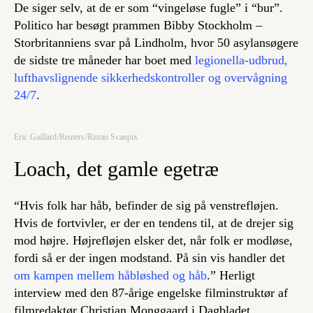
De siger selv, at de er som “vingeløse fugle” i “bur”.
Politico har besøgt prammen Bibby Stockholm –
Storbritanniens svar på Lindholm, hvor 50 asylansøgere
de sidste tre måneder har boet med
legionella-udbrud,
lufthavslignende sikkerhedskontroller og overvågning
24/7
.
Eric Gaillard/Reuters/Ritzau Scanpix
Loach, det gamle egetræ
“Hvis folk har håb, befinder de sig på venstrefløjen.
Hvis de fortvivler, er der en tendens til, at de drejer sig
mod højre. Højrefløjen elsker det, når folk er modløse,
fordi så er der ingen modstand. På sin vis handler det
om kampen mellem håbløshed og håb
.” Herligt
interview med den 87-årige engelske filminstruktør af
filmredaktør Christian Monggaard i Dagbladet