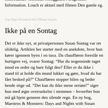
Information. Loach er aktuel med filmen
Den gamle eg
.
Jean-Régis Roustan/41443-2/Ritzau Scanpix
Ikke på en Sontag
Det er ikke nyt, at
privatpersonen
Susan Sontag var ret
ulidelig. Artiklen her starter med en anekdote, hvor hun
kører igennem byen i en taxa. Da chaufføren foreslår en
hurtigere vej, svarer Sontag: “Har du nogensinde taget
imod en ordre og bare fulgt den? Eller er du ikke i
stand til at holde din mund lukket og gøre, hvad du har
fået besked på?” Chaufføren stopper bilen og beder
hende stige ud. “Det kan du ikke mene seriøst!” siger
hun med ægte overraskelse i stemmen – hvorefter hun
må gå hjem gennem den silende regn. En ny bog,
Maestros & Monsters: Days and Nights with Susan