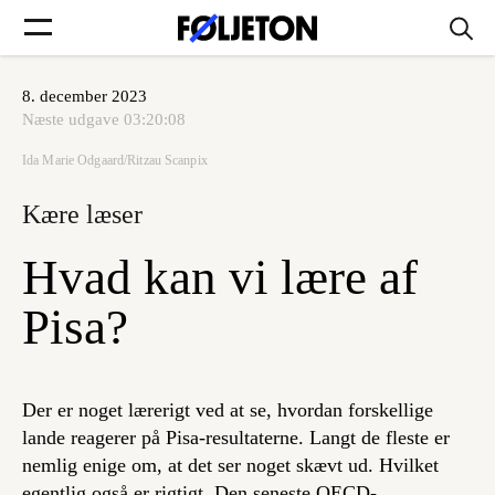
8. december 2023
Forsider
Næste udgave
03:20:08
Ida Marie Odgaard/Ritzau Scanpix
Føljetoner
Kære læser
Hvad kan vi lære af
Søg
Pisa?
Min side
Der er noget lærerigt ved at se, hvordan forskellige
lande reagerer på Pisa-resultaterne. Langt de fleste er
Log ind
nemlig enige om, at det ser noget skævt ud. Hvilket
egentlig også er rigtigt. Den seneste OECD-