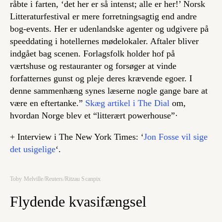
råbte i farten, ‘det her er så intenst; alle er her!’ Norsk
Litteraturfestival er mere forretningsagtig end andre
bog-events. Her er udenlandske agenter og udgivere på
speeddating i hotellernes mødelokaler. Aftaler bliver
indgået bag scenen. Forlagsfolk holder hof på
værtshuse og restauranter og forsøger at vinde
forfatternes gunst og pleje deres krævende egoer. I
denne sammenhæng synes læserne nogle gange bare at
være en eftertanke.”
Skæg artikel i The Dial
om,
hvordan Norge blev et “litterært powerhouse”·
+ Interview i The New York Times: ‘
Jon Fosse vil sige
det usigelige
‘.
Toby Melville/Reuters/Ritzau Scanpix
Flydende kvasifængsel