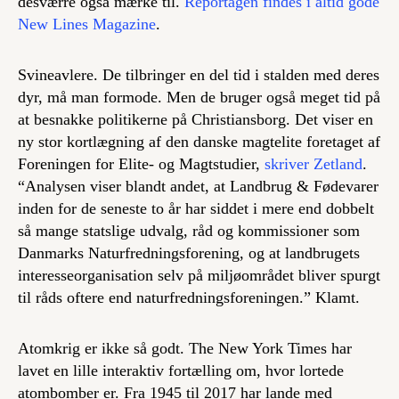
desværre også mærke til.
Reportagen findes i altid gode
New Lines Magazine
.
Svineavlere. De tilbringer en del tid i stalden med deres
dyr, må man formode. Men de bruger også meget tid på
at besnakke politikerne på Christiansborg. Det viser en
ny stor kortlægning af den danske magtelite foretaget af
Foreningen for Elite- og Magtstudier,
skriver Zetland
.
“Analysen viser blandt andet, at Landbrug & Fødevarer
inden for de seneste to år har siddet i mere end dobbelt
så mange statslige udvalg, råd og kommissioner som
Danmarks Naturfredningsforening, og at landbrugets
interesseorganisation selv på miljøområdet bliver spurgt
til råds oftere end naturfredningsforeningen.” Klamt.
Atomkrig er ikke så godt. The New York Times har
lavet en lille interaktiv fortælling om, hvor lortede
atombomber er. Fra 1945 til 2017 har lande med