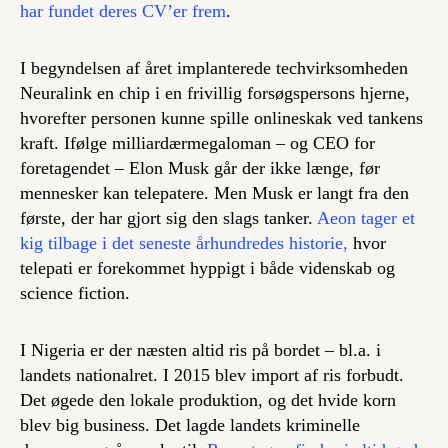
har fundet deres CV’er frem
.
I begyndelsen af året implanterede techvirksomheden
Neuralink en chip i en frivillig forsøgspersons hjerne,
hvorefter personen kunne spille onlineskak ved tankens
kraft. Ifølge milliardærmegaloman – og CEO for
foretagendet – Elon Musk går der ikke længe, før
mennesker kan telepatere. Men Musk er langt fra den
første, der har gjort sig den slags tanker.
Aeon tager et
kig tilbage i det seneste århundredes historie,
hvor
telepati er forekommet hyppigt i både videnskab og
science fiction
.
I Nigeria er der næsten altid ris på bordet – bl.a. i
landets nationalret. I 2015 blev import af ris forbudt.
Det øgede den lokale produktion, og det hvide korn
blev
big business
. Det lagde landets kriminelle