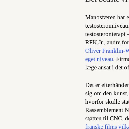
Manosfæren har e
testosteronniveau
testosteronterapi
RFK Jr., andre fo
Oliver Franklin-Wa
eget niveau
. Firm
læge ansat i det o
Det er efterhånden
sig om den kunst, 
hvorfor skulle st
Rassemblement Nat
støtten til CNC, 
franske films vilk