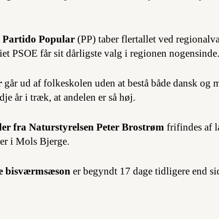
e Partido Popular
(PP) taber flertallet ved regionalv
iet PSOE får sit dårligste valg i regionen nogensinde
r
går ud af folkeskolen uden at bestå både dansk og m
dje år i træk, at andelen er så høj.
der fra Naturstyrelsen Peter Brostrøm
frifindes af 
er i Mols Bjerge.
e bisværmsæson
er begyndt 17 dage tidligere end si