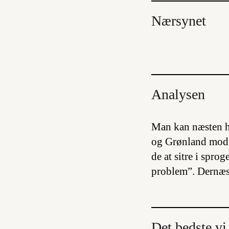
Nærsynet
Analysen
Man kan næsten h
og Grønland mod n
de at sitre i sprog
problem”. Dernæst 
Det bedste vi 