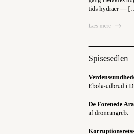
gang Herakles hu
tids hydraer — [
Læs mere
Spisesedlen
Verdenssundheds
Ebola-udbrud i 
De Forenede Ara
af droneangreb.
Korruptionsrets