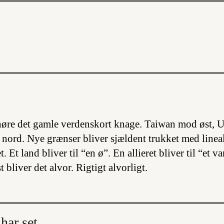
øre det gamle verdenskort knage. Taiwan mod øst, U
ord. Nye grænser bliver sjældent trukket med linea
et. Et land bliver til “en ø”. En allieret bliver til “et v
bliver det alvor. Rigtigt alvorligt.
har set