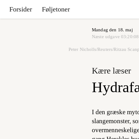
Forsider
Føljetoner
Mandag den 18. maj
Næste udgave
03:20:08
Peter Nicholls/Reuters/Ritzau Scan
Kære læser
Hydraf
I den græske myto
slangemonster, so
overmenneskelige 