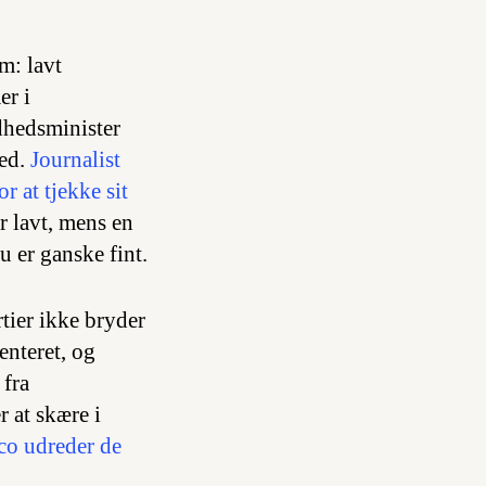
m: lavt
er i
ndhedsminister
red.
Journalist
r at tjekke sit
er lavt, mens en
u er ganske fint.
rtier ikke bryder
enteret, og
 fra
 at skære i
ico udreder de