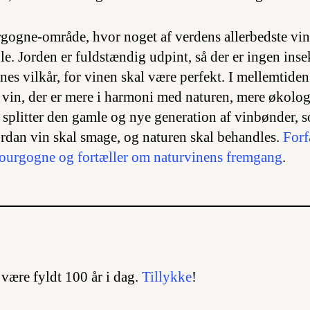
rgogne-område, hvor noget af verdens allerbedste vin 
gle. Jorden er fuldstændig udpint, så der er ingen insek
es vilkår, for vinen skal være perfekt. I mellemtiden
vin, der er mere i harmoni med naturen, mere økolo
splitter den gamle og nye generation af vinbønder, s
vordan vin skal smage, og naturen skal behandles.
Forf
l Bourgogne og fortæller om naturvinens fremgang
.
 være fyldt 100 år i dag.
Tillykke
!