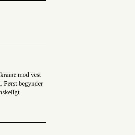
kraine mod vest
l. Først begynder
anskeligt