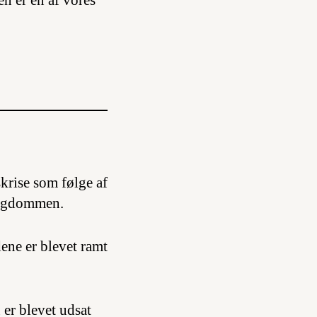
n er en af vores
rise som følge af
sygdommen.
ene er blevet ramt
er blevet udsat