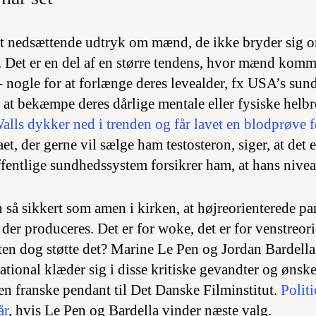
t nedsættende udtryk om mænd, de ikke bryder sig o
. Det er en del af en større tendens, hvor mænd komm
 – nogle for at forlænge deres levealder, fx USA’s su
r at bekæmpe deres dårlige mentale eller fysiske helb
lls dykker ned i trenden og får lavet en blodprøve fo
aet, der gerne vil sælge ham testosteron, siger, at det 
ffentlige sundhedssystem forsikrer ham, at hans nivea
 så sikkert som amen i kirken, at højreorienterede pa
der produceres. Det er for woke, det er for venstreori
aten dog støtte det? Marine Le Pen og Jordan Bardella
ional klæder sig i disse kritiske gevandter og ønsker
den franske pendant til Det Danske Filminstitut.
Polit
år
, hvis Le Pen og Bardella vinder næste valg.