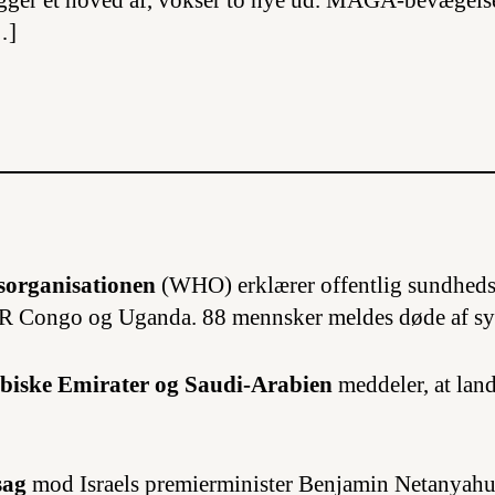
gger et hoved af, vokser to nye ud. MAGA-bevægelse
…]
organisationen
(WHO) erklærer offentlig sundhedsk
DR Congo og Uganda. 88 mennsker meldes døde af 
biske Emirater og Saudi-Arabien
meddeler, at land
sag
mod Israels premierminister Benjamin Netanyahu 