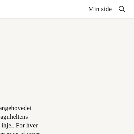
Min side
mangehovedet
sagnheltens
ihjel. For hver