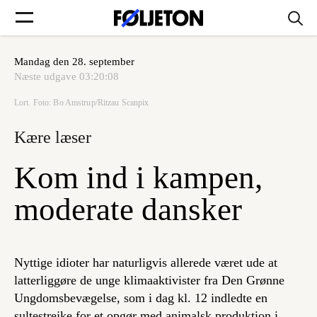
Mandag den 28. september
Forsider
Næste udgave
03:20:08
Lort. Foto: Bo Amstrup/Ritzau Scanpix
Føljetoner
Kære læser
Kom ind i kampen,
Søg
moderate dansker
Min side
Nyttige idioter har naturligvis allerede været ude at
latterliggøre de unge klimaaktivister fra Den Grønne
Log ind
Ungdomsbevægelse, som i dag kl. 12 indledte en
sultestrejke for et opgør med animalsk produktion i