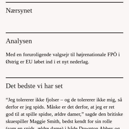
Nærsynet
Analysen
Med en foruroligende valgsejr til højrenationale FPÖ i
Østrig er EU løbet ind i et nyt nederlag.
Det bedste vi har set
“Jeg tolererer ikke fjolser – og de tolererer ikke mig, så
derfor er jeg spids. Måske er det derfor, at jeg er ret
god til at spille spidse, ældre damer,” sagde den britiske
skuespiller Maggie Smith, bedst kendt for sin rolle
(som en spids, ældre dame) i både
Downton Abbey
og