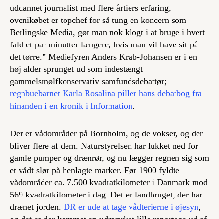
uddannet journalist med flere årtiers erfaring,
ovenikøbet er topchef for så tung en koncern som
Berlingske Media, gør man nok klogt i at bruge i hvert
fald et par minutter længere, hvis man vil have sit på
det tørre.” Mediefyren Anders Krab-Johansen er i en
høj alder sprunget ud som indestængt
gammelsmølfkonservativ samfundsdebattør;
regnbuebarnet Karla Rosalina piller hans debatbog fra
hinanden i en kronik i Information
.
Der er vådområder på Bornholm, og de vokser, og der
bliver flere af dem. Naturstyrelsen har lukket ned for
gamle pumper og drænrør, og nu lægger regnen sig som
et vådt slør på henlagte marker. Før 1900 fyldte
vådområder ca. 7.500 kvadratkilometer i Danmark mod
569 kvadratkilometer i dag. Det er landbruget, der har
drænet jorden.
DR er ude at tage vådterierne i øjesyn
,
og det er der kommet en udmærket lille reportage ud af.