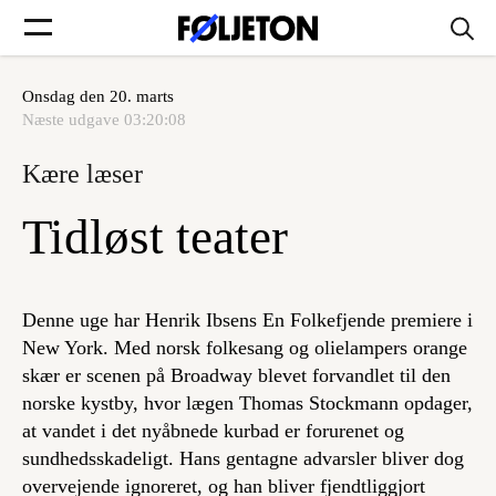
Onsdag den 20. marts
Forsider
Næste udgave
03:20:08
Kære læser
Føljetoner
Tidløst teater
Søg
Denne uge har Henrik Ibsens En Folkefjende premiere i
New York. Med norsk folkesang og olielampers orange
skær er scenen på Broadway blevet forvandlet til den
Min side
norske kystby, hvor lægen Thomas Stockmann opdager,
at vandet i det nyåbnede kurbad er forurenet og
Log ind
sundhedsskadeligt. Hans gentagne advarsler bliver dog
overvejende ignoreret, og han bliver fjendtliggjort