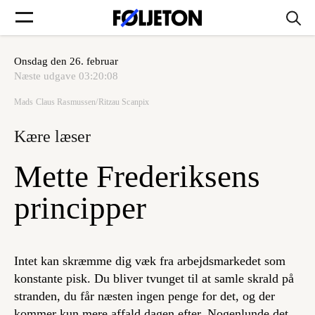
Onsdag den 26. februar
Forsider
Næste udgave
03:20:08
Mads Claus Rasmussen/Ritzau Scanpix
Føljetoner
Kære læser
Mette Frederiksens
Søg
principper
Min side
Intet kan skræmme dig væk fra arbejdsmarkedet som
konstante pisk. Du bliver tvunget til at samle skrald på
Log ind
stranden, du får næsten ingen penge for det, og der
kommer kun mere affald dagen efter. Nogenlunde det