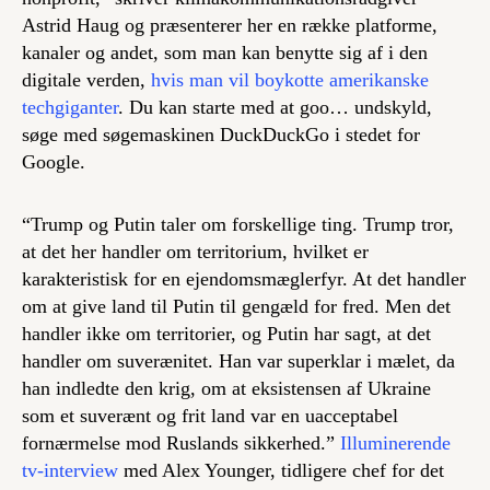
Astrid Haug og præsenterer her en række platforme,
kanaler og andet, som man kan benytte sig af i den
digitale verden,
hvis man vil boykotte amerikanske
techgiganter
. Du kan starte med at goo… undskyld,
søge med søgemaskinen DuckDuckGo i stedet for
Google.
“Trump og Putin taler om forskellige ting. Trump tror,
at det her handler om territorium, hvilket er
karakteristisk for en ejendomsmæglerfyr. At det handler
om at give land til Putin til gengæld for fred. Men det
handler ikke om territorier, og Putin har sagt, at det
handler om suverænitet. Han var superklar i mælet, da
han indledte den krig, om at eksistensen af Ukraine
som et suverænt og frit land var en uacceptabel
fornærmelse mod Ruslands sikkerhed.”
Illuminerende
tv-interview
med Alex Younger, tidligere chef for det