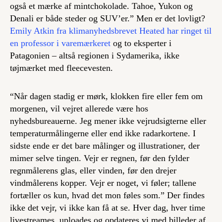
også et mærke af mintchokolade. Tahoe, Yukon og
Denali er både steder og SUV’er.” Men er det lovligt?
Emily Atkin fra klimanyhedsbrevet Heated har ringet til
en professor i varemærkeret
og to eksperter i
Patagonien – altså regionen i Sydamerika, ikke
tøjmærket med fleecevesten.
“Når dagen stadig er mørk, klokken fire eller fem om
morgenen, vil vejret allerede være hos
nyhedsbureauerne. Jeg mener ikke vejrudsigterne eller
temperaturmålingerne eller end ikke radarkortene. I
sidste ende er det bare målinger og illustrationer, der
mimer selve tingen. Vejr er regnen, før den fylder
regnmålerens glas, eller vinden, før den drejer
vindmålerens kopper. Vejr er noget, vi føler; tallene
fortæller os kun, hvad det mon føles som.” Der findes
ikke det vejr, vi ikke kan få at se. Hver dag, hver time
livestreames, uploades og opdateres vi med billeder af