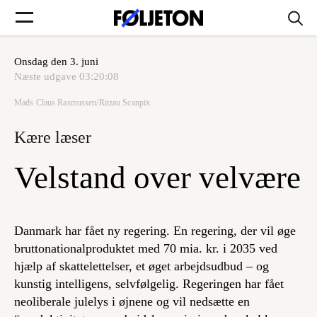
Onsdag den 3. juni
Forsider
Næste udgave
03:20:08
Mads Claus Rasmussen/Ritzau Scanpix
Føljetoner
Kære læser
Velstand over velvære
Søg
Danmark har fået ny regering. En regering, der vil øge
Min side
bruttonationalproduktet med 70 mia. kr. i 2035 ved
hjælp af skattelettelser, et øget arbejdsudbud – og
kunstig intelligens, selvfølgelig. Regeringen har fået
Log ind
neoliberale julelys i øjnene og vil nedsætte en