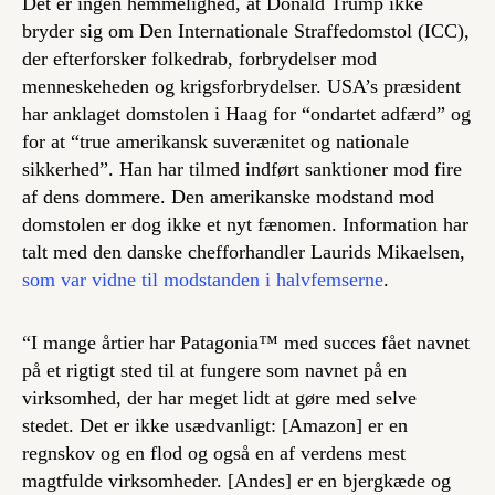
Det er ingen hemmelighed, at Donald Trump ikke
bryder sig om Den Internationale Straffedomstol (ICC),
der efterforsker folkedrab, forbrydelser mod
menneskeheden og krigsforbrydelser. USA’s præsident
har anklaget domstolen i Haag for “ondartet adfærd” og
for at “true amerikansk suverænitet og nationale
sikkerhed”. Han har tilmed indført sanktioner mod fire
af dens dommere. Den amerikanske modstand mod
domstolen er dog ikke et nyt fænomen. Information har
talt med den danske chefforhandler Laurids Mikaelsen,
som var vidne til modstanden i halvfemserne
.
“I mange årtier har Patagonia™ ​​med succes fået navnet
på et rigtigt sted til at fungere som navnet på en
virksomhed, der har meget lidt at gøre med selve
stedet. Det er ikke usædvanligt: ​​[Amazon] er en
regnskov og en flod og også en af ​​verdens mest
magtfulde virksomheder. [Andes] er en bjergkæde og