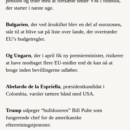
pension og truer med at fortsætte under VM i fodbold,
der starter i næste uge.
Bulgarien
, der ved årsskiftet blev en del af eurozonen,
står til at blive sat på liste over lande, der overtræder
EU’s budgetregler.
Og Ungarn
, der i april fik ny premierminister, risikerer
at have modtaget flere EU-midler end de kan nå at
bruge inden bevillingerne udløber.
Abelardo de la Espriella
, præsidentkandidat i
Colombia, varsler tættere bånd med USA.
Trump
udpeger “bulldozeren” Bill Pulte som
fungerende chef for de amerikanske
efterretningstjenester.