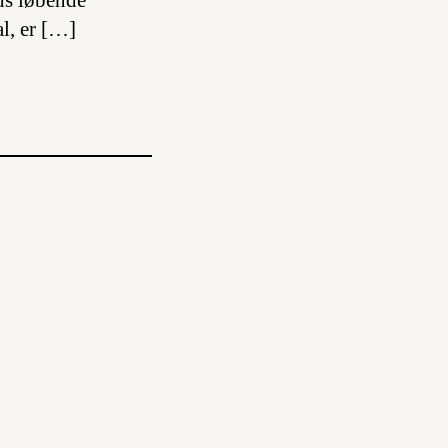
ds løbende
l, er […]