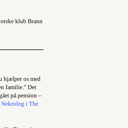
norske klub Brann
 du hjælper os med
en familie.” Det
 gået på pension –
.
Nekrolog i The