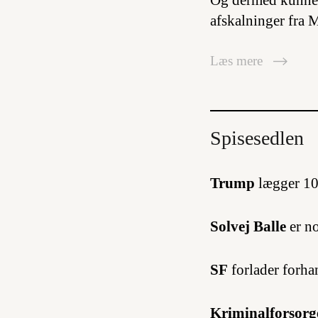
Og dermed kunne m
afskalninger fra 
Læs mere
Spisesedlen
Trump
lægger 104
Solvej Balle
er no
SF
forlader forha
Kriminalforsorg