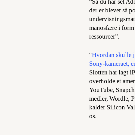
“Så du har set A
der er blevet så p
undervisningsmater
manosfære i form 
ressourcer”.
“
Hvordan skulle j
Sony-kameraet, en
Slotten har lagt i
overholde et ameri
YouTube, Snapcha
medier, Wordle, 
kalder Silicon Val
os.