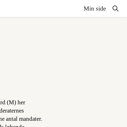
Min side
rd (M) her
deraternes
ne antal mandater.