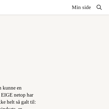
Min side
an kunne en
ur EIGE netop har
e helt så galt til: