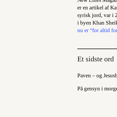
New Lines Magazin
er en artikel af K
syrisk jord, var 
i byen Khan Sheikh
nu er “for altid fo
Et sidste ord
Paven – og Jesus
På gensyn i morg