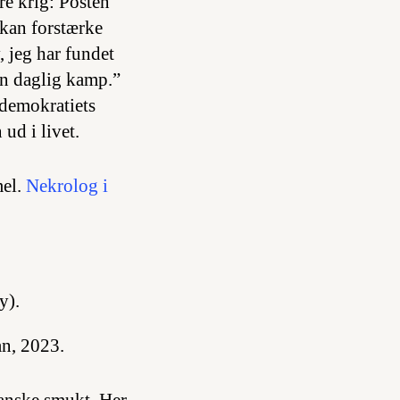
re krig: Posten
kan forstærke
, jeg har fundet
 en daglig kamp.”
ldemokratiets
ud i livet.
mel.
Nekrolog i
ay
).
an, 2023.