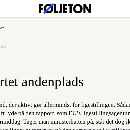
er
npix
rtet andenplads
d, der aktivt gør allermindst for ligestillingen. Såd
rift lyde på den rapport, som EU’s ligestillingsagent
rmiddag. Tager man ministerhatten på, står det dog ikk