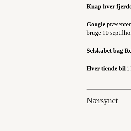
Knap hver fjerd
Google
præsenter
bruge 10 septillio
Selskabet bag Re
Hver tiende bil
i
Nærsynet