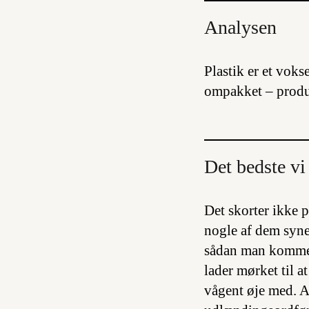
Analysen
Plastik er et vok
ompakket – produk
Det bedste vi 
Det skorter ikke 
nogle af dem synes
sådan man kommer 
lader mørket til a
vågent øje med. A