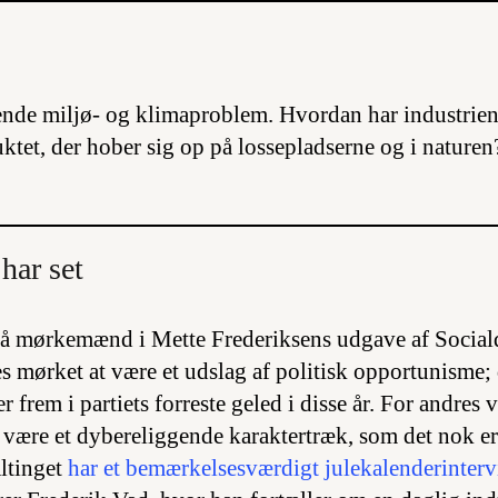
sende miljø- og klimaproblem. Hvordan har industrie
tet, der hober sig op på lossepladserne og i naturen
har set
på mørkemænd i Mette Frederiksens udgave af Social
 mørket at være et udslag af politisk opportunisme; d
frem i partiets forreste geled i disse år. For andr
t være et dybereliggende karaktertræk, som det nok er
ltinget
har et bemærkelsesværdigt julekalenderinter