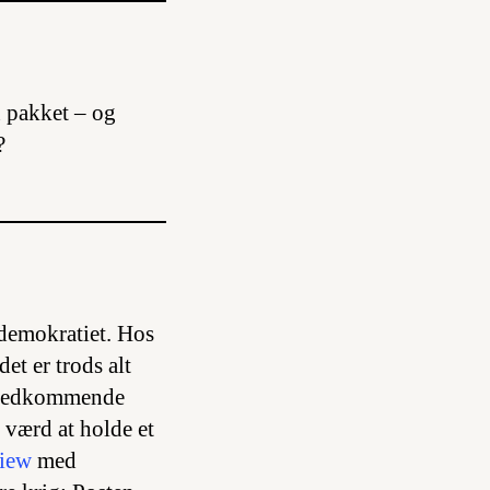
n pakket – og
?
demokratiet. Hos
et er trods alt
es vedkommende
 værd at holde et
view
med