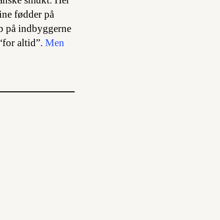
anske smukt. Her
sine fødder på
eb på indbyggerne
for altid”.
Men