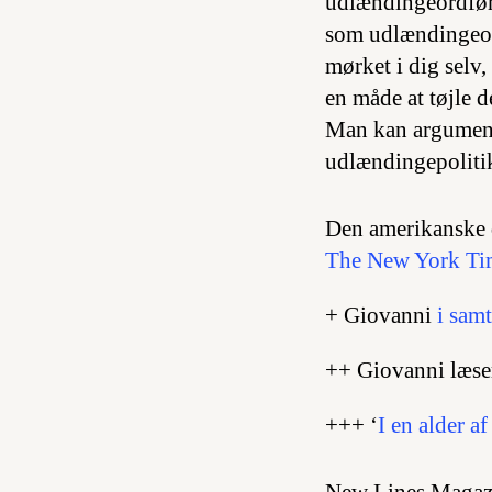
udlændingeordføre
som udlændingeord
mørket i dig selv,
en måde at tøjle d
Man kan argumente
udlændingepolitik,
Den amerikanske d
The New York Ti
+ Giovanni
i sam
++ Giovanni læser 
+++ ‘
I en alder a