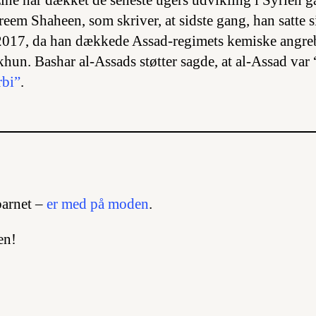
e har dækket de seneste ugers udvikling i Syrien g
areem Shaheen, som skriver, at sidste gang, han satte 
i 2017, da han dækkede Assad-regimets kemiske angr
un. Bashar al-Assads støtter sagde, at al-Assad var “
rbi”
.
barnet –
er med på moden
.
en!