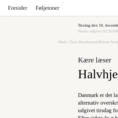
Forsider
Føljetoner
Tirsdag den 10. decemb
Næste udgave
03:20:08
Mads Claus Rasmussen/Ritzau Sca
Kære læser
Halvhje
Danmark er det lan
alternativ oversk
udgivet tirsdag fo