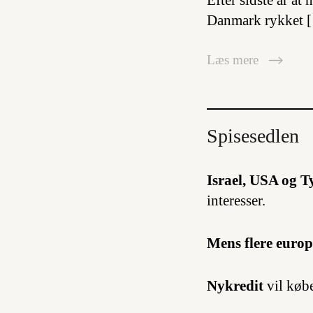
Efter sidste år at
Danmark rykket 
Læs mere
Spisesedlen
Israel, USA og T
interesser.
Mens flere euro
Nykredit
vil køb