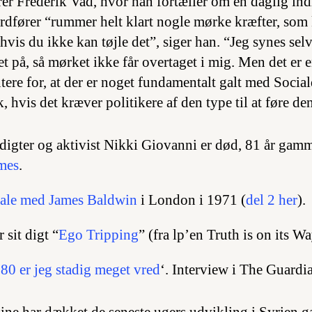
r Frederik Vad, hvor han fortæller om en daglig ind
fører “rummer helt klart nogle mørke kræfter, som 
 hvis du ikke kan tøjle det”, siger han. “Jeg synes selv
et på, så mørket ikke får overtaget i mig. Men det er
re for, at der er noget fundamentalt galt med Socia
 hvis det kræver politikere af den type til at føre den 
igter og aktivist Nikki Giovanni er død, 81 år gam
mes
.
tale med James Baldwin
i London i 1971 (
del 2 her
).
sit digt “
Ego Tripping
” (fra lp’en
Truth is on its W
f 80 er jeg stadig meget vred
‘. Interview i The Guardi