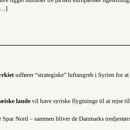
 have ligget nummer tre på den europæiske ligestillings
[…]
yrkiet
udfører “strategiske” luftangreb i Syrien for a
pæiske lande
vil have syriske flygtninge til at rejse ti
e Spar Nord – sammen bliver de Danmarks tredjestørs