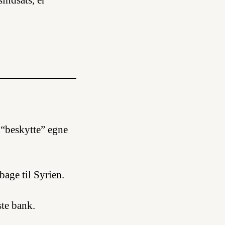
indsats, er
t “beskytte” egne
lbage til Syrien.
te bank.