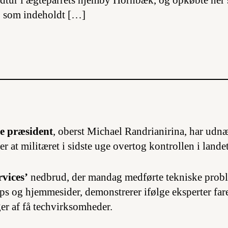
dtur i ægteparrets hjemby Hornbæk, og opkøbte her 
, som indeholdt […]
e præsident
, oberst Michael Randrianirina, har udnæ
er at militæret i sidste uge overtog kontrollen i landet
vices’
nedbrud, der mandag medførte tekniske probl
pps og hjemmesider, demonstrerer ifølge eksperter fare
ger af få techvirksomheder.