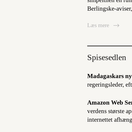
simpelthen en run
Berlingske-aviser
Læs mere
Spisesedlen
Madagaskars ny
regeringsleder, eft
Amazon Web Ser
verdens største a
internettet afhæn