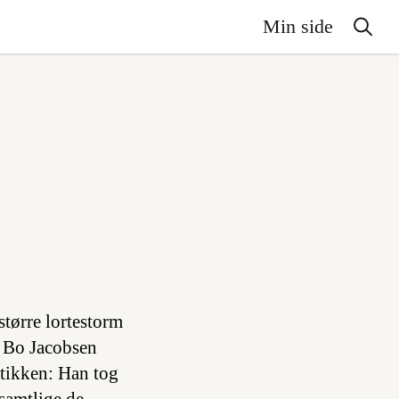
Min side
større lortestorm
r Bo Jacobsen
itikken: Han tog