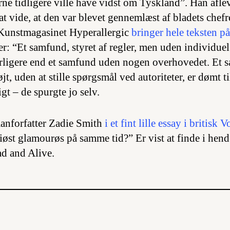
ne tidligere ville have vidst om Tyskland”. Han aflev
at vide, at den var blevet gennemlæst af bladets chef
 Kunstmagasinet Hyperallergic
bringer hele teksten p
r: “Et samfund, styret af regler, men uden individue
arligere end et samfund uden nogen overhovedet. Et 
jt, uden at stille spørgsmål ved autoriteter, er dømt ti
t – de spurgte jo selv.
anforfatter Zadie Smith
i et fint lille essay i britisk 
riøst glamourøs på samme tid?” Er vist at finde i h
d and Alive
.