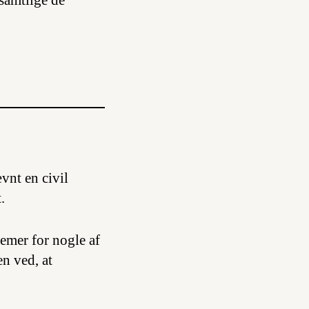
samtlige de
vnt en civil
.
emer for nogle af
n ved, at