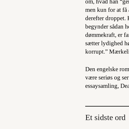
om, hvad han “ger
men kun for at få 
derefter droppet.
begynder sådan he
dømmekraft, er f
sætter lydighed hø
korrupt.” Mærkelig
Den engelske rom
være seriøs og se
essaysamling,
Dea
Et sidste ord