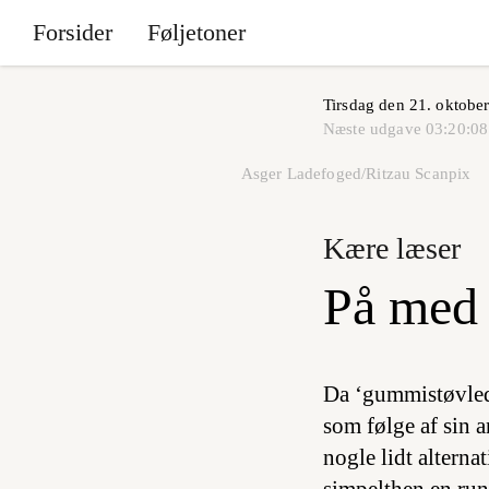
Forsider
Føljetoner
Tirsdag den 21. oktobe
Næste udgave
03:20:08
Asger Ladefoged/Ritzau Scanpix
Kære læser
På med
Da ‘gummistøvledr
som følge af sin a
nogle lidt altern