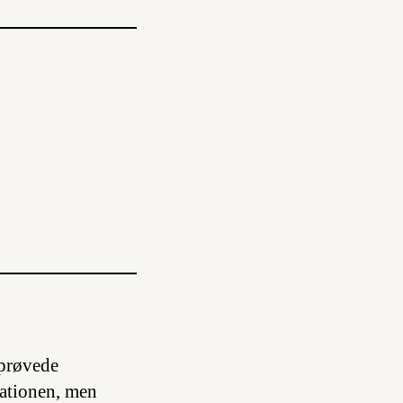
 prøvede
uationen, men