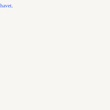
 havet
.