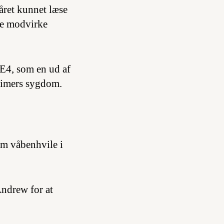
året kunnet læse
le modvirke
E4, som en ud af
heimers sygdom.
om våbenhvile i
Andrew for at