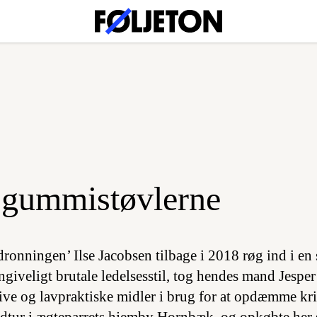
r
 gummistøvlerne
onningen’ Ilse Jacobsen tilbage i 2018 røg ind i en 
ngiveligt brutale ledelsesstil, tog hendes mand Jespe
ative og lavpraktiske midler i brug for at opdæmme kr