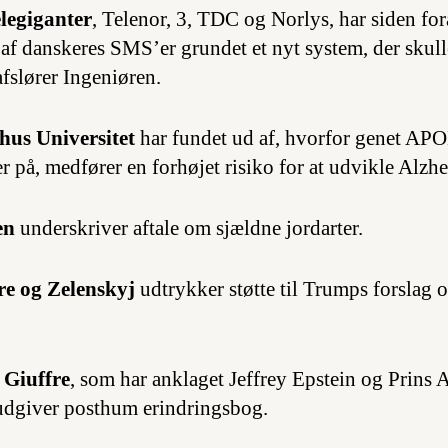
legiganter
, Telenor, 3, TDC og Norlys, har siden for
af danskeres SMS’er grundet et nyt system, der skul
afslører Ingeniøren.
hus Universitet
har fundet ud af, hvorfor genet APO
er på, medfører en forhøjet risiko for at udvikle Alz
en
underskriver aftale om sjældne jordarter.
re og Zelenskyj
udtrykker støtte til Trumps forslag 
 Giuffre
, som har anklaget Jeffrey Epstein og Prins 
udgiver posthum erindringsbog.