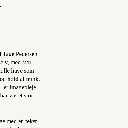
.
d Tage Pedersen
selv, med stor
skulle have som
mod hold af mink.
ller imagepleje,
 har været stor
ge med en tekst