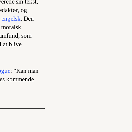
erede sin tekst,
redaktør, og
å engelsk
. Den
l moralsk
samfund, som
l at blive
Vogue
: “Kan man
endes kommende