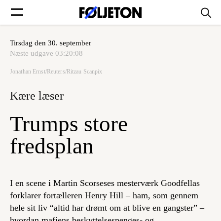
Tirsdag den 30. september
Forsider
Næste udgave
03:20:08
Jonathan Ernst/Reuters/Ritzau Scanpix
Føljetoner
Kære læser
Trumps store
Søg
fredsplan
Min side
I en scene i Martin Scorseses mesterværk Goodfellas
forklarer fortælleren Henry Hill – ham, som gennem
Log ind
hele sit liv “altid har drømt om at blive en gangster” –
hvordan mafiens beskyttelsespenges- og