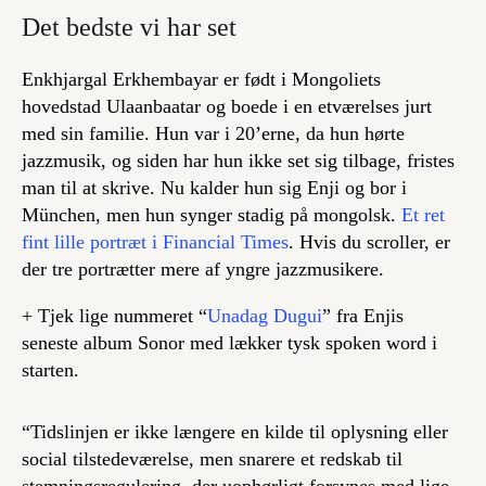
Det bedste vi har set
Enkhjargal Erkhembayar er født i Mongoliets
hovedstad Ulaanbaatar og boede i en etværelses jurt
med sin familie. Hun var i 20’erne, da hun hørte
jazzmusik, og siden har hun ikke set sig tilbage, fristes
man til at skrive. Nu kalder hun sig Enji og bor i
München, men hun synger stadig på mongolsk.
Et ret
fint lille portræt i Financial Times
. Hvis du scroller, er
der tre portrætter mere af yngre jazzmusikere.
+ Tjek lige nummeret “
Unadag Dugui
” fra Enjis
seneste album
Sonor
med lækker tysk spoken word i
starten.
“Tidslinjen er ikke længere en kilde til oplysning eller
social tilstedeværelse, men snarere et redskab til
stemningsregulering, der uophørligt forsynes med lige