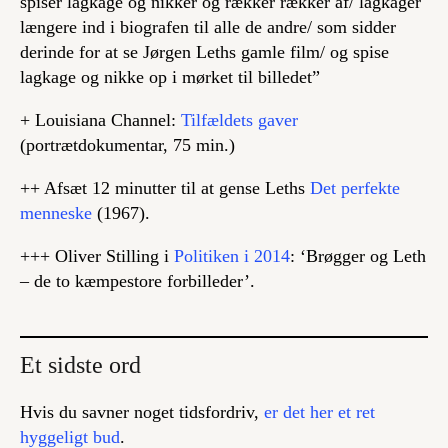
spiser lagkage og nikker og rækker rækker af/ lagkager
længere ind i biografen til alle de andre/ som sidder
derinde for at se Jørgen Leths gamle film/ og spise
lagkage og nikke op i mørket til billedet”
+ Louisiana Channel:
Tilfældets gaver
(portrætdokumentar, 75 min.)
++ Afsæt 12 minutter til at gense Leths
Det perfekte
menneske
(1967).
+++ Oliver Stilling i
Politiken i 2014
: ‘Brøgger og Leth
– de to kæmpestore forbilleder’.
Et sidste ord
Hvis du savner noget tidsfordriv,
er det her et ret
hyggeligt bud
.