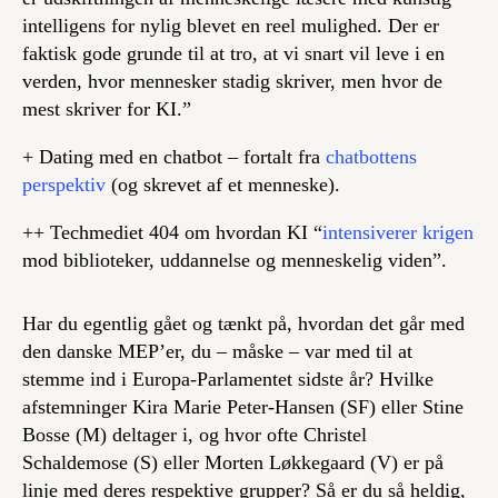
intelligens for nylig blevet en reel mulighed. Der er
faktisk gode grunde til at tro, at vi snart vil leve i en
verden, hvor mennesker stadig skriver, men hvor de
mest skriver for KI.”
+ Dating med en chatbot – fortalt fra
chatbottens
perspektiv
(og skrevet af et menneske).
++ Techmediet 404 om hvordan KI “
intensiverer krigen
mod biblioteker, uddannelse og menneskelig viden”.
Har du egentlig gået og tænkt på, hvordan det går med
den danske MEP’er, du – måske – var med til at
stemme ind i Europa-Parlamentet sidste år? Hvilke
afstemninger Kira Marie Peter-Hansen (SF) eller Stine
Bosse (M) deltager i, og hvor ofte Christel
Schaldemose (S) eller Morten Løkkegaard (V) er på
linje med deres respektive grupper? Så er du så heldig,