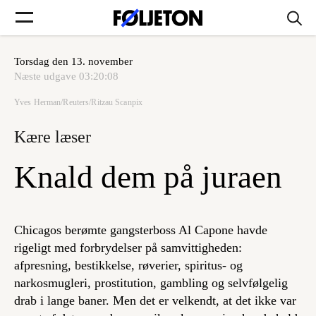
Torsdag den 13. november
Forsider
Næste udgave
03:20:08
Yves Herman/Reuters/Ritzau Scanpix
Føljetoner
Kære læser
Knald dem på juraen
Søg
Chicagos berømte gangsterboss Al Capone havde
Min side
rigeligt med forbrydelser på samvittigheden:
afpresning, bestikkelse, røverier, spiritus- og
narkosmugleri, prostitution, gambling og selvfølgelig
Log ind
drab i lange baner. Men det er velkendt, at det ikke var