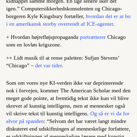
kidnappet samme morgen. En uge senere sker det
igen.” Computersikkerhedskonsulenten og Chicago-
borgeren Kyle Kingsbury fortæller,
hvordan det er at bo
i en amerikansk storby overrendt af ICE-agenter
.
+ Hvordan højrefløjspropaganda
portrætterer
Chicago
som en lovløs krigszone.
++ Lidt musik til at rense paletten: Sufjan Stevens’
“Chicago” –
det var tider
.
Som om vores nye KI-verden ikke var deprimerende
nok i forvejen, kommer The American Scholar med den
meget gode pointe, at fremtidig tekst ikke kun vil blive
skrevet
af
kunstig intelligens, men at mennesker også
vil skrive tekst
til
kunstig intelligens.
Og så er vi da for
alvor på spanden
: “Selvom det har været langt mindre
diskuteret end udskiftningen af menneskelige forfattere,
er udskiftningen af menneskelige læsere med kunstig