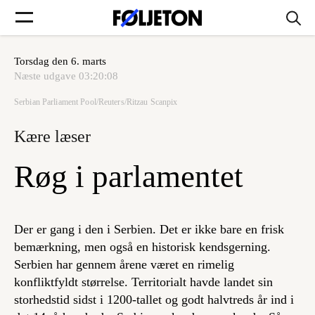
Torsdag den 6. marts
Forsider
Næste udgave
03:20:08
Serbian Parliament Pool/Reuters/Ritzau Scanpix
Føljetoner
Kære læser
Røg i parlamentet
Søg
Der er gang i den i Serbien. Det er ikke bare en frisk
Min side
bemærkning, men også en historisk kendsgerning.
Serbien har gennem årene været en rimelig
konfliktfyldt størrelse. Territorialt havde landet sin
Log ind
storhedstid sidst i 1200-tallet og godt halvtreds år ind i