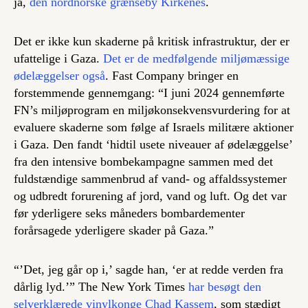
ja,
den nordnorske grænseby Kirkenes
.
Det er ikke kun skaderne på kritisk infrastruktur, der er
ufattelige i Gaza.
Det er de medfølgende miljømæssige
ødelæggelser også
. Fast Company bringer en
forstemmende gennemgang: “I juni 2024 gennemførte
FN’s miljøprogram en miljøkonsekvensvurdering for at
evaluere skaderne som følge af Israels militære aktioner
i Gaza. Den fandt ‘hidtil usete niveauer af ødelæggelse’
fra den intensive bombekampagne sammen med det
fuldstændige sammenbrud af vand- og affaldssystemer
og udbredt forurening af jord, vand og luft. Og det var
før yderligere seks måneders bombardementer
forårsagede yderligere skader på Gaza.”
“’Det, jeg går op i,’ sagde han, ‘er at redde verden fra
dårlig lyd.’” The New York Times
har besøgt den
selverklærede vinylkonge Chad Kassem
, som stædigt