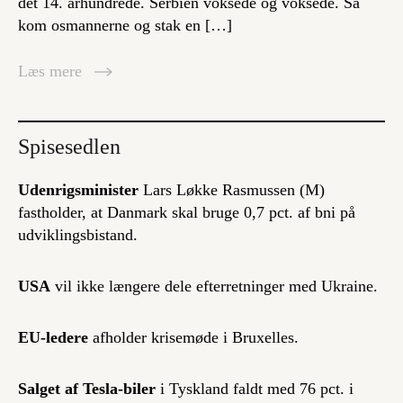
det 14. århundrede. Serbien voksede og voksede. Så
kom osmannerne og stak en […]
Læs mere
Spisesedlen
Udenrigsminister
Lars Løkke Rasmussen (M)
fastholder, at Danmark skal bruge 0,7 pct. af bni på
udviklingsbistand.
USA
vil ikke længere dele efterretninger med Ukraine.
EU-ledere
afholder krisemøde i Bruxelles.
Salget af Tesla-biler
i Tyskland faldt med 76 pct. i