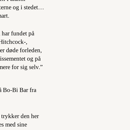
eterne og i stedet…
art.
 har fundet på
 Hitchcock-,
er døde forleden,
lissementet og på
ere for sig selv.”
å Bo-Bi Bar fra
 trykker den her
es med sine