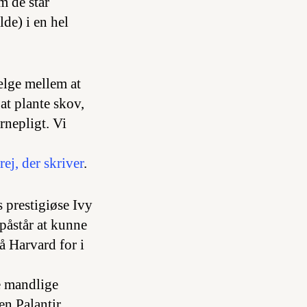
m de står
de) i en hel
ælge mellem at
at plante skov,
rnepligt. Vi
ej, der skriver
.
 prestigiøse Ivy
 påstår at kunne
 Harvard for i
 mandlige
n Palantir