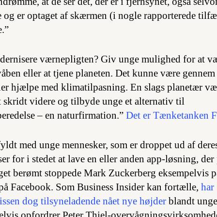
drømme, at de ser det, der er i fjernsynet, også selvo
og er optaget af skærmen (i nogle rapporterede tilfæl
e.”
dernisere værnepligten? Giv unge mulighed for at v
våben eller at tjene planeten. Det kunne være gennem 
ler hjælpe med klimatilpasning. En slags planetær væ
skridt videre og tilbyde unge et alternativ til
eredelse – en naturfirmation.”
Det er Tænketanken Fr
 fyldt med unge mennesker, som er droppet ud af deres
 for i stedet at lave en eller anden app-løsning, der
get berømt stoppede Mark Zuckerberg eksempelvis på
in på Facebook. Som Business Insider kan fortælle,
har
ssen dog tilsyneladende nået nye højder
blandt unge
elvis opfordrer Peter Thiel-overvågningsvirksomhede