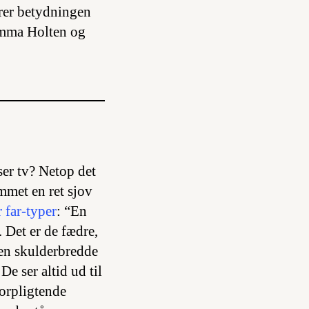
erer betydningen
 Emma Holten og
ser tv? Netop det
mmet en ret sjov
 far-typer
: “En
 Det er de fædre,
 en skulderbredde
e ser altid ud til
forpligtende