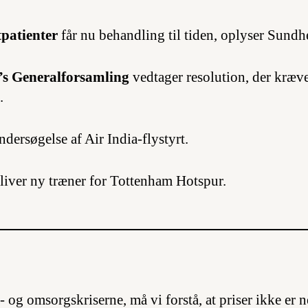
tpatienter
får nu behandling til tiden, oplyser Sundh
FN’s Generalforsamling
vedtager resolution, der kræve
.
dersøgelse af Air India-flystyrt.
liver ny træner for Tottenham Hotspur.
- og omsorgskriserne, må vi forstå, at priser ikke er n