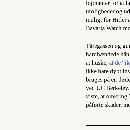
løjtnanter for at 
uroligheder og udl
muligt for Hitler
Bavaria Watch mob
Tåregassen og gum
hårdhændede håndt
at huske,
at de “
ikke bare dybt in
bruges på en døde
ved UC Berkeley. 
viste, at omkring
påførte skader, m