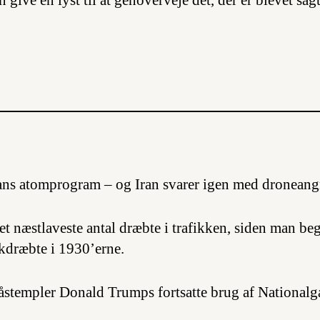
 give en lyst til at genoverveje det, der er blevet sag
ans atomprogram – og Iran svarer igen med droneang
t næstlaveste antal dræbte i trafikken, siden man beg
fikdræbte i 1930’erne.
åstempler Donald Trumps fortsatte brug af Nationalg