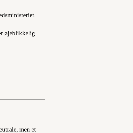
edsministeriet.
r øjeblikkelig
eutrale, men et