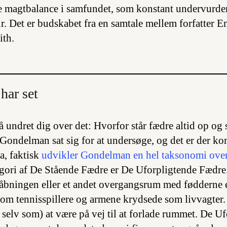
ige magtbalance i samfundet, som konstant undervurd
r. Det er budskabet fra en samtale mellem forfatter
th.
har set
 undret dig over det: Hvorfor står fædre altid op og 
Gondelman sat sig for at undersøge, og det er der ko
Ja, faktisk
udvikler Gondelman en hel taksonomi over
gori af De Stående Fædre er De Uforpligtende Fædre.
døråbningen eller et andet overgangsrum med fødderne
om tennisspillere og armene krydsede som livvagter. D
g selv som) at være på vej til at forlade rummet. De U