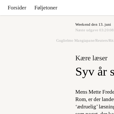
Forsider
Føljetoner
Weekend den 13. juni
Næste udgave
03:20:08
Guglielmo Mangiapane/Reuters/Rit
Kære læser
Syv år 
Mens Mette Freder
Rom, er der lande
‘ædruelig’ læsnin