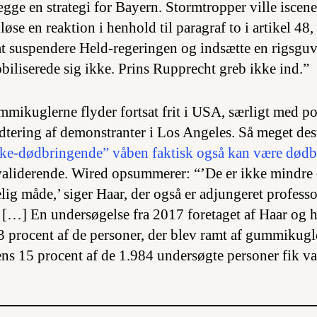
lægge en strategi for Bayern. Stormtropper ville iscene
øse en reaktion i henhold til paragraf to i artikel 48,
 at suspendere Held-regeringen og indsætte en rigsguv
iliserede sig ikke. Prins Rupprecht greb ikke ind.”
mikuglerne flyder fortsat frit i USA, særligt med pol
ering af demonstranter i Los Angeles. Så meget dest
ikke-dødbringende” våben faktisk også kan være død
validerende. Wired opsummerer: “’De er ikke mindre 
lig måde,’ siger Haar, der også er adjungeret profess
[…] En undersøgelse fra 2017 foretaget af Haar og 
 3 procent af de personer, der blev ramt af gummikugl
ens 15 procent af de 1.984 undersøgte personer fik va