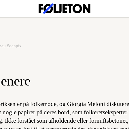
zau Scanpix
senere
iksen er på folkemøde, og Giorgia Meloni diskuterer
t nogle papirer på deres bord, som folkeretseksperter
g. Ikke forstået som afholdende eller fornuftsbetonet