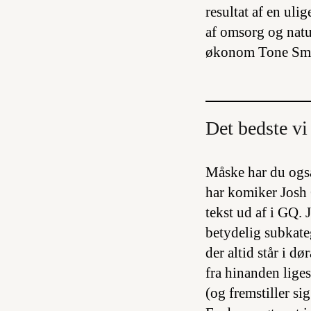
resultat af en ul
af omsorg og natu
økonom Tone Smi
Det bedste vi 
Måske har du også
har komiker Josh 
tekst ud af i GQ. 
betydelig subkate
der altid står i 
fra hinanden liges
(og fremstiller si