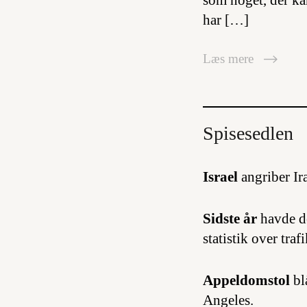
som noget, der kan
har […]
Læs mere
Spisesedlen
Israel
angriber Ir
Sidste år
havde de
statistik over tra
Appeldomstol
bl
Angeles.