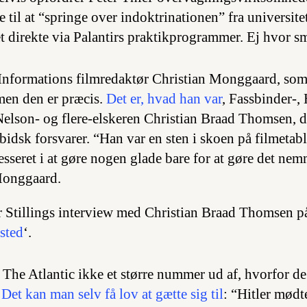
 til at “springe over indoktrinationen” fra universit
t direkte via Palantirs praktikprogrammer. Ej hvor sm
Informations filmredaktør Christian Monggaard, som
 men den er præcis.
Det er, hvad han var
, Fassbinder-,
 Nelson- og flere-elskeren Christian Braad Thomsen, d
bidsk forsvarer. “Han var en sten i skoen på filmetab
sseret i at gøre nogen glade bare for at gøre det nemm
Monggaard.
 Stillings interview med Christian Braad Thomsen p
sted
‘.
 The Atlantic ikke et større nummer ud af, hvorfor de
.
Det kan man selv få lov at gætte sig til
: “Hitler mødt