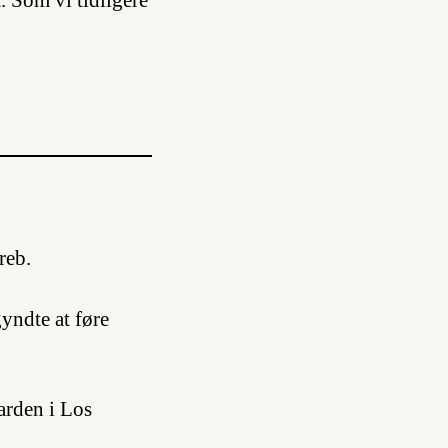
t. Som vi tidligere
reb.
yndte at føre
arden i Los