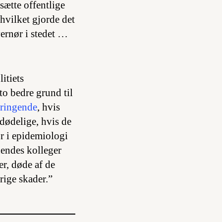
sætte offentlige
 hvilket gjorde det
ernør i stedet …
itiets
o bedre grund til
bringende
, hvis
dødelige, hvis de
or i epidemiologi
hendes kolleger
er, døde af de
rige skader.”