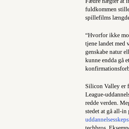
Fædre nægter at in
fuldkommen stille 
spillefilms længd
“Hvorfor ikke mo
tjene landet med 
genskabe natur el
kunne endda gå et 
konfirmationsforb
Silicon Valley er
League-uddannelser
redde verden. Me
stedet at gå all-
uddannelsesskepsi
techbros. Eksemp