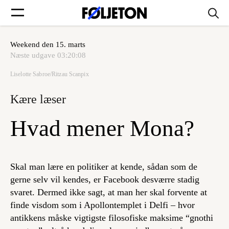
Weekend den 15. marts
Forsider
Næste udgave
03:20:08
Liselotte Sabroe/Ritzau Scanpix
Føljetoner
Kære læser
Hvad mener Mona?
Søg
Skal man lære en politiker at kende, sådan som de
Min side
gerne selv vil kendes, er Facebook desværre stadig
svaret. Dermed ikke sagt, at man her skal forvente at
finde visdom som i Apollontemplet i Delfi – hvor
Log ind
antikkens måske vigtigste filosofiske maksime “gnothi