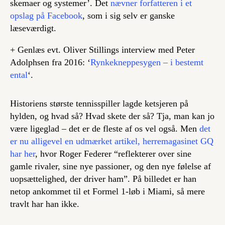
skemaer og systemer’. Det
nævner forfatteren i et
opslag på Facebook
, som i sig selv er ganske
læseværdigt.
+ Genlæs evt. Oliver Stillings interview med Peter
Adolphsen fra 2016: ‘
Rynkekneppesygen – i bestemt
ental
‘.
Historiens største tennisspiller lagde ketsjeren på
hylden, og hvad så? Hvad skete der så? Tja, man kan jo
være ligeglad – det er de fleste af os vel også. Men
det
er nu alligevel en udmærket artikel, herremagasinet GQ
har her
, hvor Roger Federer “reflekterer over sine
gamle rivaler, sine nye
passioner
, og den nye følelse af
uopsættelighed, der driver ham”. På billedet er han
netop ankommet til et Formel 1-løb i Miami, så mere
travlt har han ikke.