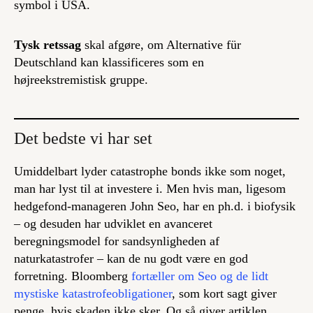
symbol i USA.
Tysk retssag
skal afgøre, om Alternative für
Deutschland kan klassificeres som en
højreekstremistisk gruppe.
Det bedste vi har set
Umiddelbart lyder
catastrophe bonds
ikke som noget,
man har lyst til at investere i. Men hvis man, ligesom
hedgefond-manageren John Seo, har en ph.d. i biofysik
– og desuden har udviklet en avanceret
beregningsmodel for sandsynligheden af
naturkatastrofer – kan de nu godt være en god
forretning. Bloomberg
fortæller om Seo og de lidt
mystiske katastrofeobligationer
, som kort sagt giver
penge, hvis skaden
ikke
sker. Og så giver artiklen