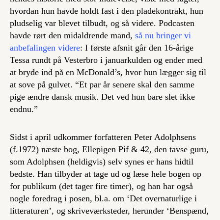
hvordan hun havde holdt fast i den pladekontrakt, hun
pludselig var blevet tilbudt, og så videre. Podcasten
havde rørt den midaldrende mand,
så nu bringer vi
anbefalingen videre
: I første afsnit går den 16-årige
Tessa rundt på Vesterbro i januarkulden og ender med
at bryde ind på en McDonald’s, hvor hun lægger sig til
at sove på gulvet. “Et par år senere skal den samme
pige ændre dansk musik. Det ved hun bare slet ikke
endnu.”
Sidst i april udkommer forfatteren Peter Adolphsens
(f.1972) næste bog,
Ellepigen Pif & 42, den tavse guru
,
som Adolphsen (heldigvis) selv synes er hans hidtil
bedste. Han tilbyder at tage ud og læse hele bogen op
for publikum (det tager fire timer), og han har også
nogle foredrag i posen, bl.a. om ‘Det overnaturlige i
litteraturen’, og skriveværksteder, herunder ‘Benspænd,