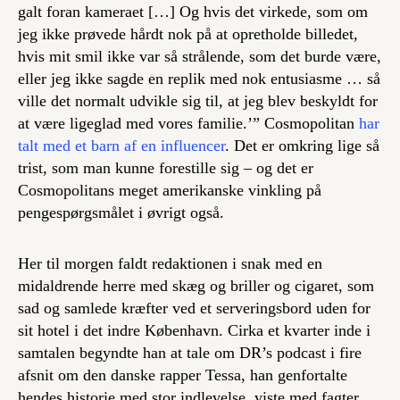
galt foran kameraet […] Og hvis det virkede, som om
jeg ikke prøvede hårdt nok på at opretholde billedet,
hvis mit smil ikke var så strålende, som det burde være,
eller jeg ikke sagde en replik med nok entusiasme … så
ville det normalt udvikle sig til, at jeg blev beskyldt for
at være ligeglad med vores familie.’” Cosmopolitan
har
talt med et barn af en influencer
. Det er omkring lige så
trist, som man kunne forestille sig – og det er
Cosmopolitans meget amerikanske vinkling på
pengespørgsmålet i øvrigt også.
Her til morgen faldt redaktionen i snak med en
midaldrende herre med skæg og briller og cigaret, som
sad og samlede kræfter ved et serveringsbord uden for
sit hotel i det indre København. Cirka et kvarter inde i
samtalen begyndte han at tale om DR’s podcast i fire
afsnit om den danske rapper Tessa, han genfortalte
hendes historie med stor indlevelse, viste med fagter,