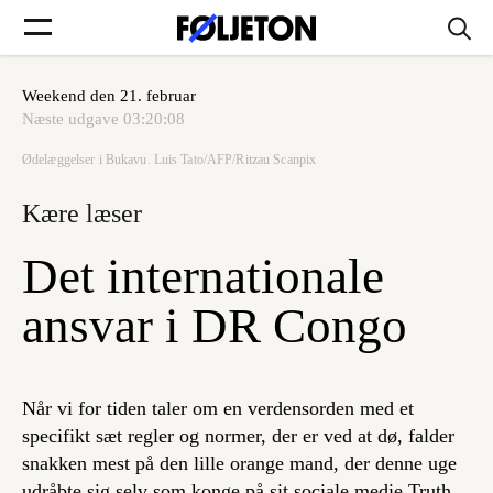
Weekend den 21. februar
Forsider
Næste udgave
03:20:08
Ødelæggelser i Bukavu. Luis Tato/AFP/Ritzau Scanpix
Føljetoner
Kære læser
Det internationale
Søg
ansvar i DR Congo
Min side
Når vi for tiden taler om en verdensorden med et
specifikt sæt regler og normer, der er ved at dø, falder
Log ind
snakken mest på den lille orange mand, der denne uge
udråbte sig selv som konge på sit sociale medie Truth