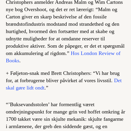
Christophers anmelder Andreas Malm og Wim Cartons
nye bog
Overshoot
, og det er ret lærerigt: “Malm og
Carton giver en skarp beskrivelse af den fossile
brændstofindustris modstand mod strandethed og den
hurtighed, hvormed den fortsætter med at skabe og
udnytte muligheder for at omdanne reserver til
produktive aktiver. Som de påpeger, er det et spørgsmål
om akkumulering af rigdom.”
Hos London Review of
Books
.
+ Føljeton-snak med Brett Christophers: “Vi har brug
for, at forbrugerne bliver påvirket af vores livsstil.
Det
skal gøre lidt ondt
.”
“’Buksevandsstolen’ har formentlig været
omdrejningspunkt for mange grin ved hoffet omkring år
1700 takket være sin skjulte mekanik: skjulte fangarme
i armlænene, der greb den siddende gæst, og en