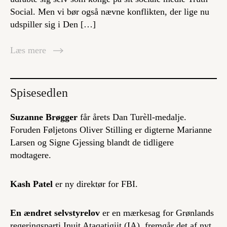
Social. Men vi bør også nævne konflikten, der lige nu
udspiller sig i Den […]
Læs mere
Spisesedlen
Suzanne Brøgger
får årets Dan Turèll-medalje.
Foruden Føljetons Oliver Stilling er digterne Marianne
Larsen og Signe Gjessing blandt de tidligere
modtagere.
Kash Patel
er ny direktør for FBI.
En ændret selvstyrelov
er en mærkesag for Grønlands
regeringsparti Inuit Ataqatigiit (IA), fremgår det af nyt