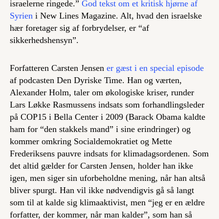
israelerne ringede.”
God tekst om et kritisk hjørne af
Syrien
i New Lines Magazine. Alt, hvad den israelske
hær foretager sig af forbrydelser, er “af
sikkerhedshensyn”.
Forfatteren Carsten Jensen
er gæst i en
special episode
af podcasten Den Dyriske Time. Han og værten,
Alexander Holm, taler om økologiske kriser, runder
Lars Løkke Rasmussens indsats som forhandlingsleder
på COP15 i Bella Center i 2009 (Barack Obama kaldte
ham for “den stakkels mand” i sine erindringer) og
kommer omkring Socialdemokratiet og Mette
Frederiksens pauvre indsats for klimadagsordenen. Som
det altid gælder for Carsten Jensen, holder han ikke
igen, men siger sin uforbeholdne mening, når han altså
bliver spurgt. Han vil ikke nødvendigvis gå så langt
som til at kalde sig klimaaktivist, men “jeg er en ældre
forfatter, der kommer, når man kalder”, som han så