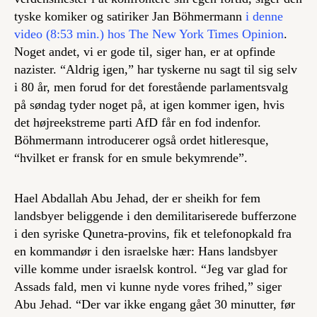
tyske komiker og satiriker Jan Böhmermann
i denne
video (8:53 min.) hos The New York Times Opinion
.
Noget andet, vi er gode til, siger han, er at opfinde
nazister. “Aldrig igen,” har tyskerne nu sagt til sig selv
i 80 år, men forud for det forestående parlamentsvalg
på søndag tyder noget på, at igen kommer igen, hvis
det højreekstreme parti AfD får en fod indenfor.
Böhmermann introducerer også ordet
hitleresque
,
“hvilket er fransk for en smule bekymrende”.
Hael Abdallah Abu Jehad, der er sheikh for fem
landsbyer beliggende i den demilitariserede bufferzone
i den syriske Qunetra-provins, fik et telefonopkald fra
en kommandør i den israelske hær: Hans landsbyer
ville komme under israelsk kontrol. “Jeg var glad for
Assads fald, men vi kunne nyde vores frihed,” siger
Abu Jehad. “Der var ikke engang gået 30 minutter, før