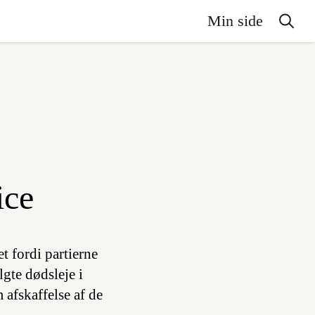
Min side
ice
t fordi partierne
gte dødsleje i
afskaffelse af de