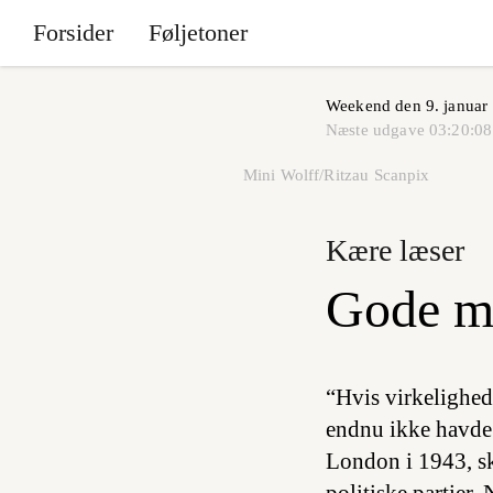
Forsider
Føljetoner
Weekend den 9. januar
Næste udgave
03:20:08
Mini Wolff/Ritzau Scanpix
Kære læser
Gode må
“Hvis virkelighede
endnu ikke havde 
London i 1943, sk