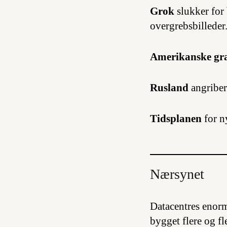
Grok
slukker for 
overgrebsbilleder
Amerikanske gr
Rusland
angriber
Tidsplanen
for n
Nærsynet
Datacentres enorme
bygget flere og f