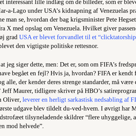
t interessant lille indlæg om de billeder, som er bleve
Mar-a-Lago under USA’s kidnapning af Venezuelas pr
e man se, hvordan der bag krigsminister Pete Hegset
 fra X med opslag om Venezuela. Hvilket giver passend
høj grad
USA er blevet forvandlet til et “clicktatorshi
blevet den vigtigste politiske rettesnor.
 at jeg siger dette, men: Det er, som om FIFA’s fredsp
ave begået en fejl? Hvis ja, hvordan? FIFA er kendt f
og alle, der kender deres strenge standarder, må være
 Jeff Maurer, tidligere skriver på HBO’s satireprogr
n Oliver
,
leverer en herligt sarkastisk nedsabling af F
første udgave blev tildelt du-ved-hvem. I øvrigt har
redstrofæet tilsyneladende skildrer “flere uhyggelige,
en mod helvede”.