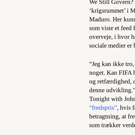
We Still Govern? e
‘krigsrummet’ i 
Maduro. Her kunn
som viste et feed
overveje, i hvor 
sociale medier er 
“Jeg kan ikke tro,
noget. Kan FIFA h
og retfærdighed, 
denne udvikling.”
Tonight with Joh
“fredspris”
, hvis 
betragtning, at f
som trækker verd