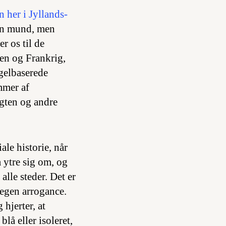
 her i Jyllands-
 min mund, men
r os til de
en og Frankrig,
gelbaserede
mmer af
agten og andre
ale historie, når
 ytre sig om, og
alle steder. Det er
 egen arrogance.
 hjerter, at
lå eller isoleret,