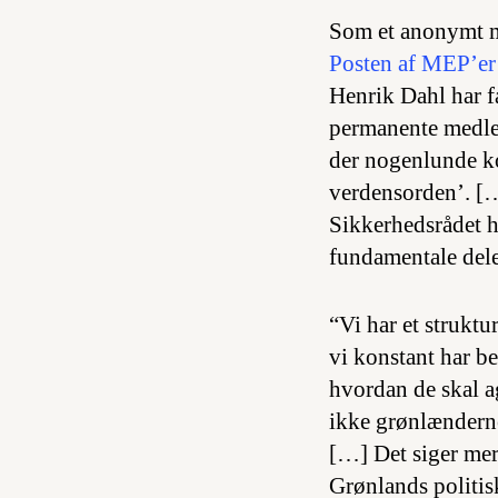
Som et anonymt m
Posten af MEP’er
Henrik Dahl har fa
permanente medlem
der nogenlunde ko
verdensorden’. […
Sikkerhedsrådet h
fundamentale dele
“Vi har et struktu
vi konstant har b
hvordan de skal ag
ikke grønlænderne
[…] Det siger mere
Grønlands politisk