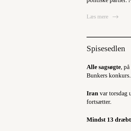
politiske partier.
Læs mere
Spisesedlen
Alle sagsøgte
, på
Bunkers konkurs.
Iran
var torsdag 
fortsætter.
Mindst 13 dræbt