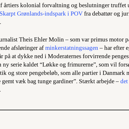
af årtiers kolonial forvaltning og beslutninger truffe
Skarpt Grønlands-indspark i POV
fra debattør og ju
.
urnalist Theis Ehler Molin – som var primus motor p
nde afsløringer af
minkerstatningssagen
– har efter 
 år på at dykke ned i Moderaternes forvirrende penge
n ny serie kaldet “Løkke og frimurerne”, som vil for
itik og store pengebeløb, som alle partier i Danmark 
e gemt væk bag tunge gardiner”. Stærkt arbejde –
det
.