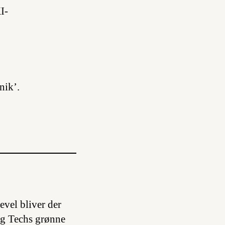
I-
nik’.
evel bliver der
Big Techs grønne