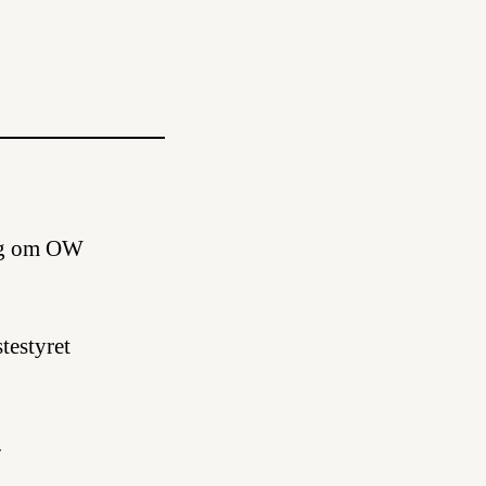
dsag om OW
testyret
.