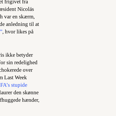
t frigivet fra
æsident Nicolás
h var en skærm,
e anledning til at
p”
, hvor likes på
ris ikke betyder
or sin redelighed
 chokerede over
am
Last Week
IFA’s stupide
 Maurer den skønne
 afhuggede hænder,