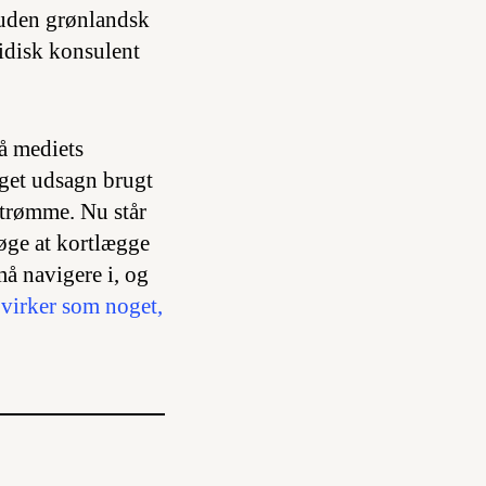
t uden grønlandsk
ridisk konsulent
å mediets
eget udsagn brugt
strømme. Nu står
søge at kortlægge
må navigere i, og
 virker som noget,