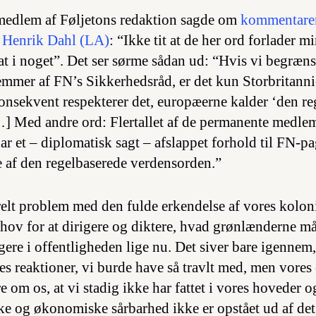
edlem af Føljetons redaktion sagde om
kommentaren
 Henrik Dahl (LA)
: “Ikke tit at de her ord forlader
t i noget”. Det ser sørme sådan ud: “Hvis vi begrænse
mer af FN’s Sikkerhedsråd, er det kun Storbritanni
nsekvent respekterer det, europæerne kalder ‘den re
] Med andre ord: Flertallet af de permanente medle
ar et – diplomatisk sagt – afslappet forhold til FN-p
 af den regelbaserede verdensorden.”
relt problem med den fulde erkendelse af vores koloni
ehov for at dirigere og diktere, hvad grønlænderne må
ere i offentligheden lige nu. Det siver bare igennem, 
s reaktioner, vi burde have så travlt med, men vores
 om os, at vi stadig ikke har fattet i vores hoveder og
e og økonomiske sårbarhed ikke er opstået ud af det b