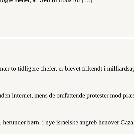
 Nogle mener, at Weil til trods for […]
 nær to tidligere chefer, er blevet frikendt i milliar
uden internet, mens de omfattende protester mod præs
, herunder børn, i nye israelske angreb henover Gaza