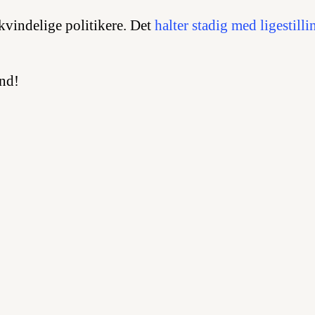
3 kvindelige politikere. Det
halter stadig med ligestill
nd!