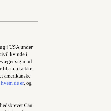
rug i USA under
civil kvinde i
bevæger sig mod
r bl.a. en række
det amerikanske
, hvem de er
, og
yhedsbrevet Can