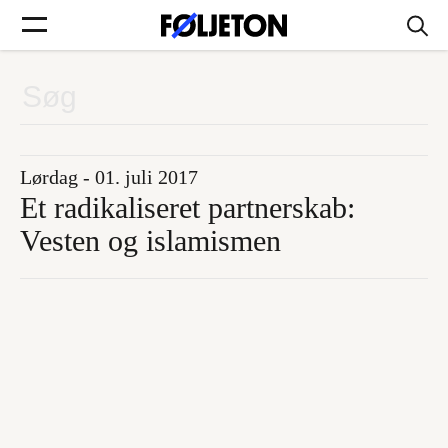
Forsider
Føljetoner
Lørdag - 01. juli 2017
Et radikaliseret partnerskab:
Vesten og islamismen
Søg
Min side
Log ind