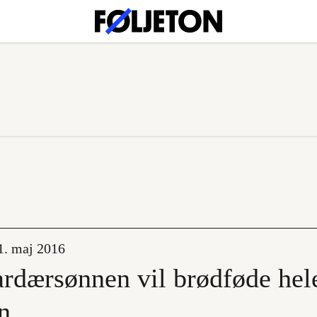
1. maj 2016
ardærsønnen vil brødføde hel
n