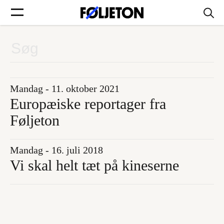
Forsider
Føljetoner
Mandag - 11. oktober 2021
Europæiske reportager fra
Føljeton
Søg
Mandag - 16. juli 2018
Vi skal helt tæt på kineserne
Min side
Log ind