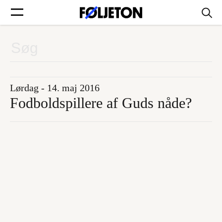
Forsider
Føljetoner
Lørdag - 14. maj 2016
Fodboldspillere af Guds nåde?
Søg
Min side
Log ind