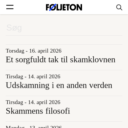
Forsider
Føljetoner
Torsdag - 16. april 2026
Et sorgfuldt tak til skamklovnen
Tirsdag - 14. april 2026
Søg
Udskamning i en anden verden
Min side
Tirsdag - 14. april 2026
Skammens filosofi
Log ind
Mandag - 13. april 2026