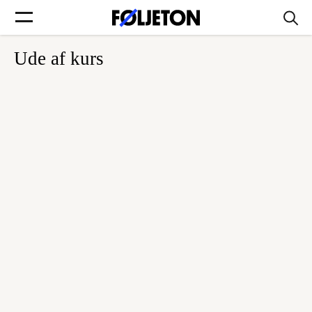
Ude af kurs
Forsider
Føljetoner
Søg
Min side
Log ind