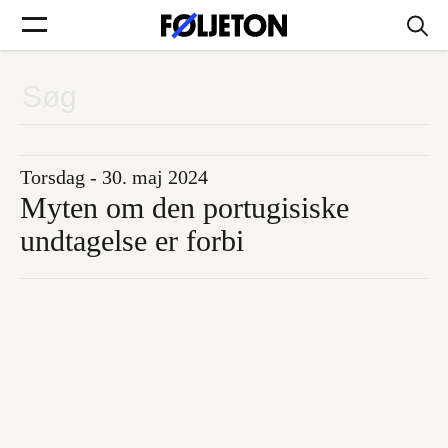
Forsider
Føljetoner
Torsdag - 30. maj 2024
Myten om den portugisiske
undtagelse er forbi
Søg
Min side
Log ind