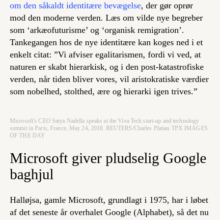
om den såkaldt identitære bevægelse
, der gør oprør
mod den moderne verden. Læs om vilde nye begreber
som ‘arkæofuturisme’ og ‘organisk remigration’.
Tankegangen hos de nye identitære kan koges ned i et
enkelt citat: ”Vi afviser egalitarismen, fordi vi ved, at
naturen er skabt hierarkisk, og i den post-katastrofiske
verden, når tiden bliver vores, vil aristokratiske værdier
som nobelhed, stolthed, ære og hierarki igen trives.”
Microsoft's CEO Satya Nadella speaks at the Viva Tech start-up and technology
summit in Paris, France, May 24, 2018. REUTERS/Charles Platiau TPX IMAGES
OF THE DAY
Microsoft giver pludselig Google
baghjul
Halløjsa, gamle Microsoft, grundlagt i 1975, har i løbet
af det seneste år overhalet Google (Alphabet), så det nu