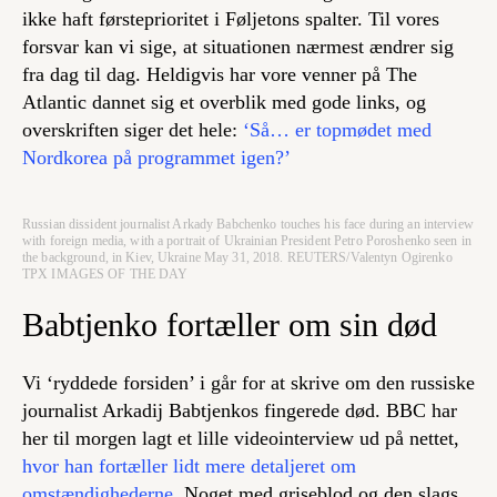
ikke haft førsteprioritet i Føljetons spalter. Til vores
forsvar kan vi sige, at situationen nærmest ændrer sig
fra dag til dag. Heldigvis har vore venner på The
Atlantic dannet sig et overblik med gode links, og
overskriften siger det hele:
‘Så… er topmødet med
Nordkorea på programmet igen?’
Russian dissident journalist Arkady Babchenko touches his face during an interview
with foreign media, with a portrait of Ukrainian President Petro Poroshenko seen in
the background, in Kiev, Ukraine May 31, 2018. REUTERS/Valentyn Ogirenko
TPX IMAGES OF THE DAY
Babtjenko fortæller om sin død
Vi ‘ryddede forsiden’ i går for at skrive om den russiske
journalist Arkadij Babtjenkos fingerede død. BBC har
her til morgen lagt et lille videointerview ud på nettet,
hvor han fortæller lidt mere detaljeret om
omstændighederne
. Noget med griseblod og den slags.