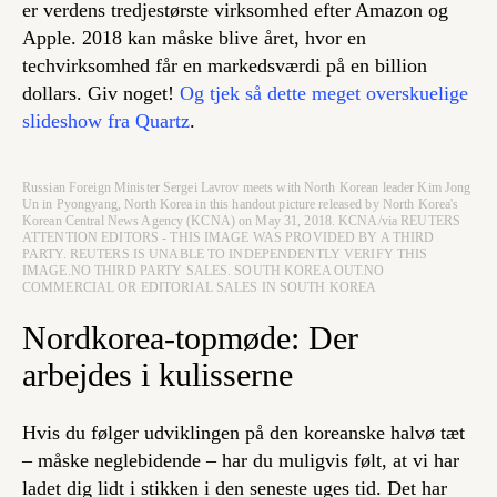
er verdens tredjestørste virksomhed efter Amazon og
Apple. 2018 kan
måske
blive året, hvor en
techvirksomhed får en markedsværdi på en billion
dollars. Giv noget!
Og tjek så dette meget overskuelige
slideshow fra Quartz
.
Russian Foreign Minister Sergei Lavrov meets with North Korean leader Kim Jong
Un in Pyongyang, North Korea in this handout picture released by North Korea's
Korean Central News Agency (KCNA) on May 31, 2018. KCNA/via REUTERS
ATTENTION EDITORS - THIS IMAGE WAS PROVIDED BY A THIRD
PARTY. REUTERS IS UNABLE TO INDEPENDENTLY VERIFY THIS
IMAGE.NO THIRD PARTY SALES. SOUTH KOREA OUT.NO
COMMERCIAL OR EDITORIAL SALES IN SOUTH KOREA
Nordkorea-topmøde: Der
arbejdes i kulisserne
Hvis du følger udviklingen på den koreanske halvø tæt
– måske neglebidende – har du muligvis følt, at vi har
ladet dig lidt i stikken i den seneste uges tid. Det har