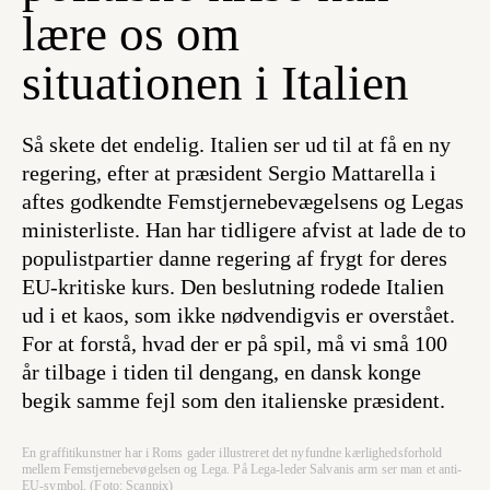
lære os om
situationen i Italien
Så skete det endelig. Italien ser ud til at få en ny
regering, efter at præsident Sergio Mattarella i
aftes godkendte Femstjernebevægelsens og Legas
ministerliste. Han har tidligere afvist at lade de to
populistpartier danne regering af frygt for deres
EU-kritiske kurs. Den beslutning rodede Italien
ud i et kaos, som ikke nødvendigvis er overstået.
For at forstå, hvad der er på spil, må vi små 100
år tilbage i tiden til dengang, en dansk konge
begik samme fejl som den italienske præsident.
En graffitikunstner har i Roms gader illustreret det nyfundne kærlighedsforhold
mellem Femstjernebevøgelsen og Lega. På Lega-leder Salvanis arm ser man et anti-
EU-symbol. (Foto: Scanpix)