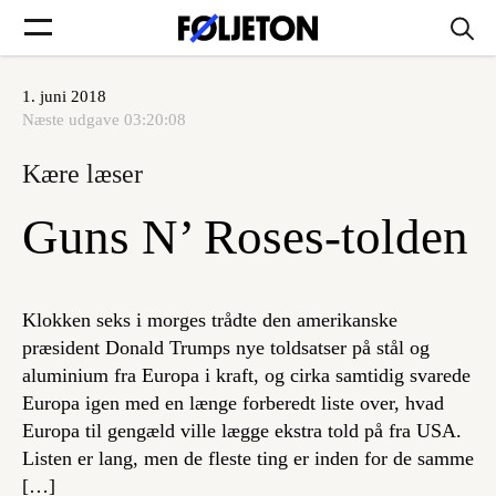
1. juni 2018
Forsider
Næste udgave
03:20:08
Kære læser
Føljetoner
Guns N’ Roses-tolden
Søg
Klokken seks i morges trådte den amerikanske
præsident Donald Trumps nye toldsatser på stål og
aluminium fra Europa i kraft, og cirka samtidig svarede
Min side
Europa igen med en længe forberedt liste over, hvad
Europa til gengæld ville lægge ekstra told på fra USA.
Log ind
Listen er lang, men de fleste ting er inden for de samme
[…]