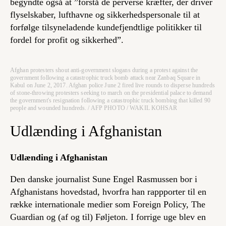
begyndte også at ”forstå de perverse kræfter, der driver
flyselskaber, lufthavne og sikkerhedspersonale til at
forfølge tilsyneladende kundefjendtlige politikker til
fordel for profit og sikkerhed”.
Afghan protesters shout anti-government slogans during a protest against the
government following a catastrophic truck bomb attack near Zanbaq Square in
Kabul on June 2, 2017. Afghan police June 2 fired live rounds to disperse hundreds
of stone-throwing protesters seeking to march on the presidential palace to demand
the government's resignation following a catastrophic truck bombing that killed 90
people and wounded hundreds. / AFP PHOTO / WAKIL KOHSAR
Udlænding i Afghanistan
Udlænding i Afghanistan
Den danske journalist Sune Engel Rasmussen bor i
Afghanistans hovedstad, hvorfra han rappporter til en
række internationale medier som Foreign Policy, The
Guardian og (af og til) Føljeton. I forrige uge blev en