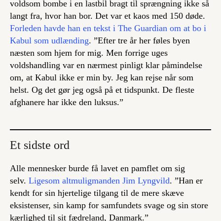
voldsom bombe i en lastbil bragt til sprængning ikke så
langt fra, hvor han bor. Det var et kaos med 150 døde.
Forleden havde han en tekst i The Guardian om at bo i
Kabul som udlænding
. ”Efter tre år her føles byen
næsten som hjem for mig. Men forrige uges
voldshandling var en nærmest pinligt klar påmindelse
om, at Kabul ikke er min by. Jeg kan rejse når som
helst. Og det gør jeg også på et tidspunkt. De fleste
afghanere har ikke den luksus.”
Et sidste ord
Alle mennesker burde få lavet en pamflet om sig
selv.
Ligesom altmuligmanden Jim Lyngvild
. ”Han er
kendt for sin hjertelige tilgang til de mere skæve
eksistenser, sin kamp for samfundets svage og sin store
kærlighed til sit fædreland, Danmark.”