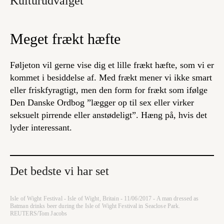
Kulturudvalget
Meget frækt hæfte
Føljeton vil gerne vise dig et lille frækt hæfte, som vi er
kommet i besiddelse af. Med frækt mener vi ikke smart
eller friskfyragtigt, men den form for frækt som ifølge
Den Danske Ordbog ”lægger op til sex eller virker
seksuelt pirrende eller anstødeligt”. Hæng på, hvis det
lyder interessant.
Det bedste vi har set
Isle of Wight Festival - Isle of Wight, Britain - 11/06/2017 - A man dressed as
Batman drinks beer during the Isle of Wight Festival in Seaclose Park.
REUTERS/Tom Jacobs