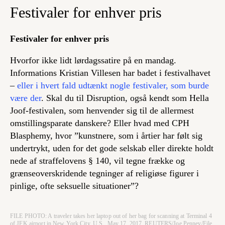
Festivaler for enhver pris
Festivaler for enhver pris
Hvorfor ikke lidt lørdagssatire på en mandag.
Informations Kristian Villesen har badet i festivalhavet
–
eller i hvert fald udtænkt nogle festivaler, som
burde
være der
. Skal du til Disruption, også kendt som Hella
Joof-festivalen, som henvender sig til de allermest
omstillingsparate danskere? Eller hvad med CPH
Blasphemy, hvor ”kunstnere, som i årtier har følt sig
undertrykt, uden for det gode selskab eller direkte holdt
nede af straffelovens § 140, vil tegne frække og
grænseoverskridende tegninger af religiøse figurer i
pinlige, ofte seksuelle situationer”?
FILE PHOTO: A traveler takes her laptop out of her bag for scanning at Terminal 4
of JFK airport in New York City, U.S., May 17, 2017. REUTERS/Joe Penney/File