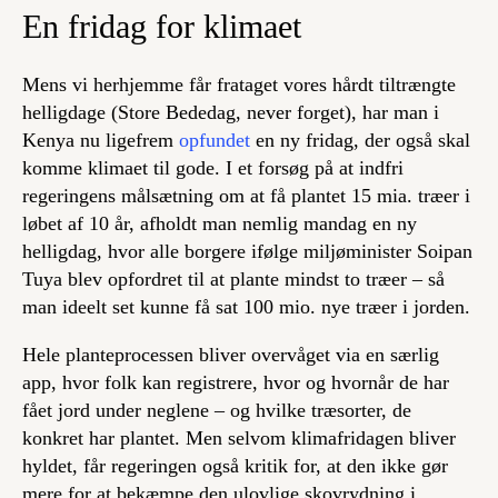
En fridag for klimaet
Mens vi herhjemme får frataget vores hårdt tiltrængte
helligdage (Store Bededag,
never forget
), har man i
Kenya nu ligefrem
opfundet
en ny fridag, der også skal
komme klimaet til gode. I et forsøg på at indfri
regeringens målsætning om at få plantet 15 mia. træer i
løbet af 10 år, afholdt man nemlig mandag en ny
helligdag, hvor alle borgere ifølge miljøminister Soipan
Tuya blev opfordret til at plante mindst to træer – så
man ideelt set kunne få sat 100 mio. nye træer i jorden.
Hele planteprocessen bliver overvåget via en særlig
app, hvor folk kan registrere, hvor og hvornår de har
fået jord under neglene – og hvilke træsorter, de
konkret har plantet. Men selvom klimafridagen bliver
hyldet, får regeringen også kritik for, at den ikke gør
mere for at bekæmpe den ulovlige skovrydning i