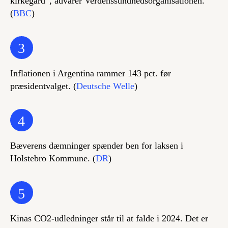
kirkegård”, advarer Verdenssundhedsorganisationen.
(
BBC
)
3
Inflationen i Argentina rammer 143 pct. før
præsidentvalget. (
Deutsche Welle
)
4
Bæverens dæmninger spænder ben for laksen i
Holstebro Kommune. (
DR
)
5
Kinas CO2-udledninger står til at falde i 2024. Det er