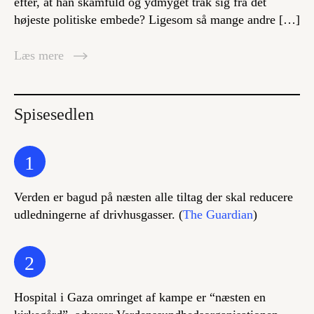
efter, at han skamfuld og ydmyget trak sig fra det
højeste politiske embede? Ligesom så mange andre […]
Læs mere
Spisesedlen
1
Verden er bagud på næsten alle tiltag der skal reducere
udledningerne af drivhusgasser. (
The Guardian
)
2
Hospital i Gaza omringet af kampe er “næsten en