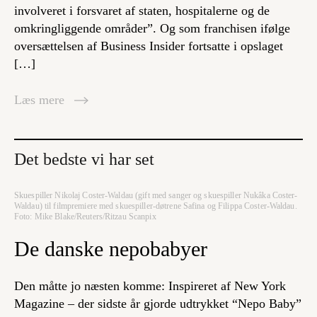
involveret i forsvaret af staten, hospitalerne og de
omkringliggende områder”. Og som franchisen ifølge
oversættelsen af Business Insider fortsatte i opslaget
[…]
Læs mere
Det bedste vi har set
Skuespiller Nikolaj Coster-Waldau (gift med sanger og skuespiller Nukâka Coster-
Waldau) til filmpremiere med skuespiller-døtrene Safina og Filippa Coster-Waldau.
Foto: Mike Blake/Reuters/Ritzau Scanpix
De danske nepobabyer
Den måtte jo næsten komme: Inspireret af New York
Magazine – der sidste år gjorde udtrykket “Nepo Baby”