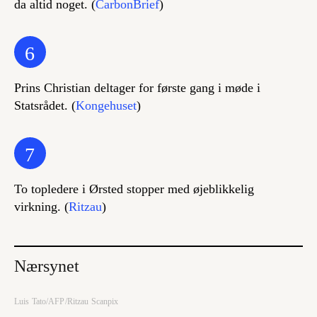
da altid noget. (
CarbonBrief
)
6
Prins Christian deltager for første gang i møde i
Statsrådet. (
Kongehuset
)
7
To topledere i Ørsted stopper med øjeblikkelig
virkning. (
Ritzau
)
Nærsynet
Luis Tato/AFP/Ritzau Scanpix