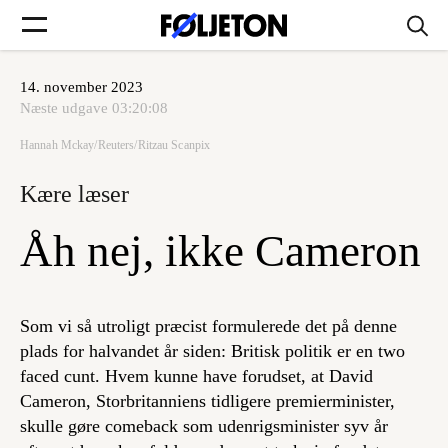
14. november 2023
Forsider
Næste udgave
03:20:08
Hannah Mckay/Reuters/Ritzau Scanpix
Føljetoner
Kære læser
Åh nej, ikke Cameron
Søg
Som vi så utroligt præcist formulerede det på denne
Min side
plads for halvandet år siden: Britisk politik er en two
faced cunt. Hvem kunne have forudset, at David
Cameron, Storbritanniens tidligere premierminister,
Log ind
skulle gøre comeback som udenrigsminister syv år