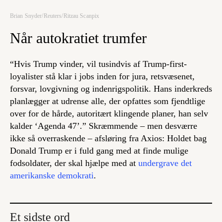
Brian Snyder/Reuters/Ritzau Scanpix
Når autokratiet trumfer
“Hvis Trump vinder, vil tusindvis af
Trump-first
-
loyalister stå klar i jobs inden for jura, retsvæsenet,
forsvar, lovgivning og indenrigspolitik. Hans inderkreds
planlægger at udrense alle, der opfattes som fjendtlige
over for de hårde, autoritært klingende planer, han selv
kalder ‘Agenda 47’.” Skræmmende – men desværre
ikke så overraskende – afsløring fra Axios: Holdet bag
Donald Trump er i fuld gang med at finde mulige
fodsoldater, der skal hjælpe med at
undergrave det
amerikanske demokrati
.
Et sidste ord