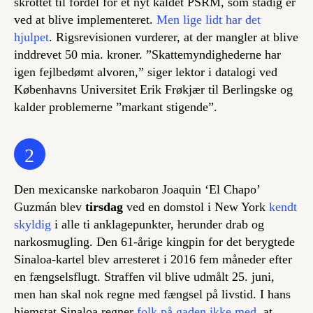
skrottet til fordel for et nyt kaldet PSRM, som stadig er
ved at blive implementeret.
Men lige lidt har det
hjulpet
. Rigsrevisionen vurderer, at der mangler at blive
inddrevet 50 mia. kroner. ”Skattemyndighederne har
igen fejlbedømt alvoren,” siger lektor i datalogi ved
Københavns Universitet Erik Frøkjær til Berlingske og
kalder problemerne ”markant stigende”.
2
Den mexicanske narkobaron Joaquin ‘El Chapo’
Guzmán blev
tirsdag
ved en domstol i New York
kendt
skyldig
i alle ti anklagepunkter, herunder drab og
narkosmugling. Den 61-årige
kingpin
for det berygtede
Sinaloa-kartel blev arresteret i 2016 fem måneder efter
en fængselsflugt. Straffen vil blive udmålt 25. juni,
men han skal nok regne med fængsel på livstid. I hans
hjemstat Sinaloa regner
folk på gaden ikke med
, at