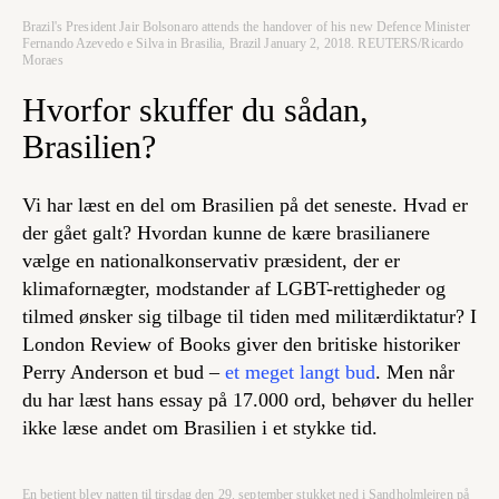
Brazil's President Jair Bolsonaro attends the handover of his new Defence Minister
Fernando Azevedo e Silva in Brasilia, Brazil January 2, 2018. REUTERS/Ricardo
Moraes
Hvorfor skuffer du sådan,
Brasilien?
Vi har læst en del om Brasilien på det seneste. Hvad er
der gået galt? Hvordan kunne de kære brasilianere
vælge en nationalkonservativ præsident, der er
klimafornægter, modstander af LGBT-rettigheder og
tilmed ønsker sig tilbage til tiden med militærdiktatur? I
London Review of Books giver den britiske historiker
Perry Anderson et bud –
et meget langt bud
. Men når
du har læst hans essay på 17.000 ord, behøver du heller
ikke læse andet om Brasilien i et stykke tid.
En betjent blev natten til tirsdag den 29. september stukket ned i Sandholmlejren på