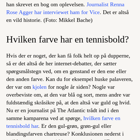
han skrevet en bog om oplevelsen.
Journalist Renna
Rose Agger har interviewet ham for Vice
. Det er altså
en vild historie. (Foto: Mikkel Bache)
Hvilken farve har en tennisbold?
Hvis der er noget, der kan få folk helt op på dupperne,
så er det altså de her internet-debatter, der sætter
spørgsmålstegn ved, om en genstand er den ene eller
den anden farve. Kan du for eksempel huske palaveren,
der var om
kjolen
for nogle år siden? Nogle var
overbeviste om, at den var blå og sort, mens andre var
fuldstændig skråsikre på, at den altså var guld og hvid.
Nu er en journalist på The Atlantic trådt ind i den
samme kamparena ved at spørge,
hvilken farve en
tennisbold har
. Er den gul-grøn, grøn-gul eller
blandingsfarven chartreuse? Konklusionen nederst i