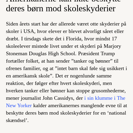
deres børn mod skoleskyderier
Siden årets start har der allerede været otte skyderier på
skoler i USA, hvor elever er blevet alvorligt såret eller
dræbt. I tirsdags skete det i Florida, hvor mindst 17
skoleelever mistede livet under et skyderi på Marjory
Stoneman Douglas High School. Præsident Trump
fortæller folket, at han sender ”tanker og bønner” til
ofrenes familier, og at ”intet barn skal føle sig usikkert i
en amerikansk skole”. Det er nogenlunde samme
reaktion, der følger efter hvert skoleskyderi, men
hverken tanker eller bønner kan stoppe grusomhederne,
mener journalist John Cassidys, der
i sin klumme i The
New Yorker
kalder amerikanernes manglende evne til at
beskytte deres børn mod skoleskyderier for en ‘national
skændsel’.