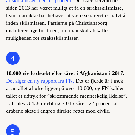
af skilsmisser med 11 procent
. Det sker, selvom det
siden 2013 har været muligt at få en straksskilsmisse,
hvor man ikke har behøver at være separeret et halvt år
inden skilsmissen. Partierne på Christiansborg
diskuterer lige for tiden, om man skal afskaffe
muligheden for straksskilsmisser.
4
10.000 civile dræbt eller såret i Afghanistan i 2017.
Det siger en ny rapport fra FN.
Det er fjerde år i træk,
at antallet af ofre ligger på over 10.000, og FN kalder
tallet et udtryk for ”skræmmende menneskelig lidelse”.
I alt blev 3.438 dræbt og 7.015 såret. 27 procent af
drabene skete i angreb direkte rettet mod civile.
5