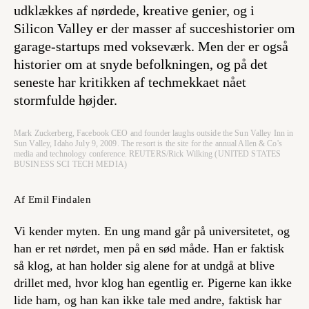
udklækkes af nørdede, kreative genier, og i
Silicon Valley er der masser af succeshistorier om
garage-startups med vokseværk. Men der er også
historier om at snyde befolkningen, og på det
seneste har kritikken af techmekkaet nået
stormfulde højder.
Mark Zuckerberg, Facebook CEO and founder laughs outside the Sun Valley Inn in
Sun Valley, Idaho July 9, 2009. The resort is the site for the annual Allen & Co's
media and technology conference. REUTERS/Rick Wilking (UNITED STATES
BUSINESS SCI TECH MEDIA)
Af Emil Findalen
Vi kender myten. En ung mand går på universitetet, og
han er ret nørdet, men på en sød måde. Han er faktisk
så klog, at han holder sig alene for at undgå at blive
drillet med, hvor klog han egentlig er. Pigerne kan ikke
lide ham, og han kan ikke tale med andre, faktisk har