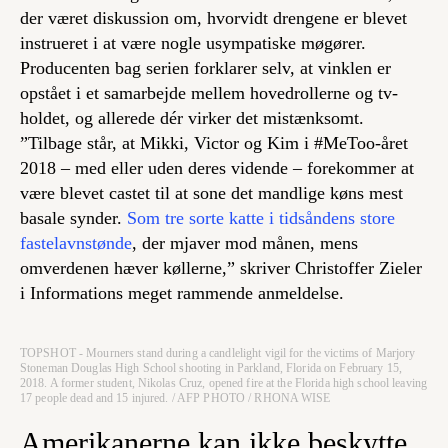
der været diskussion om, hvorvidt drengene er blevet
instrueret i at være nogle usympatiske møgører.
Producenten bag serien forklarer selv, at vinklen er
opstået i et samarbejde mellem hovedrollerne og tv-
holdet, og allerede dér virker det mistænksomt.
”Tilbage står, at Mikki, Victor og Kim i #MeToo-året
2018 – med eller uden deres vidende – forekommer at
være blevet castet til at sone det mandlige køns mest
basale synder.
Som tre sorte katte i tidsåndens store
fastelavnstønde
, der mjaver mod månen, mens
omverdenen hæver køllerne,” skriver Christoffer Zieler
i Informations meget rammende anmeldelse.
TOPSHOT - Mourners stand during a candlelight vigil for the victims of Marjory
Stoneman Douglas High School shooting in Parkland, Florida on February 15,
2018. A former student, Nikolas Cruz, opened fire at the Florida high school leaving
17 people dead and 15 injured. / AFP PHOTO / RHONA WISE
Amerikanerne kan ikke beskytte