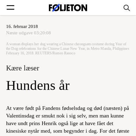
16. februar 2018
Forsider
Næste udgave
03:20:08
A woman displays her dog wearing a Chinese cheongsam costume during Year of
Føljetoner
the Dog celebrations for the Chinese Lunar New Year, in Metro Manila, Philippines
February 16, 2018. REUTERS/Romeo Ranoco
Kære læser
Hundens år
Søg
Min side
At være født på Fandens fødselsdag og død (næsten) på
Valentinsdag er smukt nok i sig selv, men man kunne
Log ind
have undt prins Henrik også lige at have fået det
kinesiske nytår med, som begynder i dag. For det første