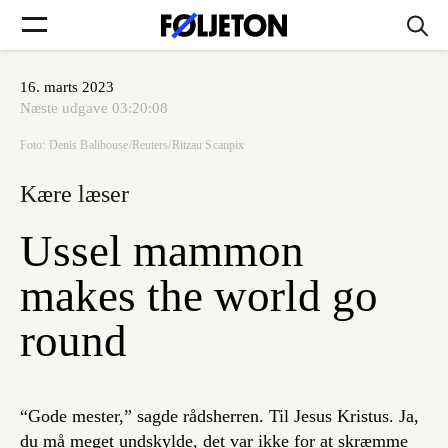
16. marts 2023
Forsider
Næste udgave
03:20:08
Foto: Denis Balibouse/Reuters/Ritzau Scanpix
Føljetoner
Kære læser
Ussel mammon
Søg
makes the world go
round
Min side
Log ind
“Gode mester,” sagde rådsherren. Til Jesus Kristus. Ja,
du må meget undskylde, det var ikke for at skræmme