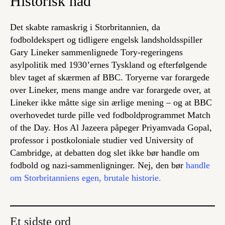
Historisk had
Det skabte ramaskrig i Storbritannien, da
fodboldekspert og tidligere engelsk landsholdsspiller
Gary Lineker sammenlignede Tory-regeringens
asylpolitik med 1930’ernes Tyskland og efterfølgende
blev taget af skærmen af BBC. Toryerne var forargede
over Lineker, mens mange andre var forargede over, at
Lineker ikke måtte sige sin ærlige mening – og at BBC
overhovedet turde pille ved fodboldprogrammet Match
of the Day. Hos Al Jazeera påpeger Priyamvada Gopal,
professor i postkoloniale studier ved University of
Cambridge, at debatten dog slet ikke bør handle om
fodbold og nazi-sammenligninger. Nej, den bør
handle
om Storbritanniens egen, brutale historie.
Et sidste ord