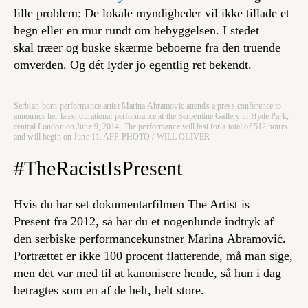
lille problem: De lokale myndigheder vil ikke tillade et
hegn eller en mur rundt om bebyggelsen. I stedet
skal træer og buske skærme beboerne fra den truende
omverden. Og dét lyder jo egentlig ret bekendt.
Serbian-born performance artist Marina Abramovic attends a press conference to
announce her latest durational performance at the Serpentine Gallery in Hyde Park,
central London on June 9, 2014. The performance will last for a total of 512 hours
and will begin on June 11. AFP PHOTO / WILL OLIVER
#TheRacistIsPresent
Hvis du har set dokumentarfilmen
The Artist is
Present
fra 2012, så har du et nogenlunde indtryk af
den serbiske performancekunstner Marina Abramović.
Portrættet er ikke 100 procent flatterende, må man sige,
men det var med til at kanonisere hende, så hun i dag
betragtes som en af de helt, helt store.