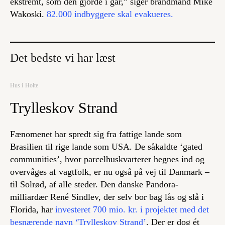
ekstremt, som den gjorde i går,” siger brandmand Mike
Wakoski.
82.000 indbyggere skal evakueres.
Det bedste vi har læst
Hus i Holte
Trylleskov Strand
Fænomenet har spredt sig fra fattige lande som
Brasilien til rige lande som USA. De såkaldte ‘gated
communities’, hvor parcelhuskvarterer hegnes ind og
overvåges af vagtfolk, er nu også på vej til Danmark –
til Solrød, af alle steder. Den danske Pandora-
milliardær René Sindlev, der selv bor bag lås og slå i
Florida, har
investeret 700 mio. kr. i projektet med det
besnærende navn ‘Trylleskov Strand’
. Der er dog ét