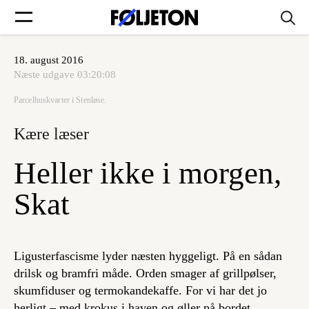
18. august 2016
Forsider
Næste udgave
03:20:08
Parcelhuskvarter i Stenløse.
Føljetoner
Kære læser
Heller ikke i morgen,
Søg
Skat
Min side
Ligusterfascisme lyder næsten hyggeligt. På en sådan
drilsk og bramfri måde. Orden smager af grillpølser,
Log ind
skumfiduser og termokandekaffe. For vi har det jo
herligt – med krokus i haven og øller på bordet.