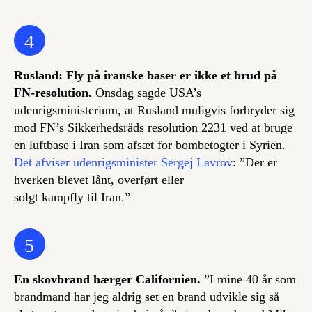
4
Rusland: Fly på iranske baser er ikke et brud på
FN-resolution.
Onsdag sagde USA’s
udenrigsministerium, at Rusland muligvis forbryder sig
mod FN’s Sikkerhedsråds resolution 2231 ved at bruge
en luftbase i Iran som afsæt for bombetogter i Syrien.
Det afviser udenrigsminister Sergej Lavrov
: ”Der er
hverken blevet lånt, overført eller
solgt kampfly til Iran.”
5
En skovbrand hærger Californien.
”I mine 40 år som
brandmand har jeg aldrig set en brand udvikle sig så