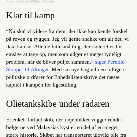
Asger Ladefoged/Ritzau Scanpix
Klar til kamp
“Nu skal vi videre fra dem, der ikke kan kende forskel
på røven og ryggen. Jeg vil gerne snakke om alt det, vi
ikke kan se. Alle de bittesmå ting, der isoleret er for
emsige at tage op, men som udgør et meget tydeligt
problem, når de bliver puljet sammen,”
siger Pernille
Skipper til Altinget
. Med sin nye bog vil den tidligere
politiske ordfører for Enhedslisten skrive det næste
kapitel i kampen for ligestilling.
Olietankskibe under radaren
Et enkelt forladt skib, der i øjeblikket vugger rundt i
bølgerne ved Malaysias kyst er en del af en meget
større historie. Skibet har transporteret ulovlig olie fra