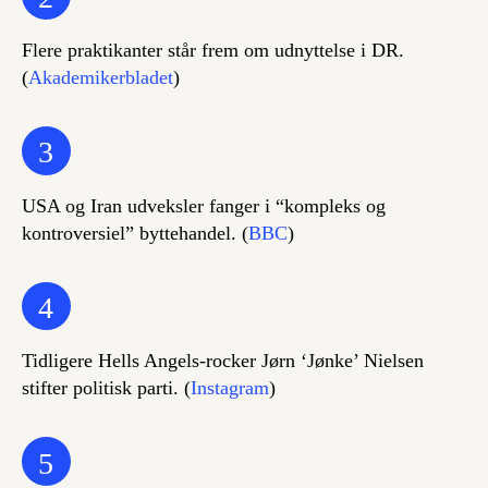
Flere praktikanter står frem om udnyttelse i DR.
(
Akademikerbladet
)
3
USA og Iran udveksler fanger i “kompleks og
kontroversiel” byttehandel. (
BBC
)
4
Tidligere Hells Angels-rocker Jørn ‘Jønke’ Nielsen
stifter politisk parti. (
Instagram
)
5