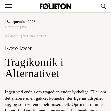
18. september 2023
Forsider
Næste udgave
03:20:08
Ida Marie Odgaard/Ritzau Scanpix
Føljetoner
Kære læser
Tragikomik i
Søg
Alternativet
Min side
Ingen ved endnu om tragedien ender lykkeligt. Eller om
det snarere er en gakket komedie, der lige nu udspiller
Log ind
sig, og som vil ende helt miserabelt. Optrinnet rummer
i hvert fald en skærende undertone af galgenhumor.