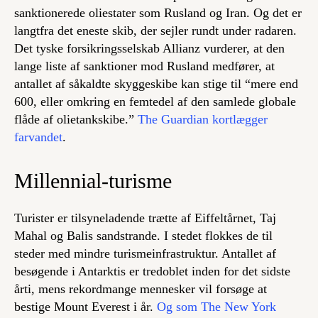
sanktionerede oliestater som Rusland og Iran. Og det er
langtfra det eneste skib, der sejler rundt under radaren.
Det tyske forsikringsselskab Allianz vurderer, at den
lange liste af sanktioner mod Rusland medfører, at
antallet af såkaldte skyggeskibe kan stige til “mere end
600, eller omkring en femtedel af den samlede globale
flåde af olietankskibe.”
The Guardian kortlægger
farvandet
.
Millennial-turisme
Turister er tilsyneladende trætte af Eiffeltårnet, Taj
Mahal og Balis sandstrande. I stedet flokkes de til
steder med mindre turismeinfrastruktur. Antallet af
besøgende i Antarktis er tredoblet inden for det sidste
årti, mens rekordmange mennesker vil forsøge at
bestige Mount Everest i år.
Og som The New York