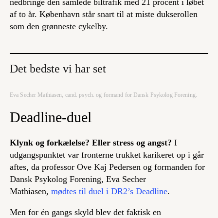
nedbringe den samlede biltrafik med 21 procent i løbet
af to år. København står snart til at miste dukserollen
som den grønneste cykelby.
Det bedste vi har set
Eva Secher Mathiasen, cand. psych. og formand for Dansk Psykolog Forening.
Deadline-duel
Klynk og forkælelse? Eller stress og angst?
I
udgangspunktet var fronterne trukket karikeret op i går
aftes, da professor Ove Kaj Pedersen og formanden for
Dansk Psykolog Forening, Eva Secher
Mathiasen,
mødtes til duel i DR2’s Deadline
.
Men for én gangs skyld blev det faktisk en