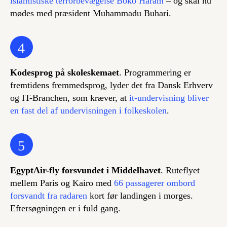
islamistiske terrorbevægelse Boko Haram
– og skal nu
mødes med præsident Muhammadu Buhari.
4
Kodesprog på skoleskemaet
. Programmering er
fremtidens fremmedsprog, lyder det fra Dansk Erhverv
og IT-Branchen, som kræver, at
it-undervisning bliver
en fast del af undervisningen i folkeskolen
.
5
EgyptAir-fly forsvundet i Middelhavet
. Ruteflyet
mellem Paris og Kairo med
66 passagerer ombord
forsvandt fra radaren
kort før landingen i morges.
Eftersøgningen er i fuld gang.