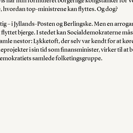
vis har hun formuleret borgerlige kongstanker for V
, hvordan top-ministrene kan flyttes. Og dog?
gtig – i Jyllands-Posten og Berlingske. Men en arrog
 flyttet bjerge. I stedet kan Socialdemokraterne må
gamle nestor: Lykketoft, der selv var kendt for at kør
projekter i sin tid som finansminister, virker til at 
demokratiets samlede folketingsgruppe.