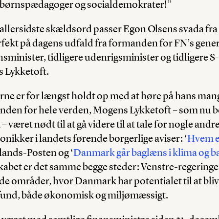
børnspædagoger og socialdemokrater!”
et allersidste skældsord passer Egon Olsens svada fra
erfekt på dagens udfald fra formanden for FN’s gene
nsminister, tidligere udenrigsminister og tidligere S-
 Lykketoft.
ne er for længst holdt op med at høre på hans man
nden for hele verden, Mogens Lykketoft – som nu 
 været nødt til at gå videre til at tale for nogle andr
onikker i landets førende borgerlige aviser: ‘
Hvem e
yllands-Posten og ‘
Danmark går baglæns i klima og 
abet er det samme begge steder: Venstre-regeringen 
e områder, hvor Danmark har potentialet til at bliv
fund, både økonomisk og miljømæssigt.