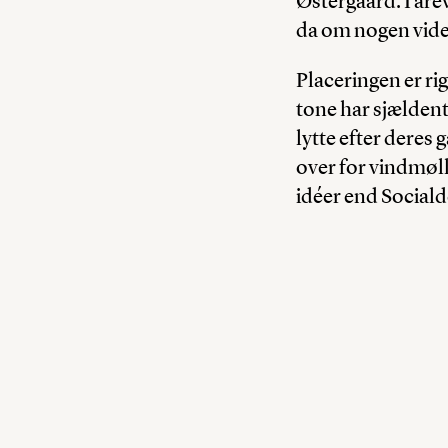
Østergaard. I åre
da om nogen vide
Placeringen er ri
tone har sjældent
lytte efter deres 
over for vindmølle
idéer end Social