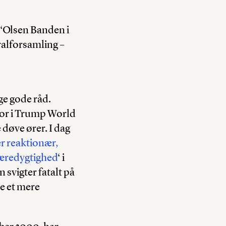
 ‘Olsen Banden i
ralforsamling –
ge gode råd.
bor i Trump World
e døve ører. I dag
r reaktionær,
bæredygtighed
‘ i
svigter fatalt på
e et mere