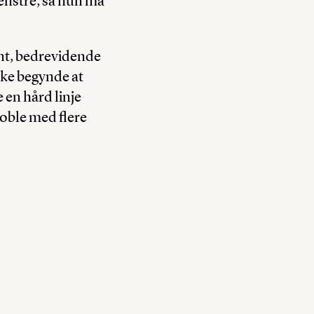
enstre, så hun må
ant, bedrevidende
ske begynde at
e en hård linje
boble med flere