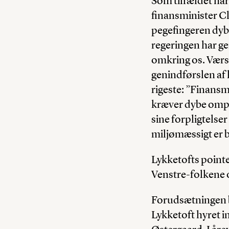
Som tilfældet ha
finansminister Cl
pegefingeren dybt
regeringen har g
omkring os. Værs
genindførslen af k
rigeste: ”Finansmi
kræver dybe ompri
sine forpligtelse
miljømæssigt er 
Lykketofts point
Venstre-folkene o
Forudsætningen b
Lykketoft hyret 