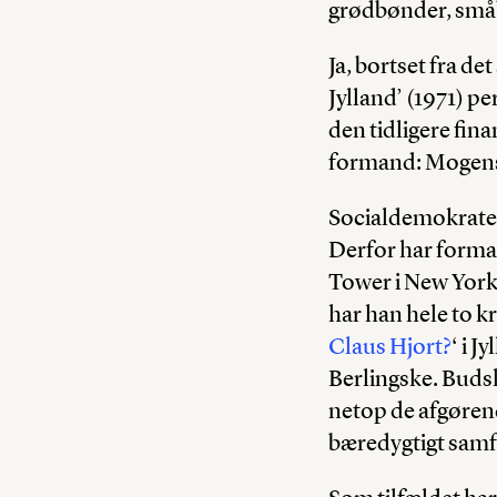
grødbønder, små
Ja, bortset fra d
Jylland’ (1971) p
den tidligere fina
formand: Mogens
Socialdemokrater
Derfor har forma
Tower i New York –
har han hele to kr
Claus Hjort?
‘ i J
Berlingske. Budsk
netop de afgørend
bæredygtigt sam