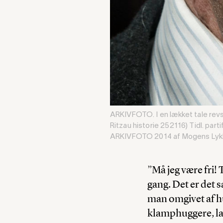
ARKIVFOTO. I en lækket tale rev
Ritzau historie 252116) Tidl. parti
ARKIVFOTO 2014 af Mogens Lykket
”Må jeg være fri! T
gang. Det er det 
man omgivet af h
klamphuggere, lat