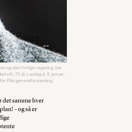
n og den forrige regering. (se
toft, 70 år. Lørdag d. 9. januar...
for FNs generalforsamling
t er det samme hver
lan! – og så er
dige
otente