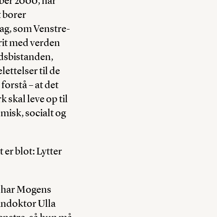
ber 2000, har
t borer
tag, som Venstre-
rit med verden
ndsbistanden,
ettelser til de
forstå – at det
skal leve op til
misk, socialt og
er blot: Lytter
r har Mogens
indoktor Ulla