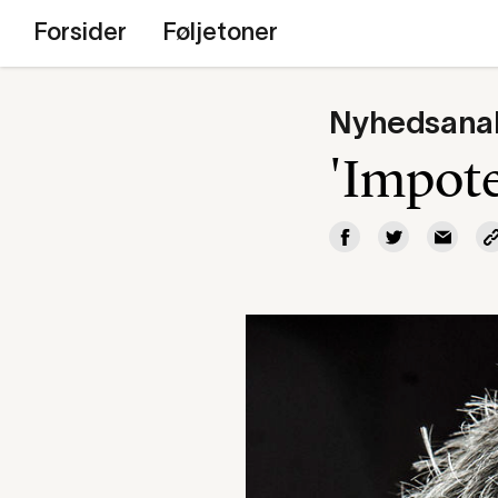
Forsider
Føljetoner
Nyhedsana
'Impot