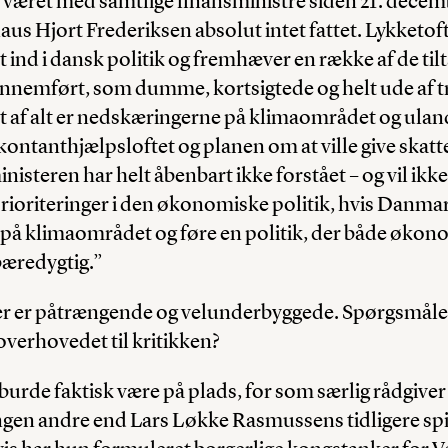
r været med samtlige finansministre siden 21. decem
aus Hjort Frederiksen absolut intet fattet. Lykketof
 ind i dansk politik og fremhæver en række af de til
ennemført, som dumme, kortsigtede og helt ude af t
t af alt er nedskæringerne på klimaområdet og ula
ontanthjælpsloftet og planen om at ville give skattel
nisteren har helt åbenbart ikke forstået – og vil ikke 
oriteringer i den økonomiske politik, hvis Danmark 
r på klimaområdet og føre en politik, der både økono
bæredygtig.”
er er påtrængende og velunderbyggede. Spørgsmålet 
verhovedet til kritikken?
urde faktisk være på plads, for som særlig rådgive
ingen andre end Lars Løkke Rasmussens tidligere sp