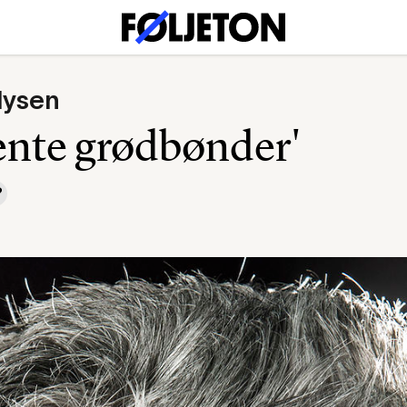
lysen
ente grødbønder'