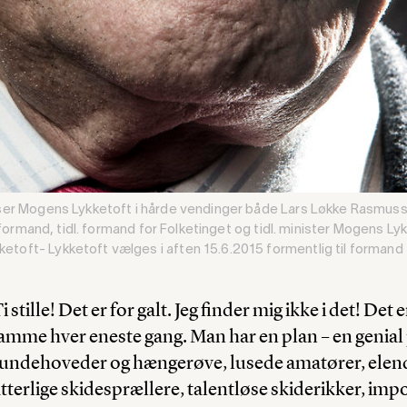
ser Mogens Lykketoft i hårde vendinger både Lars Løkke Rasmusse
formand, tidl. formand for Folketinget og tidl. minister Mogens Lykke
oft- Lykketoft vælges i aften 15.6.2015 formentlig til formand 
i stille! Det er for galt. Jeg finder mig ikke i det! De
samme hver eneste gang. Man har en plan – en genial p
undehoveder og hængerøve, lusede amatører, elen
terlige skidesprællere, talentløse skiderikker, imp