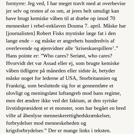
forstyrre: Jeg ved, I har meget travlt med at overbevise
jer selv og resten af os om, at jeres helt umuligt kan
have brugt kemiske våben til at dræbe op imod 70
mennesker i rebel-enklaven Douma 7. april. Måske har
[journalisten] Robert Fisks mystiske læge fat i den
lange ende – og måske er angrebets hundredvis af
overlevende og øjenvidner alle ‘kriseskuespillere’.”
Hans pointe er: ”Who cares? Seriøst, who cares?
Hvorvidt det var Assad eller ej, som brugte kemiske
våben tidligere på måneden eller sidste år, betyder
måske noget for lederne af USA, Storbritannien og
Frankrig, som besluttede sig for at gennemføre et
ulovligt og meningsløst luftangreb mod hans regime,
men det ændrer ikke ved det faktum, at den syriske
livstidspræsident er et monster, som har begået en bred
vifte af åbenlyse menneskerettighedskrænkelser,
forbrydelser mod menneskeheden og
krigsforbrydelser.” Der er
mange
links i teksten.