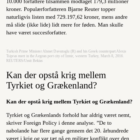
10.000 forfattere tilsammen modtaget 179,3 millioner
kroner. Populærforfatteren Bjarne Reuter topper
naturligvis listen med 729.197,62 kroner, mens andre
må slide (ikke lide) lidt mere for føden. Man skulle
have været succesforfatter.
Turkish Prime Minister Ahmet Davutoglu (R) and his Greek counterpart Alexis
Tsipras meet in the Aegean port city of Izmir, western Turkey, March 8, 2016.
REUTERS/Umit Bektas
Kan der opstå krig mellem
Tyrkiet og Grækenland?
Kan der opstå krig mellem Tyrkiet og Grækenland?
Tyrkiet og Grækenlands forhold har aldrig været nemt,
skriver Foreign Policy i denne analyse. ”De to
nabolande har flere gange gennem det 20. århundrede
været i krig og var tæt på en militær konflikt over den