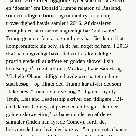
I januar 2017 offentliggjorde nyhedsmediet Buzzfeed
en ‘dossier’ om Donald Trumps relation til Rusland,
som en tidligere britisk agent med ry for en høj
troværdighed havde samlet i 2016. Af dossieren
fremgik det, at russerne angiveligt har ‘kultiveret’
Trump gennem fem år og muligvis har fået ham til at
kompromittere sig selv, så de har noget på ham. I 2013
skal han angiveligt have fået en flok kvindelige
prostituerede til at udføre en golden shower i sin
hotelseng på Ritz-Carlton i Moskva, hvor Barack og
Michelle Obama tidligere havde overnattet under et
statsbesøg – og filmet det. Trump har afvist det som
”fake news”, men i sin nye bog
A Higher Loyalty:
Truth, Lies and Leadership
skriver den tidligere FBI-
chef James Comey, at præsidenten bragte ”den der
golden shower-ting” på banen under en af deres
samtaler (inden han fyrede Comey), fordi det
bekymrede ham, hvis der bare var ”en procents chance”