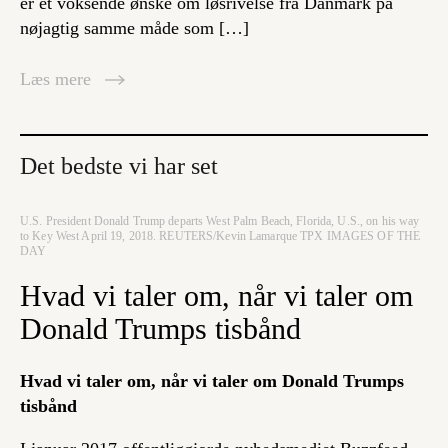
er et voksende ønske om løsrivelse fra Danmark på
nøjagtig samme måde som […]
Læs mere
Det bedste vi har set
U.S. President Donald Trump departs West Palm Beach, Florida, U.S., on his way
to Key West April 19, 2018. REUTERS/Kevin Lamarque TPX IMAGES OF THE
DAY
Hvad vi taler om, når vi taler om
Donald Trumps tisbånd
Hvad vi taler om, når vi taler om Donald Trumps
tisbånd