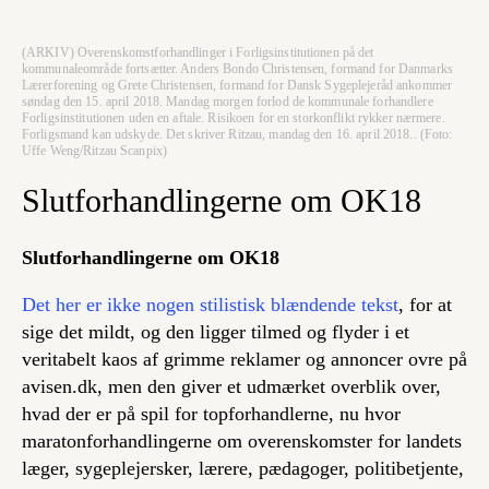
(ARKIV) Overenskomstforhandlinger i Forligsinstitutionen på det
kommunaleområde fortsætter. Anders Bondo Christensen, formand for Danmarks
Lærerforening og Grete Christensen, formand for Dansk Sygeplejeråd ankommer
søndag den 15. april 2018. Mandag morgen forlod de kommunale forhandlere
Forligsinstitutionen uden en aftale. Risikoen for en storkonflikt rykker nærmere.
Forligsmand kan udskyde. Det skriver Ritzau, mandag den 16. april 2018.. (Foto:
Uffe Weng/Ritzau Scanpix)
Slutforhandlingerne om OK18
Slutforhandlingerne om OK18
Det her er ikke nogen stilistisk blændende tekst
, for at
sige det mildt, og den ligger tilmed og flyder i et
veritabelt kaos af grimme reklamer og annoncer ovre på
avisen.dk, men den giver et udmærket overblik over,
hvad der er på spil for topforhandlerne, nu hvor
maratonforhandlingerne om overenskomster for landets
læger, sygeplejersker, lærere, pædagoger, politibetjente,