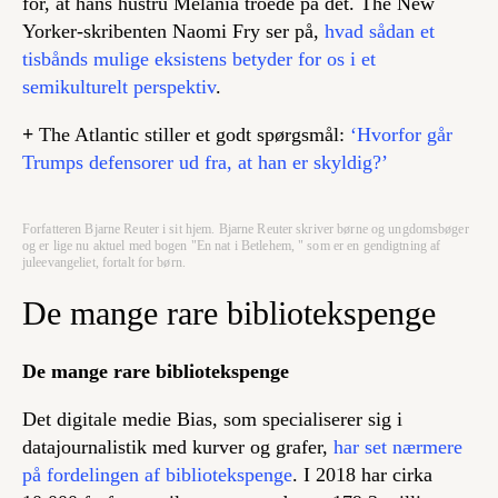
for, at hans hustru Melania troede på det. The New
Yorker-skribenten Naomi Fry ser på,
hvad sådan et
tisbånds mulige eksistens betyder for os i et
semikulturelt perspektiv
.
+
The Atlantic stiller et godt spørgsmål:
‘Hvorfor går
Trumps defensorer ud fra, at han er skyldig?’
Forfatteren Bjarne Reuter i sit hjem. Bjarne Reuter skriver børne og ungdomsbøger
og er lige nu aktuel med bogen "En nat i Betlehem, " som er en gendigtning af
juleevangeliet, fortalt for børn.
De mange rare bibliotekspenge
De mange rare bibliotekspenge
Det digitale medie Bias, som specialiserer sig i
datajournalistik med kurver og grafer,
har set nærmere
på fordelingen af bibliotekspenge
. I 2018 har cirka