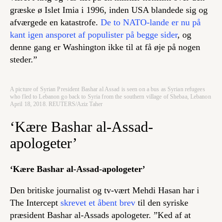
græske ø Islet Imia i 1996, inden USA blandede sig og
afværgede en katastrofe.
De to NATO-lande er nu på
kant igen ansporet af populister på begge sider
, og
denne gang er Washington ikke til at få øje på nogen
steder.”
A picture of Syrian President Bashar al Assad is seen on a bus as Syrian refugees
who fled to Lebanon go back to Syria from the southern village of Shebaa, Lebanon
April 18, 2018. REUTERS/Aziz Taher
‘Kære Bashar al-Assad-
apologeter’
‘Kære Bashar al-Assad-apologeter’
Den britiske journalist og tv-vært Mehdi Hasan har i
The Intercept
skrevet et åbent brev
til den syriske
præsident Bashar al-Assads apologeter. ”Ked af at