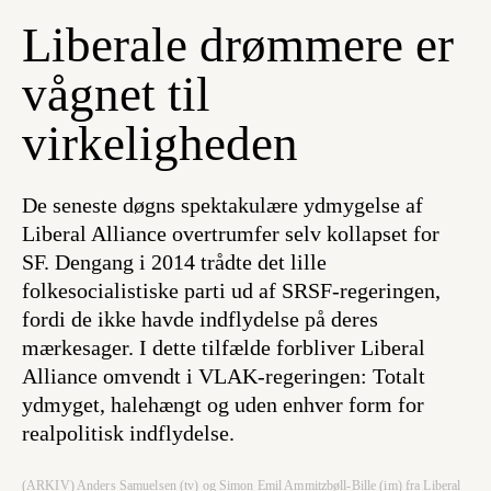
Liberale drømmere er
vågnet til
virkeligheden
De seneste døgns spektakulære ydmygelse af
Liberal Alliance overtrumfer selv kollapset for
SF. Dengang i 2014 trådte det lille
folkesocialistiske parti ud af SRSF-regeringen,
fordi de ikke havde indflydelse på deres
mærkesager. I dette tilfælde forbliver Liberal
Alliance omvendt i VLAK-regeringen: Totalt
ydmyget, halehængt og uden enhver form for
realpolitisk indflydelse.
(ARKIV) Anders Samuelsen (tv) og Simon Emil Ammitzbøll-Bille (im) fra Liberal