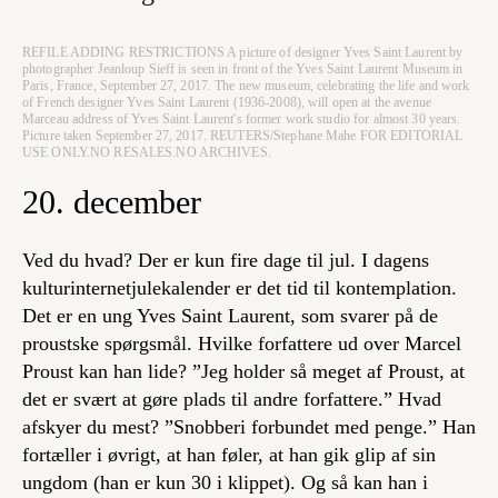
REFILE ADDING RESTRICTIONS A picture of designer Yves Saint Laurent by
photographer Jeanloup Sieff is seen in front of the Yves Saint Laurent Museum in
Paris, France, September 27, 2017. The new museum, celebrating the life and work
of French designer Yves Saint Laurent (1936-2008), will open at the avenue
Marceau address of Yves Saint Laurent's former work studio for almost 30 years.
Picture taken September 27, 2017. REUTERS/Stephane Mahe FOR EDITORIAL
USE ONLY.NO RESALES.NO ARCHIVES.
20. december
Ved du hvad? Der er kun fire dage til jul. I dagens
kulturinternetjulekalender er det tid til kontemplation.
Det er en ung Yves Saint Laurent, som svarer på de
proustske spørgsmål. Hvilke forfattere ud over Marcel
Proust kan han lide? ”Jeg holder så meget af Proust, at
det er svært at gøre plads til andre forfattere.” Hvad
afskyer du mest? ”Snobberi forbundet med penge.” Han
fortæller i øvrigt, at han føler, at han gik glip af sin
ungdom (han er kun 30 i klippet). Og så kan han i