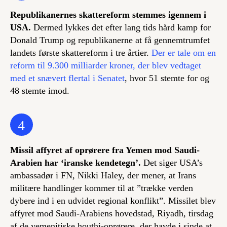
Republikanernes skattereform stemmes igennem i
USA.
Dermed lykkes det efter lang tids hård kamp for
Donald Trump og republikanerne at få gennemtrumfet
landets første skattereform i tre årtier.
Der er tale om en
reform til 9.300 milliarder kroner, der blev vedtaget
med et snævert flertal i Senatet
, hvor 51 stemte for og
48 stemte imod.
4
Missil affyret af oprørere fra Yemen mod Saudi-
Arabien har ‘iranske kendetegn’.
Det siger USA’s
ambassadør i FN, Nikki Haley, der mener, at Irans
militære handlinger kommer til at ”trække verden
dybere ind i en udvidet regional konflikt”. Missilet blev
affyret mod Saudi-Arabiens hovedstad, Riyadh, tirsdag
af de yemenitiske houthi-oprørere, der havde i sinde at