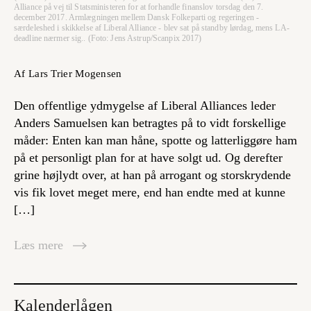
Alliance på vej til Statsministeren for at forhandle finanslov torsdag den 7.
december 2017. Armlægningen mellem Dansk Folkeparti og regeringen -
særdeleshed i skikkelse af Liberal Alliance - blev sat på standby lørdag, mens LA-
deadline nærmer sig.. (Foto: Jens Astrup/Scanpix 2017)
Af Lars Trier Mogensen
Den offentlige ydmygelse af Liberal Alliances leder
Anders Samuelsen kan betragtes på to vidt forskellige
måder: Enten kan man håne, spotte og latterliggøre ham
på et personligt plan for at have solgt ud. Og derefter
grine højlydt over, at han på arrogant og storskrydende
vis fik lovet meget mere, end han endte med at kunne
[…]
Læs mere
Kalenderlågen