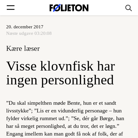
20. december 2017
Forsider
Næste udgave
03:20:08
Kære læser
Føljetoner
Visse klovnfisk har
ingen personlighed
Søg
”Du skal simpelthen møde Bente, hun er et sandt
Min side
livsstykke”; ”Lis er en vidunderlig personage – hun
fylder virkelig rummet ud.”; ”Se, dér går Børge, han
Log ind
har så meget personlighed, at du tror, det er løgn.”
Engang imellem kan man godt få nok af folk, der af