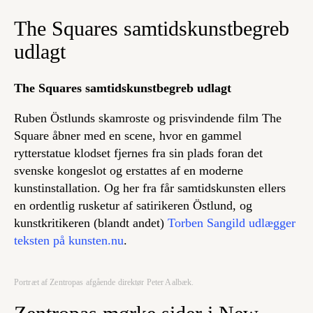
The Squares samtidskunstbegreb
udlagt
The Squares samtidskunstbegreb udlagt
Ruben Östlunds skamroste og prisvindende film
The
Square
åbner med en scene, hvor en gammel
rytterstatue klodset fjernes fra sin plads foran det
svenske kongeslot og erstattes af en moderne
kunstinstallation. Og her fra får samtidskunsten ellers
en ordentlig rusketur af satirikeren Östlund, og
kunstkritikeren (blandt andet)
Torben Sangild udlægger
teksten på kunsten.nu
.
Portræt af Zentropas afgående direktør Peter Aalbæk.