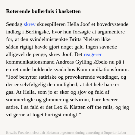
Roterende bullerfnis i kasketten
Søndag
skrev
skuespilleren Hella Joof et hovedrystende
indlæg i Berlingske, hvor hun forsøgte at argumentere
for, at den svindelmistænkte Britta Nielsen ikke
sådan
rigtigt
havde gjort noget galt. Ingen savnede
alligevel de penge, skrev Joof. Det
reagerer
kommunikationsmand Andreas Gylling Æbelø nu på i
en ret underholdende svada hos Kommunikationsforum:
”Joof benytter satiriske og provokerende vendinger, og
der er selvfølgelig den mulighed, at det hele bare er
gas. At Hella, som jo er skør og sjov og fuld af
sommerfugle og glimmer og selvironi, bare leverer
satire. I så fald er det Lex & Klatten off the rails, og jeg
vil gerne af toget hurtigst muligt.”
Brazil's President-elect Jair Bolsonaro gestures during a meeting at Superior Labor