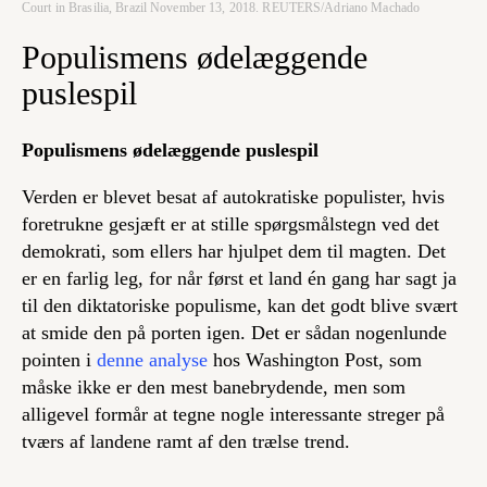
Court in Brasilia, Brazil November 13, 2018. REUTERS/Adriano Machado
Populismens ødelæggende
puslespil
Populismens ødelæggende puslespil
Verden er blevet besat af autokratiske populister, hvis
foretrukne gesjæft er at stille spørgsmålstegn ved det
demokrati, som ellers har hjulpet dem til magten. Det
er en farlig leg, for når først et land én gang har sagt ja
til den diktatoriske populisme, kan det godt blive svært
at smide den på porten igen. Det er sådan nogenlunde
pointen i
denne analyse
hos Washington Post, som
måske ikke er den mest banebrydende, men som
alligevel formår at tegne nogle interessante streger på
tværs af landene ramt af den trælse trend.