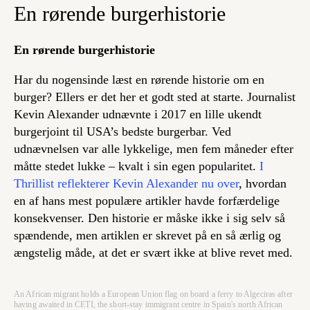
En rørende burgerhistorie
En rørende burgerhistorie
Har du nogensinde læst en rørende historie om en
burger? Ellers er det her et godt sted at starte. Journalist
Kevin Alexander udnævnte i 2017 en lille ukendt
burgerjoint til USA’s bedste burgerbar. Ved
udnævnelsen var alle lykkelige, men fem måneder efter
måtte stedet lukke – kvalt i sin egen popularitet.
I
Thrillist reflekterer Kevin Alexander nu over
, hvordan
en af hans mest populære artikler havde forfærdelige
konsekvenser. Den historie er måske ikke i sig selv så
spændende, men artiklen er skrevet på en så ærlig og
ængstelig måde, at det er svært ikke at blive revet med.
An African migrant holds a European Union flag on board a ferry to Algeciras after
having awaited in CETI, the short-stay immigrant centre in Spain's north African