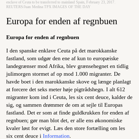
enclave of Ceuta to be transferred to mainland Spain, February 23, 2017.
REUTERS/Juan Medina TPX IMAGES OF THE DAY
Europa for enden af regnbuen
Europa for enden af regnbuen
I den spanske enklave Ceuta på det marokkanske
fastland, som udgør den ene af kun to europæiske
landegrænser mod Afrika, blev grænsehegnet en tidlig
julimorgen stormet af op mod 1.000 migranter. De
havde boet i den marokkanske skove og længe planlagt
at forcere det seks meter høje pigtrådshegn. I alt 612
migranter kom ind i Ceuta,
les six cent deuce,
kalder de
sig, og sammen drømmer de om at sejle til Europas
fastland. Det er som at finde guldkrukken for enden af
regnbuen; gør man blot det, er alle ens økonomiske
kvaler løst for evigt. Læs den store fortælling om
les
six cent deuce
i
Information
.