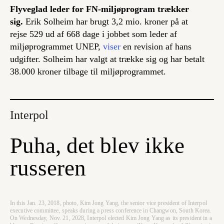
Flyveglad leder for FN-miljøprogram trækker
sig.
Erik Solheim har brugt 3,2 mio. kroner på at
rejse 529 ud af 668 dage i jobbet som leder af
miljøprogrammet UNEP,
viser
en revision af hans
udgifter. Solheim har valgt at trække sig og har betalt
38.000 kroner tilbage til miljøprogrammet.
Interpol
Puha, det blev ikke
russeren
In this Jan. 23, 2018, photo, Kim Jong Yang, the senior vice president of Interpol
executive committee, speaks during a press conference in Changwon, South Korea.
On Wednesday, Nov. 21, 2028, Interpol elected Kim Jong Yang as its president in a