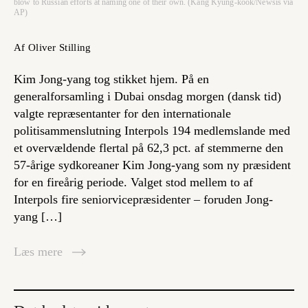
blow to Russian efforts at naming one of their own. (Kang Kyung-kook/Newsis via
AP)
Af Oliver Stilling
Kim Jong-yang tog stikket hjem. På en
generalforsamling i Dubai onsdag morgen (dansk tid)
valgte repræsentanter for den internationale
politisammenslutning Interpols 194 medlemslande med
et overvældende flertal på 62,3 pct. af stemmerne den
57-årige sydkoreaner Kim Jong-yang som ny præsident
for en fireårig periode. Valget stod mellem to af
Interpols fire seniorvicepræsidenter – foruden Jong-
yang […]
Læs mere