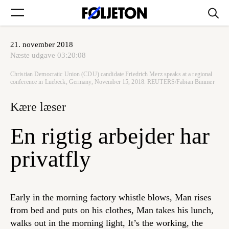
21. november 2018
Forsider
Næste udgave
03:20:08
Christian Democratic Union (CDU) candidate Friedrich Merz speaks at a regional
Føljetoner
conference in Luebeck, Germany, November 15, 2018. REUTERS/Fabian Bimmer
Kære læser
En rigtig arbejder har
Søg
privatfly
Min side
Early in the morning factory whistle blows, Man rises
Log ind
from bed and puts on his clothes, Man takes his lunch,
walks out in the morning light, It’s the working, the