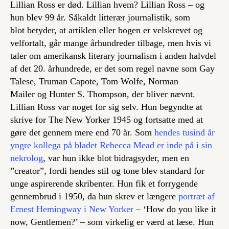
Lillian Ross er død. Lillian hvem?
Lillian Ross
– og
hun blev 99 år. Såkaldt litterær journalistik, som
blot betyder, at artiklen eller bogen er velskrevet og
velfortalt, går mange århundreder tilbage, men hvis vi
taler om amerikansk
literary journalism
i anden halvdel
af det 20. århundrede, er det som regel navne som Gay
Talese, Truman Capote, Tom Wolfe, Norman
Mailer og Hunter S. Thompson, der bliver nævnt.
Lillian Ross var noget for sig selv. Hun begyndte at
skrive for The New Yorker 1945 og fortsatte med at
gøre det gennem mere end 70 år. Som
hendes tusind år
yngre kollega på bladet Rebecca Mead er inde på i sin
nekrolog
, var hun ikke blot bidragsyder, men en
”creator”, fordi hendes stil og tone blev standard for
unge aspirerende skribenter. Hun fik et forrygende
gennembrud i 1950, da hun skrev et længere
portræt af
Ernest Hemingway i New Yorker
– ‘How do you like it
now, Gentlemen?’ – som virkelig er værd at læse. Hun