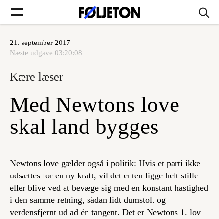
21. september 2017
Forsider
Næste udgave
03:20:08
Kære læser
Føljetoner
Med Newtons love
skal land bygges
Søg
Newtons love gælder også i politik: Hvis et parti ikke
Min side
udsættes for en ny kraft, vil det enten ligge helt stille
eller blive ved at bevæge sig med en konstant hastighed
Log ind
i den samme retning, sådan lidt dumstolt og
verdensfjernt ud ad én tangent. Det er Newtons 1. lov