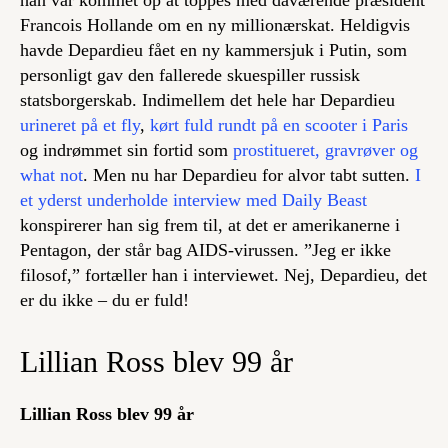
han var kommet op at toppes med daværende præsident
Francois Hollande om en ny millionærskat. Heldigvis
havde Depardieu fået en ny kammersjuk i Putin, som
personligt gav den fallerede skuespiller russisk
statsborgerskab. Indimellem det hele har Depardieu
urineret på et fly
,
kørt fuld rundt på en scooter i Paris
og indrømmet sin fortid som
prostitueret, gravrøver og
what not
. Men nu har Depardieu for alvor tabt sutten.
I
et yderst underholde interview med Daily Beast
konspirerer han sig frem til, at det er amerikanerne i
Pentagon, der står bag AIDS-virussen. ”Jeg er ikke
filosof,” fortæller han i interviewet. Nej, Depardieu, det
er du ikke – du er fuld!
Lillian Ross blev 99 år
Lillian Ross blev 99 år