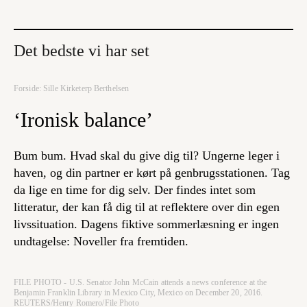
Det bedste vi har set
Forside: Sille Kirketerp Berthelsen
‘Ironisk balance’
Bum bum. Hvad skal du give dig til? Ungerne leger i
haven, og din partner er kørt på genbrugsstationen. Tag
da lige en time for dig selv. Der findes intet som
litteratur, der kan få dig til at reflektere over din egen
livssituation. Dagens fiktive sommerlæsning er ingen
undtagelse: Noveller fra fremtiden.
FILE PHOTO - U.S. Senator John McCain attends a news conference at the
Benjamin Franklin Library in Mexico City, Mexico on December 20, 2016.
REUTERS/Henry Romero/File Photo