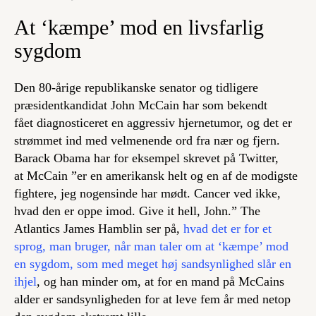
At ‘kæmpe’ mod en livsfarlig
sygdom
Den 80-årige republikanske senator og tidligere
præsidentkandidat John McCain har som bekendt
fået diagnosticeret en aggressiv hjernetumor, og det er
strømmet ind med velmenende ord fra nær og fjern.
Barack Obama har for eksempel skrevet på Twitter,
at McCain ”er en amerikansk helt og en af de modigste
fightere, jeg nogensinde har mødt. Cancer ved ikke,
hvad den er oppe imod.
Give it hell
, John.” The
Atlantics James Hamblin ser på,
hvad det er for et
sprog, man bruger, når man taler om at ‘kæmpe’ mod
en sygdom, som med meget høj sandsynlighed slår en
ihjel
, og han minder om, at for en mand på McCains
alder er sandsynligheden for at leve fem år med netop