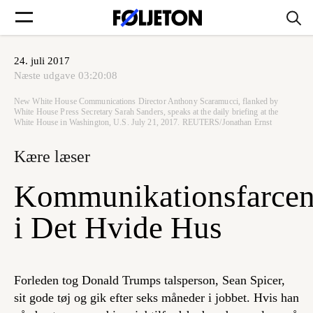
24. juli 2017
Forsider
Næste udgave
03:20:08
New White House Communications Director Anthony Scaramucci, flanked by
Føljetoner
White House Press Secretary Sarah Sanders, speaks at the daily briefing at the
White House in Washington, U.S. July 21, 2017. REUTERS/Jonathan Ernst
Kære læser
Kommunikationsfarce
Søg
i Det Hvide Hus
Min side
Forleden tog Donald Trumps talsperson, Sean Spicer,
Log ind
sit gode tøj og gik efter seks måneder i jobbet. Hvis han