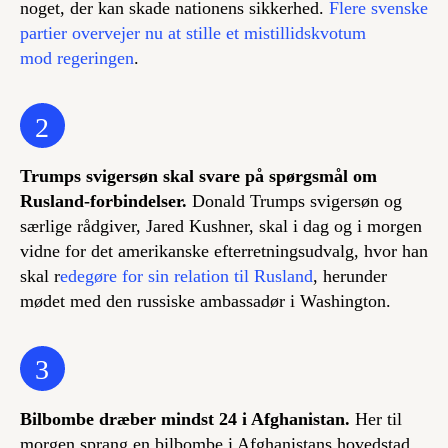
noget, der kan skade nationens sikkerhed.
Flere svenske
partier overvejer nu at stille et mistillidskvotum
mod regeringen
.
2
Trumps svigersøn skal svare på spørgsmål om
Rusland-forbindelser.
Donald Trumps svigersøn og
særlige rådgiver, Jared Kushner, skal i dag og i morgen
vidne for det amerikanske efterretningsudvalg, hvor han
skal r
edegøre for sin relation til Rusland
, herunder
mødet med den russiske ambassadør i Washington.
3
Bilbombe dræber mindst 24 i Afghanistan.
Her til
morgen sprang en bilbombe i Afghanistans hovedstad,