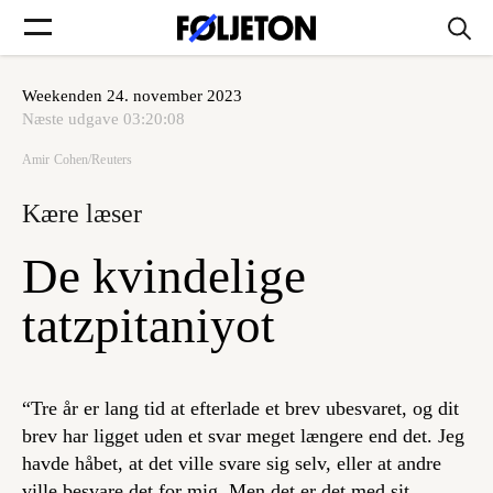
Weekenden 24. november 2023
Forsider
Næste udgave
03:20:08
Amir Cohen/Reuters
Føljetoner
Kære læser
De kvindelige
Søg
tatzpitaniyot
Min side
“Tre år er lang tid at efterlade et brev ubesvaret, og dit
brev har ligget uden et svar meget længere end det. Jeg
Log ind
havde håbet, at det ville svare sig selv, eller at andre
ville besvare det for mig. Men det er det med sit