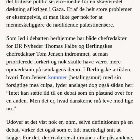
det britiske public service-medie for en skævvredet
dækning af krigen i Gaza. Et af de helt store problemer
er eksempelvis, at man ikke gør nok for at
menneskeliggøre de nødlidende palæstinensere.
Som led i debatten herhjemme har både chefredaktør
for DR Nyheder Thomas Falbe og Berlingskes
chefredaktør Tom Jensen indrømmet, at man
prioriterede forkert og nok skulle have været mere
opmærksom på søndagens demo. I Berlingske-artiklen,
hvori Tom Jensen
kommer
(betalingsmur) med sin
forsigtige mea culpa, lyder anslaget dog også sådan her:
“Intet kan sætte ild til en debat som én påstand over for
en anden. Men det er, hvad danskerne må leve med lige
nu.”
Udover at det vist nok er, øhm, selve definitionen på en
debat, virker det også som et lidt mærkeligt snit at
lægge. For det, der risikerer at drukne i alle påstandene,