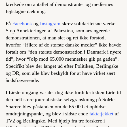
kredsede om antallet af demonstranter og mediernes
fejlslagne dækning.
På
Facebook
og
Instagram
skrev solidaritetsnetværket
Stop Annekteringen af Palæstina, som arrangerede
demonstrationen, at man slet og ret ikke forstod,
hvorfor “[f]lere af de største danske medier” ikke havde
fortalt om “den største demonstration i Danmark i nyere
tid”, hvor “[o]p mod 65.000 mennesker gik på gaden”.
Specifikt blev der langet ud efter Politiken, Berlingske
og DR, som alle blev beskyldt for at have virket sært
åndsfraværende.
I første omgang var det dog ikke fordi kritikken førte til
den helt store journalistiske selvgranskning på SoMe.
Snarere blev påstanden om de 65.000 et ophidset
omdrejningspunkt, og blev i sidste ende
faktatjekket
af
TV2 og Berlingske. Med hjælp fra tre forskere i