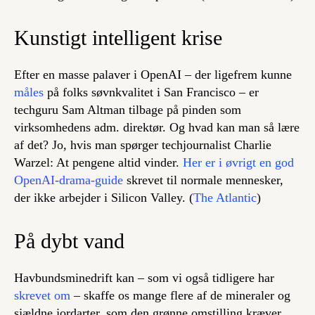
Kunstigt intelligent krise
Efter en masse palaver i OpenAI – der ligefrem kunne
måles
på folks søvnkvalitet i San Francisco – er
techguru Sam Altman tilbage på pinden som
virksomhedens adm. direktør. Og hvad kan man så lære
af det? Jo, hvis man spørger techjournalist Charlie
Warzel: At pengene altid vinder.
Her er i øvrigt en god
OpenAI-drama-guide
skrevet til normale mennesker,
der ikke arbejder i Silicon Valley. (
The Atlantic
)
På dybt vand
Havbundsminedrift kan – som vi også tidligere har
skrevet om
– skaffe os mange flere af de mineraler og
sjældne jordarter, som den grønne omstilling kræver.