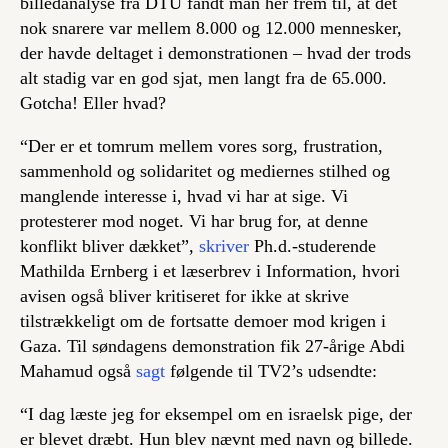
billedanalyse fra DTU fandt man her frem til, at det
nok snarere var mellem 8.000 og 12.000 mennesker,
der havde deltaget i demonstrationen – hvad der trods
alt stadig var en god sjat, men langt fra de 65.000.
Gotcha
! Eller hvad?
“Der er et tomrum mellem vores sorg, frustration,
sammenhold og solidaritet og mediernes stilhed og
manglende interesse i, hvad vi har at sige. Vi
protesterer mod noget. Vi har brug for, at denne
konflikt bliver dækket”,
skriver
Ph.d.-studerende
Mathilda Ernberg i et læserbrev i Information, hvori
avisen også bliver kritiseret for ikke at skrive
tilstrækkeligt om de fortsatte demoer mod krigen i
Gaza. Til søndagens demonstration fik 27-årige Abdi
Mahamud også
sagt
følgende til TV2’s udsendte:
“I dag læste jeg for eksempel om en israelsk pige, der
er blevet dræbt. Hun blev nævnt med navn og billede.