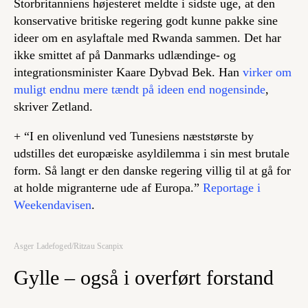
Storbritanniens højesteret meldte i sidste uge, at den
konservative britiske regering godt kunne pakke sine
ideer om en asylaftale med Rwanda sammen. Det har
ikke smittet af på Danmarks udlændinge- og
integrationsminister Kaare Dybvad Bek. Han
virker om
muligt endnu mere tændt på ideen end nogensinde
,
skriver Zetland.
+ “I en olivenlund ved Tunesiens næststørste by
udstilles det europæiske asyldilemma i sin mest brutale
form. Så langt er den danske regering villig til at gå for
at holde migranterne ude af Europa.”
Reportage i
Weekendavisen
.
Asger Ladefoged/Ritzau Scanpix
Gylle – også i overført forstand