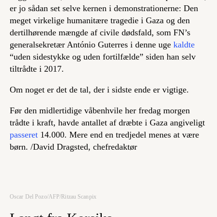
er jo sådan set selve kernen i demonstrationerne: Den
meget virkelige humanitære tragedie i Gaza og den
dertilhørende mængde af civile dødsfald, som FN’s
generalsekretær António Guterres i denne uge
kaldte
“uden sidestykke og uden fortilfælde” siden han selv
tiltrådte i 2017.
Om noget er det de tal, der i sidste ende er vigtige.
Før den midlertidige våbenhvile her fredag morgen
trådte i kraft, havde antallet af dræbte i Gaza angiveligt
passeret
14.000. Mere end en tredjedel menes at være
børn.
/David Dragsted, chefredaktør
Oscar Del Pozo/AFP/Ritzau Scanpix