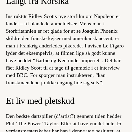
Langt fra Korsika
Instruktør Ridley Scotts nye storfilm om Napoleon er
landet – til blandede anmeldelser. Mens man i
Storbritannien er ret glade for at se Joaquin Phoenix
skildre den franske kejser med amerikansk accent, er
man i Frankrig anderledes pikerede. I avisen Le Figaro
lyder det eksempelvis, at filmen lige så godt kunne
have heddet “Barbie og Ken under imperiet”. Det har
fået Ridley Scott til at tage til genmæle i et interview
med BBC. For spørger man instruktøren, “kan
franskmændene jo ikke engang lide sig selv”.
Et liv med pletskud
Den bedste dartspiller (d’artist?) gennem tiden hedder
Phil ‘The Power’ Taylor. Efter at have vundet hele 16
verdensmesterskaber har han i denne uge besluttet, at