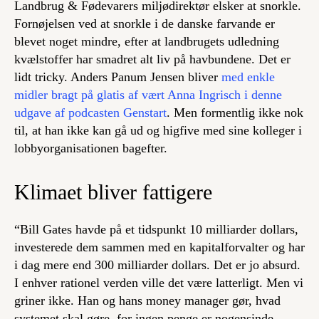
Landbrug & Fødevarers miljødirektør elsker at snorkle.
Fornøjelsen ved at snorkle i de danske farvande er
blevet noget mindre, efter at landbrugets udledning
kvælstoffer har smadret alt liv på havbundene. Det er
lidt tricky. Anders Panum Jensen bliver
med enkle
midler bragt på glatis af vært Anna Ingrisch i denne
udgave af podcasten Genstart
. Men formentlig ikke nok
til, at han ikke kan gå ud og higfive med sine kolleger i
lobbyorganisationen bagefter.
Klimaet bliver fattigere
“Bill Gates havde på et tidspunkt 10 milliarder dollars,
investerede dem sammen med en kapitalforvalter og har
i dag mere end 300 milliarder dollars. Det er jo absurd.
I enhver rationel verden ville det være latterligt. Men vi
griner ikke. Han og hans
money manager
gør, hvad
systemet skal gøre, for ingen penge er nogensinde