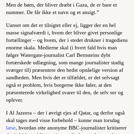
Men de børn, der bliver dræbt i Gaza, de er bare et
nummer. De får ikke et navn og et ansigt.”
Uanset om det er tilsigtet eller ej, ligger der en hel
masse signalværdi i, hvem der bliver givet personlige
fortællinger – og hvem, der i stedet drukner i tragediens
enorme skala. Medierne skal (i hvert fald hvis man
følger Watergate-journalist Carl Bernsteins dybt
fortærskede udlægning, som mange journalister stadig
sværger til) præsentere den bedst opnåelige version af
sandheden. Men hvis det er tilfældet, er det selvsagt
også et problem, hvis borgerne ikke føler, at den
præsenterede virkelighed svarer til den, de selv ser og
oplever.
I Al Jazeera – der i øvrigt ejes af Qatar, og derfor også
skal tages med visse forbehold – kunne man torsdag
læse
, hvordan otte anonyme BBC-journalister kritiserer