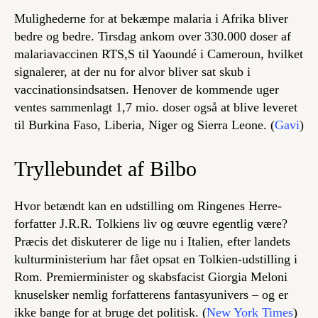
Mulighederne for at bekæmpe malaria i Afrika bliver
bedre og bedre. Tirsdag ankom over 330.000 doser af
malariavaccinen RTS,S til Yaoundé i Cameroun, hvilket
signalerer, at der nu for alvor bliver sat skub i
vaccinationsindsatsen. Henover de kommende uger
ventes sammenlagt 1,7 mio. doser også at blive leveret
til Burkina Faso, Liberia, Niger og Sierra Leone. (
Gavi
)
Tryllebundet af Bilbo
Hvor betændt kan en udstilling om
Ringenes Herre-
forfatter J.R.R. Tolkiens liv og œuvre egentlig være?
Præcis det diskuterer de lige nu i Italien, efter landets
kulturministerium har fået opsat en Tolkien-udstilling i
Rom. Premierminister og skabsfacist Giorgia Meloni
knuselsker nemlig forfatterens fantasyunivers – og er
ikke bange for at bruge det politisk. (
New York Times
)