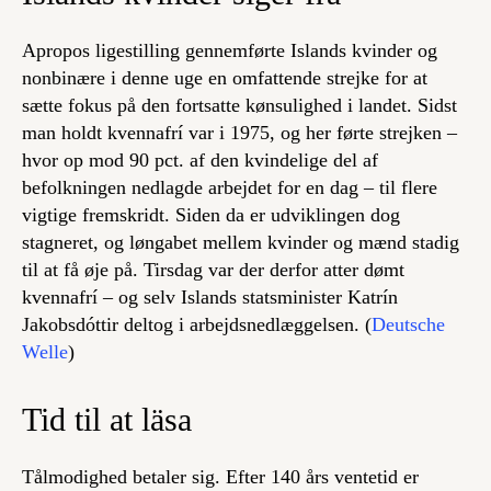
Apropos ligestilling gennemførte Islands kvinder og
nonbinære i denne uge en omfattende strejke for at
sætte fokus på den fortsatte kønsulighed i landet. Sidst
man holdt
kvennafrí
var i 1975, og her førte strejken –
hvor op mod 90 pct. af den kvindelige del af
befolkningen nedlagde arbejdet for en dag – til flere
vigtige fremskridt. Siden da er udviklingen dog
stagneret, og løngabet mellem kvinder og mænd stadig
til at få øje på. Tirsdag var der derfor atter dømt
kvennafrí –
og selv Islands statsminister Katrín
Jakobsdóttir deltog i arbejdsnedlæggelsen. (
Deutsche
Welle
)
Tid til at läsa
Tålmodighed betaler sig. Efter 140 års ventetid er