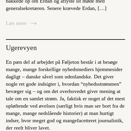
bakkede op om Erdan og aflyste sit møde med
generalsekretæren. Senere krævede Erdan, […]
Læs mere
Ugerevyen
En pæn del af arbejdet på Føljeton består i at besøge
mange,
mange
forskellige nyhedsmediers hjemmesider
dagligt – danske såvel som udenlandske. Det giver
nogle ret gode indsigter i, hvordan “nyhedsstrømmen”
bevæger sig – og om det overhovedet giver mening at
tale om en samlet strøm. Ja, faktisk er noget af det mest
opløftende ved øvelsen (særligt hvis man ser bort fra de
mange,
mange
nedslående historier) at man hurtigt
indser, hvor meget god og mangefacetteret journalistik,
der reelt bliver lavet.