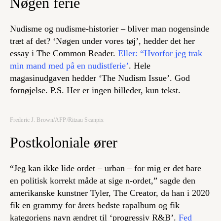
Nøgen ferie
Nudisme og nudisme-historier – bliver man nogensinde
træt af det? ‘Nøgen under vores tøj’, hedder det her
essay i The Common Reader.
Eller: “Hvorfor jeg trak
min mand med på en nudistferie’
. Hele
magasinudgaven hedder ‘The Nudism Issue’. God
fornøjelse. P.S. Her er ingen billeder, kun tekst.
Frederic J. Brown/AFP/Ritzau Scanpix
Postkoloniale ører
“Jeg kan ikke lide ordet – urban – for mig er det bare
en politisk korrekt måde at sige n-ordet,” sagde den
amerikanske kunstner Tyler, The Creator, da han i 2020
fik en grammy for årets bedste rapalbum og fik
kategoriens navn ændret til ‘progressiv R&B’.
Fed