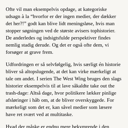
Ofte vil man eksempelvis opdage, at kategoriske
udsagn à la “hvorfor er der ingen medier, der dækker
det her?!” godt kan blive lidt meningsløse, hvis man
stopper søgningen ved de største avisers tophistorier.
De anderledes og indsigtsfulde perspektiver findes
nemlig stadig derude. Og det er også ofte dem, vi
forsøger at grave frem.
Udfordringen er så selvfølgelig, hvis særligt én historie
bliver så altopslugende, at det kan virke mærkeligt at
tale om andet. I serien
The West Wing
bruges den slags
historier eksempelvis til at lave såkaldte
take out the
trash
-dage: Altså dage, hvor politikere lækker pinlige
afsløringer i håb om, at de bliver overskyggede. For
mærkeligt som det er, kan såvel medier som læsere
have ret svært ved at multitaske.
Hvad der måske er endnu mere bekymrende i den