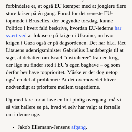
forbindelse er, at også EU kæmper med at jonglere flere
store kriser på én gang. Forud for det seneste EU-
topmøde i Bruxelles, der begyndte torsdag, kunne
Politico i hvert fald beskrive, hvordan EU-lederne
har
svært ved
at fokusere på krigen i Ukraine, nu hvor
krigen i Gaza også er på dagsordenen. Det har bl.a. fået
Litauens udenrigsminister Gabrielius Landsbergis til at
sige, at debatten om Israel “distraherer” fra den krig,
der lige nu finder sted i EU’s egen baghave – og som
derfor bør have topprioritet. Måske er det dog netop
også en del af problemet: At det overhovedet bliver
nødvendigt at prioritere mellem tragedierne.
Og med fare for at lave en lidt pinlig overgang, må vi
så vist hellere se på, hvad vi selv har valgt at fortælle
om i denne uge:
Jakob Ellemann-Jensens
afgang
.