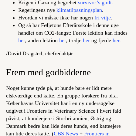
Krigen i Gaza og begrebet
survivor’s guilt
.
Regeringens nye
klimatilpasningsplan
.
Hvordan vi måske ikke har nogen
fri vilje
.
Og så har Føljetons Efterårsskole i denne uge
handlet om CO2-fangst: Første lektion kan findes
her
, anden lektion
her
, tredje
her
og fjerde
her
.
/David Dragsted, chefredaktør
Frem med godbidderne
Noget kunne tyde på, at hunde bare er lidt mere
elskværdige end katte. En gruppe forskere fra bl.a.
Københavns Universitet har i en ny undersøgelse
udgivet i Frontiers in Veterinary Science i hvert fald
påvist, at hundeejere i Storbritannien, Østrig og
Danmark bedre kan lide deres hunde, end katteejere
kan lide deres katte. (
CBS News
+
Frontiers in