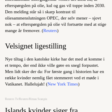
efterspørgslen på olie, kul og gas vil toppe inden 2030.
Den melding står så i skarp kontrast til
oliesammenslutningen OPEC, der selv mener – sjovt
nok – at efterspørgslen på olie vil fortsætte med at stige
mange år fremover. (
Reuters
)
Velsignet ligestilling
Nye tiltag i den katolske kirke har det med at komme i
et tempo, der end ikke ville gøre en snegl forpustet.
Men lidt sker der da: For første gang i historien har en
række kvinder nemlig fået stemmeret ved et møde i
Vatikanet. Hallelujah! (
New York Times
)
Reuters Tv/Reuters/Ritzau Scanpix
Islands kvinder siger fra