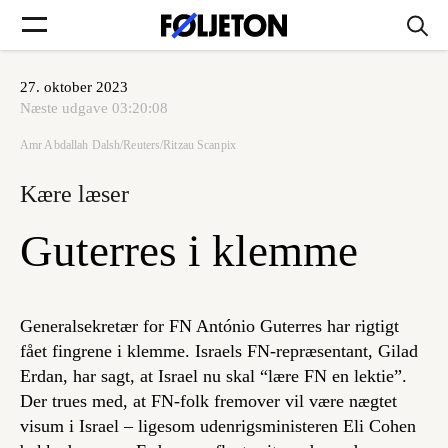
27. oktober 2023
Forsider
Næste udgave
03:20:08
Amr Abdallah Dalsh/Reuters/Ritzau Scanpix
Føljetoner
Kære læser
Guterres i klemme
Søg
Generalsekretær for FN António Guterres har rigtigt
Min side
fået fingrene i klemme. Israels FN-repræsentant, Gilad
Erdan, har sagt, at Israel nu skal “lære FN en lektie”.
Der trues med, at FN-folk fremover vil være nægtet
Log ind
visum i Israel – ligesom udenrigsministeren Eli Cohen