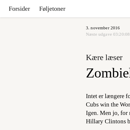
Forsider
Føljetoner
3. november 2016
Næste udgave
03:20:08
Kære læser
Zombie
Intet er længere 
Cubs win the World
Igen. Men jo, for 
Hillary Clintons