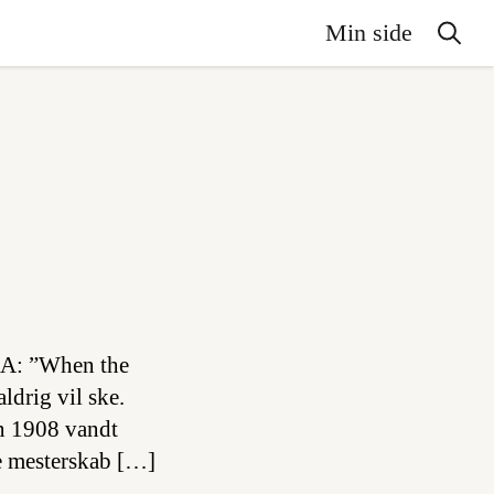
Min side
USA: ”When the
ldrig vil ske.
en 1908 vandt
e mesterskab […]