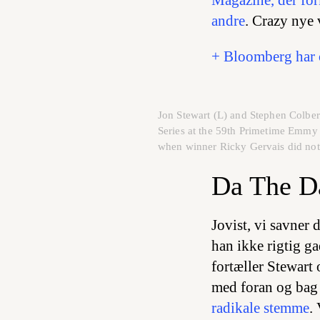
andre
. Crazy nye 
+ Bloomberg har og
Jon Stewart (L) and Stephen Colber
Series at the 59th Primetime Emmy 
when winner Ricky Gervais did 
Da The D
Jovist, vi savner
han ikke rigtig ga
fortæller Stewart
med foran og bag 
radikale stemme
.