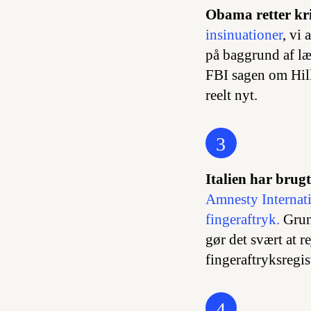
Obama retter kr
insinuationer
, vi
på baggrund af læ
FBI sagen om Hill
reelt nyt.
3
Italien har brug
Amnesty Internatio
fingeraftryk.
Grund
gør det svært at r
fingeraftryksregis
4