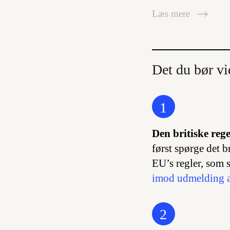
Læs mere
Det du bør vi
1
Den britiske rege
først spørge det b
EU’s regler, som s
imod udmelding 
2