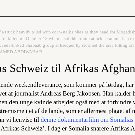
 a truck heavily piled with corn-stalks plies as they head for Mogad
s were killed on October 18 when a suicide bomb attacker rammed an ex
-Qaeda-linked Shabaab group subsequently stormed the area killing at l
 MOHAMED ABDIWAHAB
as Schweiz til Afrikas Afghan
tående weekendleverance, som kommer på lørdag, har v
et af journalist Andreas Berg Jakobsen. Han kalder 
men den unge kvinde arbejder også med at forhindre 
emisme i et af de lande, som er allermest plaget af n
n vi henvise til
denne dokumentarfilm om Somalias 
 ‘Afrikas Schweiz’. I dag er Somalia snarere Afrikas 