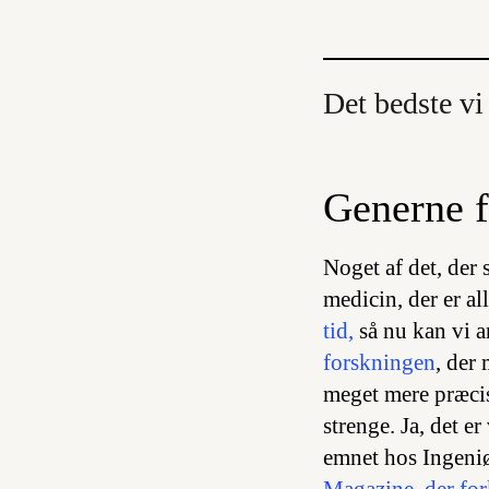
Det bedste vi
Generne f
Noget af det, der 
medicin, der er al
tid,
så nu kan vi 
forskningen
, der
meget mere præcis
strenge. Ja, det er
emnet hos Ingeniø
Magazine, der fork