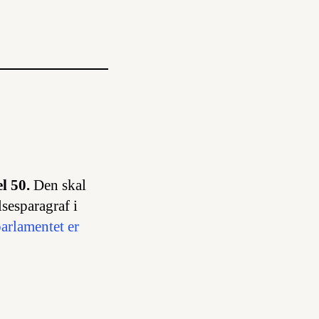
l 50.
Den skal
lsesparagraf i
 parlamentet er