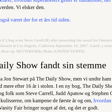
verden. Vi elsker den.
så været der for et års tid siden.
t (C) hug actor Steve Carell (R) after presenting the award for Outst
Awards in Los Angeles, California September 16, 2007. Carell, a nomi
not show up. REUTERS/Mike Blake (UNITED STATES)
aily Show fandt sin stemme
 da Jon Stewart på The Daily Show, men vi undte ham 
d mere efter 16 år i stolen. I en ny bog,
The Daily Sh
 og folk som Steve Carrell, Judd Apatow og Stephen C
kulisserne, om kampene de første år og om,
hvordan 
 Vanity Fair bringer noget af det, og det er
godt.