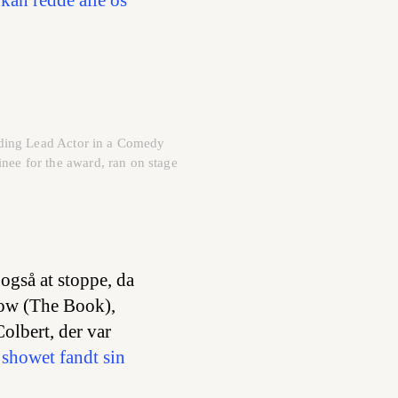
anding Lead Actor in a Comedy
nee for the award, ran on stage
også at stoppe, da
ow (The Book)
,
olbert, der var
showet fandt sin