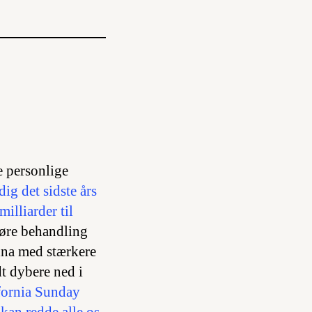
e personlige
ig det sidste års
illiarder til
gøre behandling
 dna med stærkere
dt dybere ned i
fornia Sunday
 kan redde alle os