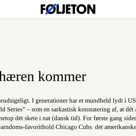
hæren kommer
forudsigeligt. I generationer har et mundheld lydt i 
 Series” – som en sarkastisk konstatering af, at dét a
netop dét skete i nat (dansk tid). For første gang sid
 barndoms-favorithold Chicago Cubs det amerikansk