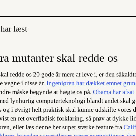
 har læst
ra mutanter skal redde os
skal redde os 20 gode år mere at leve i, er den såkaldt
le vegne i disse år.
Ingeniøren har dækket emnet grund
andre måske begynde at hægte os på.
Obama har afsat m
 med lynhurtig computerteknologi blandt andet skal 
 og i øvrigt helt praktisk skal kunne udskifte vores
 vist en ret overfladisk forklaring, så prøv at dykke li
ren, eller læs denne her super stærke feature fra
Cali
larer, hvordan superatleters gener er mutationer, der