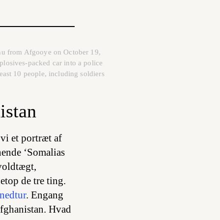
ishu from Afgooye on October 19,
plosives-packed car into a police
east 10 people, including soldiers
istan
i et portræt af
hende ‘Somalias
voldtægt,
etop de tre ting.
nedtur
. Engang
Afghanistan. Hvad