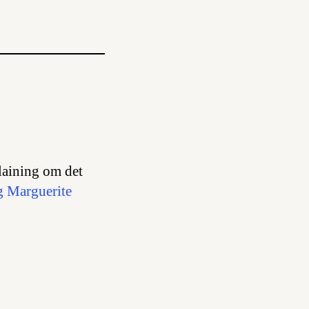
laining
om det
 Marguerite