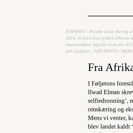
TOPSHOT - People sit on the top of
2016. At least four police officer
station before fighters from the Al
and civilians. / AFP PHOTO /
Fra Afrik
I Føljetons fores
Ilwad Elman skrev
selfiedronning’, 
omskæring og ekstr
Mens vi venter, ka
blev landet kaldt