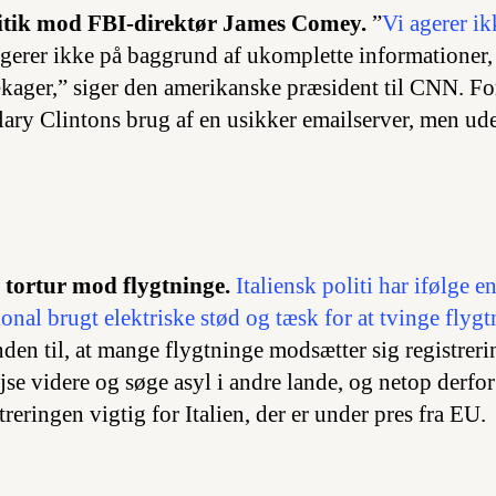
itik mod FBI-direktør James Comey.
”
Vi agerer i
 agerer ikke på baggrund af ukomplette informationer,
kager,” siger den amerikanske præsident til CNN. F
ary Clintons brug af en usikker emailserver, men ude
t tortur mod flygtninge.
Italiensk politi har ifølge e
nal brugt elektriske stød og tæsk for at tvinge flygtn
en til, at mange flygtninge modsætter sig registrerin
ejse videre og søge asyl i andre lande, og netop derfor
treringen vigtig for Italien, der er under pres fra EU.