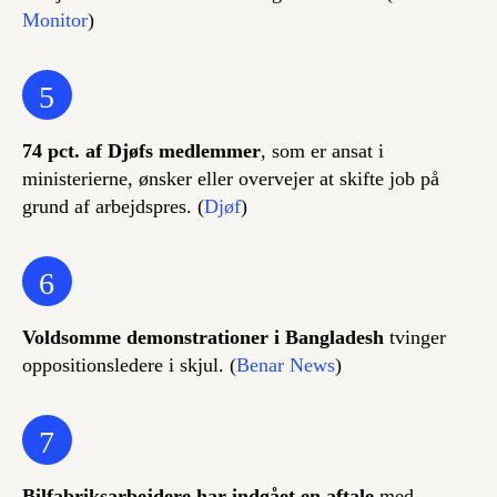
Monitor
)
5
74 pct. af Djøfs medlemmer
, som er ansat i
ministerierne, ønsker eller overvejer at skifte job på
grund af arbejdspres. (
Djøf
)
6
Voldsomme demonstrationer i Bangladesh
tvinger
oppositionsledere i skjul. (
Benar News
)
7
Bilfabriksarbejdere har indgået en aftale
med