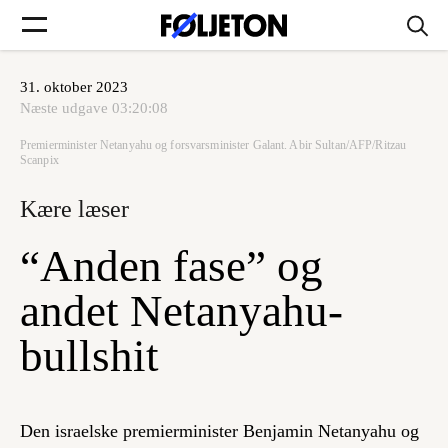
31. oktober 2023
Forsider
Næste udgave
03:20:08
Premierminister Netanyahu og forsvarsminister Galant. Abir Sultan/AFP/Ritzau
Føljetoner
Scanpix
Kære læser
“Anden fase” og
Søg
andet Netanyahu-
bullshit
Min side
Log ind
Den israelske premierminister Benjamin Netanyahu og