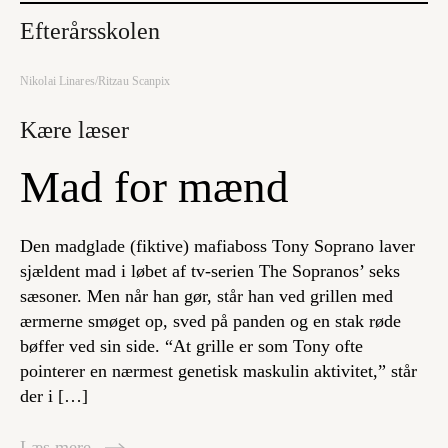
Efterårsskolen
Nikolai Linares/Ritzau Scanpix
Kære læser
Mad for mænd
Den madglade (fiktive) mafiaboss Tony Soprano laver
sjældent mad i løbet af tv-serien The Sopranos’ seks
sæsoner. Men når han gør, står han ved grillen med
ærmerne smøget op, sved på panden og en stak røde
bøffer ved sin side. “At grille er som Tony ofte
pointerer en nærmest genetisk maskulin aktivitet,” står
der i […]
Læs mere