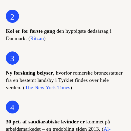
2
Kol er for første gang
den hyppigste dødsårsag i
Danmark. (
Ritzau
)
3
Ny forskning belyser
, hvorfor romerske bronzestatuer
fra en bestemt landsby i Tyrkiet findes over hele
verden. (
The New York Times
)
4
30 pct. af saudiarabiske kvinder er
kommet på
arbejdsmarkedet – en tredobling siden 2013. (
Al-