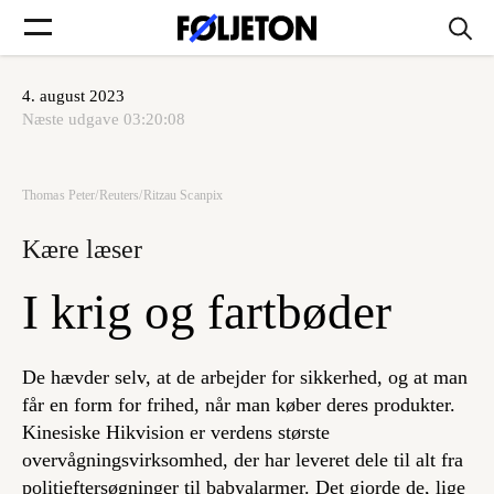
4. august 2023
Forsider
Næste udgave
03:20:08
Føljetoner
Thomas Peter/Reuters/Ritzau Scanpix
Kære læser
I krig og fartbøder
Søg
Min side
De hævder selv, at de arbejder for sikkerhed, og at man
får en form for frihed, når man køber deres produkter.
Kinesiske Hikvision er verdens største
Log ind
overvågningsvirksomhed, der har leveret dele til alt fra
politieftersøgninger til babyalarmer. Det gjorde de, lige