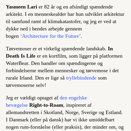
Yasmeen Lari
er 82 år og en afsindigt spændende
arkitekt. I en menneskealder har hun udviklet arkitektur
til samfund ramt af klimakatastofer, og jeg er ved at
dykke ned i hendes arbejde gennem
bogen
‘Architecture for the Future’
.
Tørvemoser er et virkelig spændende landskab.
In
Death Is Life
er en kortfilm, som ligger på platformen
WaterBear. Den handler om spændingerne og
forbindelserne mellem mennesker og tørvemose i det
rurale Irland. Den er lige så
tryllebindende
som
tørvemoserne selv!
Jeg er vældigt optaget af
den engelske
bevægelse
Right-to-Roam
, inspireret af
allemandsretten i Skotland, Norge, Sverige og Estland.
I Danmark (eller på dansk) har vi ikke umiddelbart
nogen rum-forståelse (eller praksis), der minder om, og