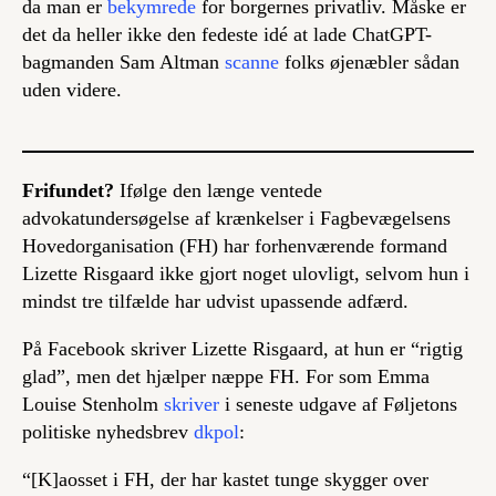
da man er
bekymrede
for borgernes privatliv. Måske er
det da heller ikke den fedeste idé at lade ChatGPT-
bagmanden Sam Altman
scanne
folks øjenæbler sådan
uden videre.
Frifundet?
Ifølge den længe ventede
advokatundersøgelse af krænkelser i Fagbevægelsens
Hovedorganisation (FH) har forhenværende formand
Lizette Risgaard ikke gjort noget ulovligt, selvom hun i
mindst tre tilfælde har udvist upassende adfærd.
På Facebook skriver Lizette Risgaard, at hun er “rigtig
glad”, men det hjælper næppe FH. For som Emma
Louise Stenholm
skriver
i seneste udgave af Føljetons
politiske nyhedsbrev
dkpol
:
“[K]aosset i FH, der har kastet tunge skygger over