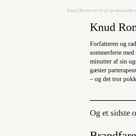
Knud Romer er en af de markante st
Knud Rom
Forfatteren og r
sommerferie med 
minutter af sin u
gæster parterapeu
– og det tror pokk
Og et sidste 
Brandfar