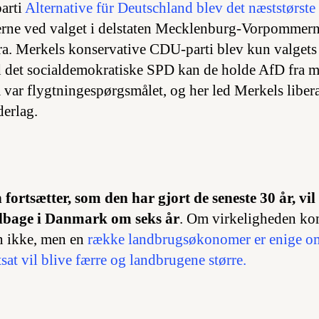
parti
Alternative für Deutschland blev det næststørste
erne ved valget i delstaten Mecklenburg-Vorpommern
. Merkels konservative CDU-parti blev kun valgets 
d det socialdemokratiske SPD kan de holde AfD fra ma
 var flygtningespørgsmålet, og her led Merkels liberal
derlag.
fortsætter, som den har gjort de seneste 30 år, vil
ilbage i Danmark om seks år
. Om virkeligheden kom
n ikke, men en
række landbrugsøkonomer er enige om
at vil blive færre og landbrugene større.