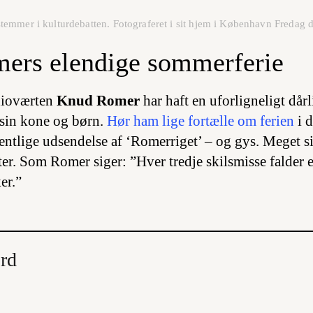
emmer i kulturdebatten. Fotograferet i sit hjem i København Fredag d
ers elendige sommerferie
adioværten
Knud Romer
har haft en uforligneligt dårl
sin kone og børn.
Hør ham lige fortælle om ferien
i d
gentlige udsendelse af ‘Romerriget’ – og gys. Meget s
ter. Som Romer siger: ”Hver tredje skilsmisse falder 
er.”
ord
e