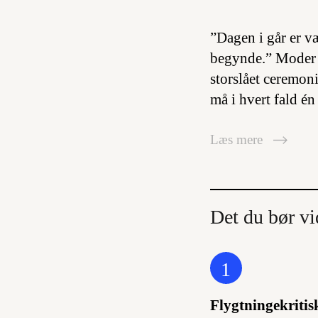
”Dagen i går er v
begynde.” Moder 
storslået ceremoni
må i hvert fald én
Læs mere
Det du bør vi
1
Flygtningekritisk