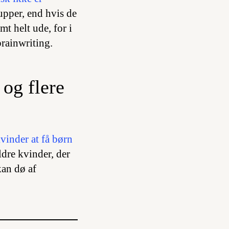
upper, end hvis de
mt helt ude, for i
brainwriting
.
 og flere
vinder at få børn
ldre kvinder, der
kan dø af