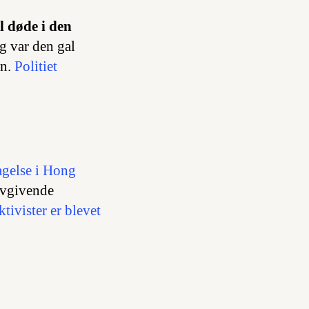
l døde i den
g var den gal
en.
Politiet
agelse i Hong
lovgivende
ktivister er blevet