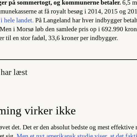
er på sommertogt, og kommunerne betaler.
6,5 mi
munekasserne at få royalt besøg i 2014, 2015 og 20
i hele landet.
På Langeland har hver indbygger betalt
 Men i Morsø løb den samlede pris op i 692.990 kron
rer til en stor fadøl, 33,6 kroner per indbygger.
 har læst
ming virker ikke
øvet det. Det er den absolut bedste og mest effektive
et sig.
Men et nyt amerikansk studie viser, at det fakt