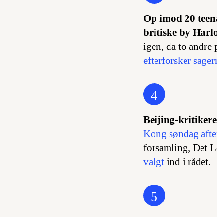
Op imod 20 teena
britiske by Harl
igen, da to andre
efterforsker sage
4
Beijing-kritiker
Kong søndag afte
forsamling, Det 
valgt
ind i rådet.
5