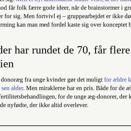
d får folk færre gode ideer, når de brainstormer i gr
r for sig. Men fortvivl ej – gruppearbejdet er ikke dø
torming kan man med fordel kaste sig over konceptet
er har rundet de 70, får flere
dien
 donoræg fra unge kvinder gør det muligt
for ældre k
 sen alder
. Men miraklerne har en pris. Både for de æ
fertilitetsbehandlingen, for de unge æg-donorer, der 
de nyfødte, der ikke altid overlever.