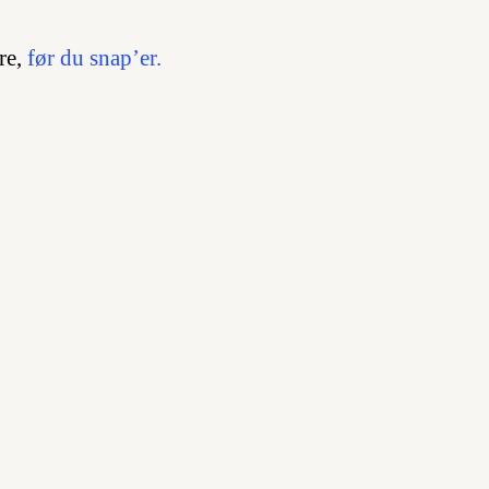
re,
før du snap’er.