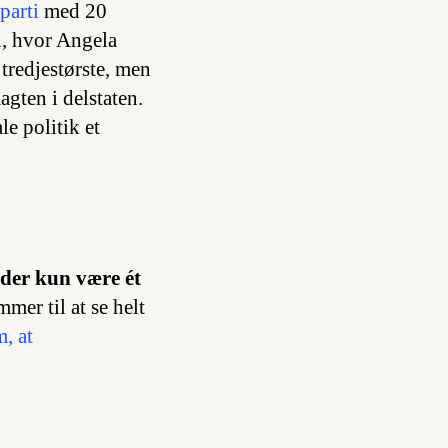
 parti
med 20
, hvor Angela
tredjestørste, men
gten i delstaten.
e politik et
 der kun være ét
mer til at se helt
, at