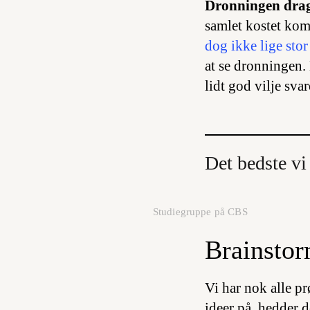
Dronningen drag
samlet kostet kom
dog ikke lige stor 
at se dronningen.
lidt god vilje sva
Det bedste vi
Studiegruppe på CBS
Brainstor
Vi har nok alle pr
ideer på, hedder d