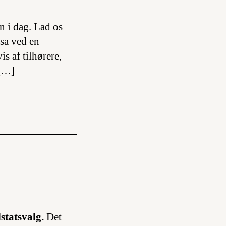
n i dag. Lad os
sa ved en
s af tilhørere,
 […]
statsvalg.
Det