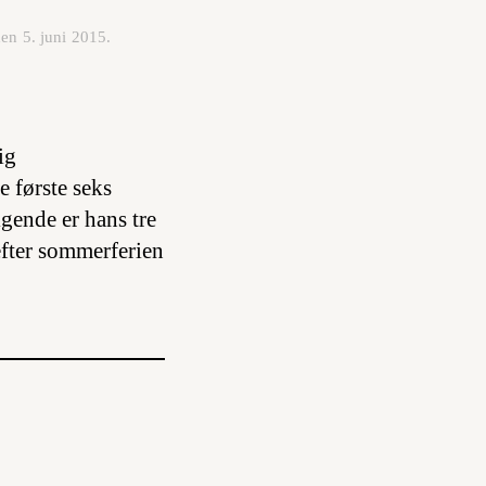
en 5. juni 2015.
ig
e første seks
igende er hans tre
efter sommerferien