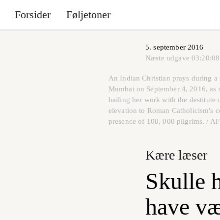
Forsider
Føljetoner
5. september 2016
Næste udgave
03:20:08
An Indian Christian prays during a
Mumbai on September 4, 2016, as sh
hailing her work with the destitut
elevation to Roman Catholicism's ce
presence of 100, 000 pilgrims.
Kære læser
Skulle 
have væ