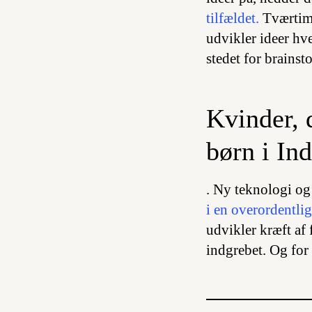
tilfældet.
Tværtimo
udvikler ideer hve
stedet for brains
Kvinder, d
børn i In
. Ny teknologi og
i en overordentlig
udvikler kræft af 
indgrebet. Og for 