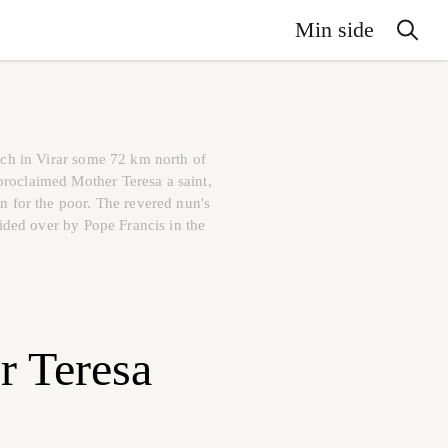
Min side
rch in Virar some 72 km north of
roclaimed Mother Teresa a saint,
n for the poor. The revered nun's
ided over by Pope Francis in the
r Teresa