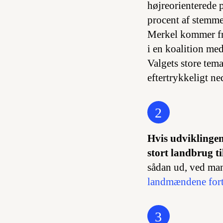
højreorienterede 
procent af stemm
Merkel kommer fra
i en koalition me
Valgets store tema
eftertrykkeligt ne
2
Hvis udviklingen 
stort landbrug t
sådan ud, ved ma
landmændene forts
3