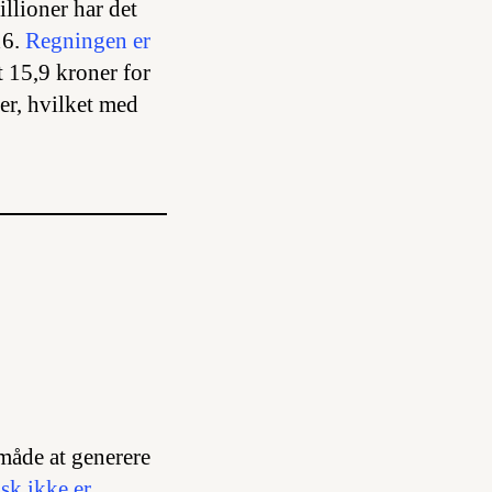
llioner har det
16.
Regningen er
 15,9 kroner for
er, hvilket med
 måde at generere
isk ikke er