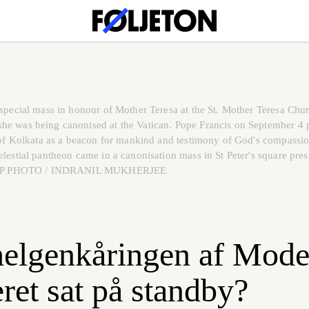
 special mass in honour of Mother Teresa at the St. Mother Teresa Chu
e was being canonised at the Vatican. Pope Francis on September 4 p
e of Kolkata as a beacon for mankind and testimony of God's compassio
lestial pantheon came in a canonisation mass in St Peter's square pres
 / AFP PHOTO / INDRANIL MUKHERJEE
helgenkåringen af Mode
ret sat på standby?