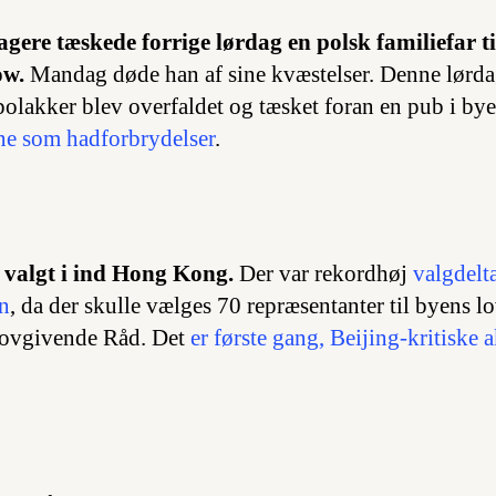
gere tæskede forrige lørdag en polsk familiefar ti
ow.
Mandag døde han af sine kvæstelser. Denne lørda
 polakker blev overfaldet og tæsket foran en pub i by
rne som hadforbrydelser
.
e valgt i ind Hong Kong.
Der var rekordhøj
valgdelt
n
, da der skulle vælges 70 repræsentanter til byens 
Lovgivende Råd. Det
er første gang, Beijing-kritiske a