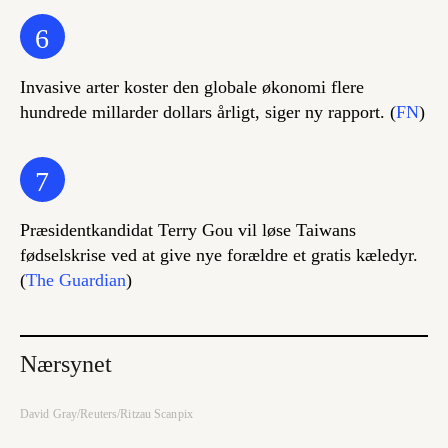
6
Invasive arter koster den globale økonomi flere
hundrede millarder dollars årligt, siger ny rapport. (
FN
)
7
Præsidentkandidat Terry Gou vil løse Taiwans
fødselskrise ved at give nye forældre et gratis kæledyr.
(
The Guardian
)
Nærsynet
David Gray/Reuters/Ritzau Scanpix