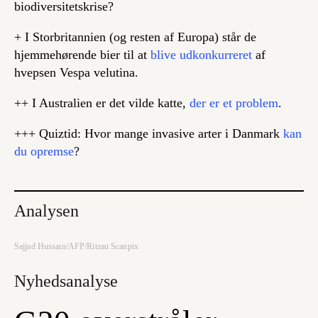
biodiversitetskrise?
+ I Storbritannien (og resten af Europa) står de
hjemmehørende bier til at
blive udkonkurreret
af
hvepsen Vespa velutina.
++ I Australien er det vilde katte,
der er et problem
.
+++ Quiztid: Hvor mange invasive arter i Danmark
kan
du opremse
?
Analysen
Sajjad Hussain/AFP/Ritzau Scanpix
Nyhedsanalyse