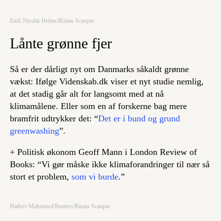
Emil Nicolai Helms/Ritzau Scanpix
Lånte grønne fjer
Så er der dårligt nyt om Danmarks såkaldt grønne
vækst: Ifølge Videnskab.dk viser et nyt studie nemlig,
at det stadig går
alt
for langsomt med at nå
klimamålene. Eller som en af forskerne bag mere
bramfrit udtrykker det: “
Det er i bund og grund
greenwashing
”.
+ Politisk økonom Geoff Mann i London Review of
Books: “Vi gør måske ikke klimaforandringer til nær så
stort et problem,
som vi burde
.”
Hadeer Mahmoud/Reuters/Ritzau Scanpix