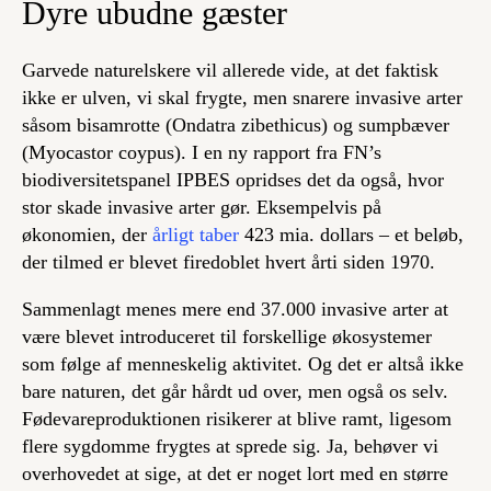
Dyre ubudne gæster
Garvede naturelskere vil allerede vide, at det faktisk
ikke er ulven, vi skal frygte, men snarere invasive arter
såsom bisamrotte (Ondatra zibethicus) og sumpbæver
(Myocastor coypus). I en ny rapport fra FN’s
biodiversitetspanel IPBES opridses det da også, hvor
stor skade invasive arter gør. Eksempelvis på
økonomien, der
årligt taber
423 mia. dollars – et beløb,
der tilmed er blevet firedoblet hvert årti siden 1970.
Sammenlagt menes mere end 37.000 invasive arter at
være blevet introduceret til forskellige økosystemer
som følge af menneskelig aktivitet. Og det er altså ikke
bare naturen, det går hårdt ud over, men også os selv.
Fødevareproduktionen risikerer at blive ramt, ligesom
flere sygdomme frygtes at sprede sig. Ja, behøver vi
overhovedet at sige, at det er noget lort med en større