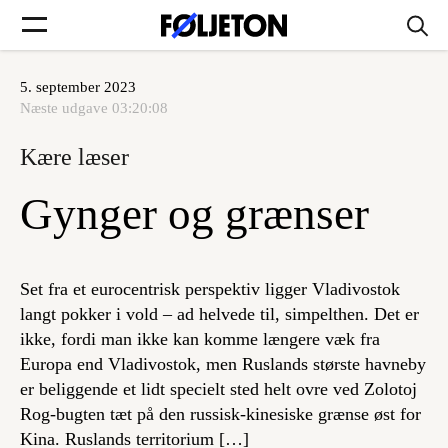
5. september 2023
Forsider
Næste udgave
03:20:08
Kære læser
Føljetoner
Gynger og grænser
Søg
Set fra et eurocentrisk perspektiv ligger Vladivostok
langt pokker i vold – ad helvede til, simpelthen. Det er
ikke, fordi man ikke kan komme længere væk fra
Min side
Europa end Vladivostok, men Ruslands største havneby
er beliggende et lidt specielt sted helt ovre ved Zolotoj
Log ind
Rog-bugten tæt på den russisk-kinesiske grænse øst for
Kina. Ruslands territorium […]